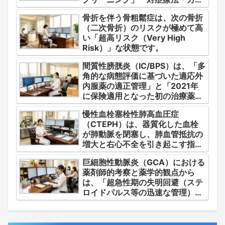
テル療法の適正使用」「画期的な
骨折を伴う骨粗鬆症は、次の骨折
新薬・DDSの動向」の3つの軸か
（二次骨折）のリスクが極めて高
ら整理します。
い「超高リスク（Very High
Risk）」な状態です。
間質性膀胱炎（IC/BPS）は、「多
角的な病態評価に基づいた適応外
内服薬の適正管理」と「2021年
に保険適用となった初の治療薬で
あるジメチルスルホキシド
慢性血栓塞栓性肺高血圧症
（DMSO）の安全かつ確実な調
（CTEPH）は、器質化した血栓
剤・運用」に集約されます。
が肺動脈を閉塞し、肺血管抵抗の
増大と右心不全を引き起こす指定
難病（第4群肺高血圧症）です。
巨細胞性動脈炎（GCA）における
薬剤師的考察と薬学的観点から
は、「超急性期の失明回避（ステ
ロイドパルス等の迅速な管理）」
「再燃防止とステロイドの最小化
（トシリズマブやウパダシチニブ
の適正使用）」「長期ステロイド