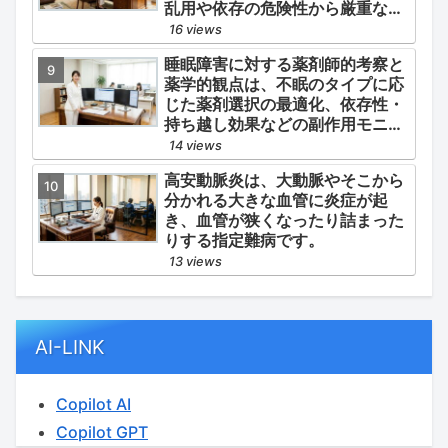
乱用や依存の危険性から厳重な管
理・規制が必要とされる薬物のう
16 views
ち、第1種・第2種よりも比較的リ
睡眠障害に対する薬剤師的考察と
スクが低いと判断されて指定され
薬学的観点は、不眠のタイプに応
ている医薬品の分類です。
じた薬剤選択の最適化、依存性・
持ち越し効果などの副作用モニタ
リング、そして生活習慣（睡眠衛
14 views
生）の改善支援にあります。
高安動脈炎は、大動脈やそこから
分かれる大きな血管に炎症が起
き、血管が狭くなったり詰まった
りする指定難病です。
13 views
AI-LINK
Copilot AI
Copilot GPT