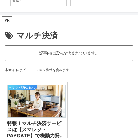
相談！
化
活
れ
PR
マルチ決済
記事内に広告が含まれています。
本サイトはプロモーション情報を含みます。
クラウド型POSレジ
特報！マルチ決済サービ
スは【スマレジ・
PAYGATE】で機動力発