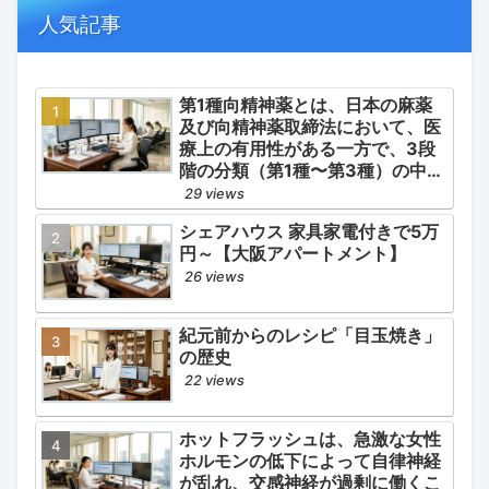
併発症の予防的コントロール」の
人気記事
3点が最も重要な薬学的ケアの軸
となります。
第1種向精神薬とは、日本の麻薬
及び向精神薬取締法において、医
療上の有用性がある一方で、3段
階の分類（第1種〜第3種）の中で
最も医療用としての濫用の危険性
29 views
が高く、有害作用が強いとされる
シェアハウス 家具家電付きで5万
医薬品です。
円～【大阪アパートメント】
26 views
紀元前からのレシピ「目玉焼き」
の歴史
22 views
ホットフラッシュは、急激な女性
ホルモンの低下によって自律神経
が乱れ、交感神経が過剰に働くこ