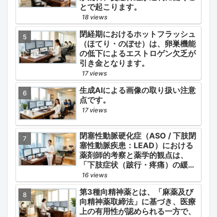
とで起こります。
18 views
閉経期におけるホットフラッシュ
（ほてり・のぼせ）は、卵巣機能
の低下によるエストロゲン欠乏が
引き金となります。
17 views
生成AIによる画像の取り扱い注意
点です。
17 views
閉塞性動脈硬化症（ASO / 下肢閉
塞性動脈疾患：LEAD）における
薬剤師的考察と薬学的観点は、
「下肢症状（跛行・疼痛）の緩
和」と「全身性動脈硬化による脳
16 views
心血管イベント（脳梗塞・心筋梗
第3種向精神薬とは、「麻薬及び
塞）の二次予防」の2軸を同時に
向精神薬取締法」に基づき、医療
管理することにあります。
上の有用性が認められる一方で、