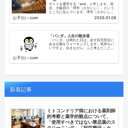
サイトを運営する「end」と申します。現
在、大阪府の「堺市（さかいし）」という
ところに住んでいます。堺市（さかいし）
は、大阪府の泉北地域にある政令指定都市
お手伝い.com
2026.01.08
で、府内では大阪市に次いで人口が多い都
市です。
「パンダ」人生の散歩道
「パンダ」は晴れた日は、必ず自宅至近に
ある公園をウォーキングします。気持ちい
いですよ。歩きながら、ふと考えたこと。
日々の出来事などを思い起こし、ブログに
してみました。
お手伝い.com
新着記事
ミトコンドリア病における薬剤師
的考察と薬学的観点について、
「使用すべきではない禁忌薬のス
クリーニング」「対症療法・カク