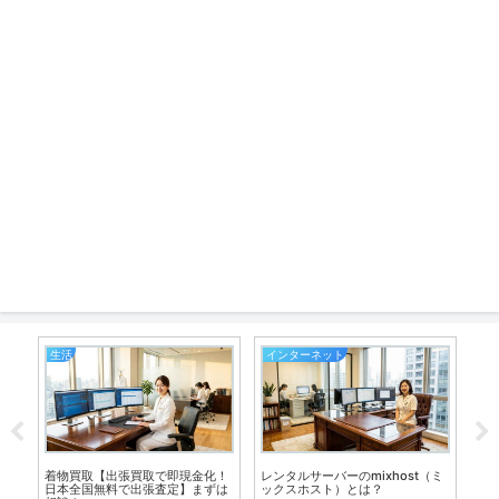
生活
インターネット
サ
着物買取【出張買取で即現金化！
レンタルサーバーのmixhost（ミ
看
日本全国無料で出張査定】まずは
ックスホスト）とは？
エ