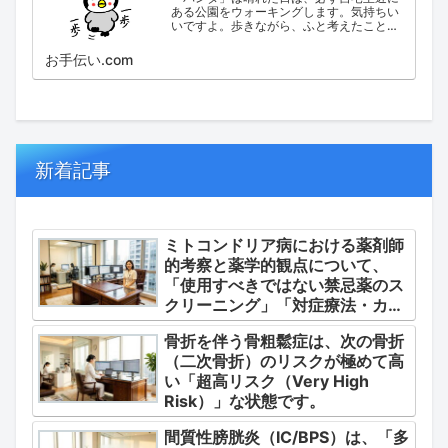
ある公園をウォーキングします。気持ちい
いですよ。歩きながら、ふと考えたこと。
日々の出来事などを思い起こし、ブログに
してみました。
お手伝い.com
新着記事
ミトコンドリア病における薬剤師
的考察と薬学的観点について、
「使用すべきではない禁忌薬のス
クリーニング」「対症療法・カク
テル療法の適正使用」「画期的な
骨折を伴う骨粗鬆症は、次の骨折
新薬・DDSの動向」の3つの軸か
（二次骨折）のリスクが極めて高
ら整理します。
い「超高リスク（Very High
Risk）」な状態です。
間質性膀胱炎（IC/BPS）は、「多