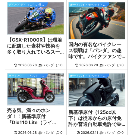
デイバイデイ（人生の散歩道）
オートバイ・モペット・原付バイク
【GSX-R1000R】は環境
国内の有名なバイクレー
に配慮した素材や技術を
ス観戦は「パンダ」の趣
多く取り入れているスー
味です。バイクファンで
パースポーツバイク！
す。
2026.06.28
パンダ
0
2026.06.28
パンダ
0
オートバイ・モペット・原付バイク
オートバイ・モペット・原付バイク
売る気、満々のホン
新基準原付（125cc以
ダ！！新基準原付
下）は従来からの原付免
『Dio110 Lite（ライ
許か普通自動車免許で乗
ト）』が11月20日に発
れちゃう！
2026.06.28
パンダ
0
2026.02.11
パンダ
0
売！！