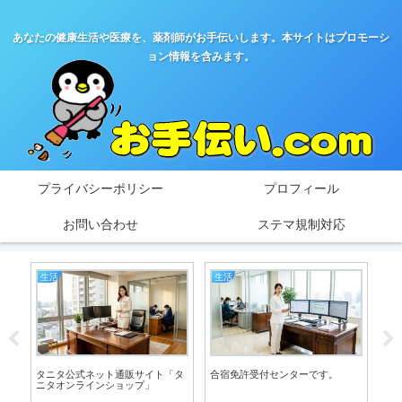
あなたの健康生活や医療を、薬剤師がお手伝いします。本サイトはプロモーシ
ョン情報を含みます。
プライバシーポリシー
プロフィール
お問い合わせ
ステマ規制対応
生活
生活
イ
ハ
タニタ公式ネット通販サイト「タ
合宿免許受付センターです。
不
ニタオンラインショップ」
「W
能