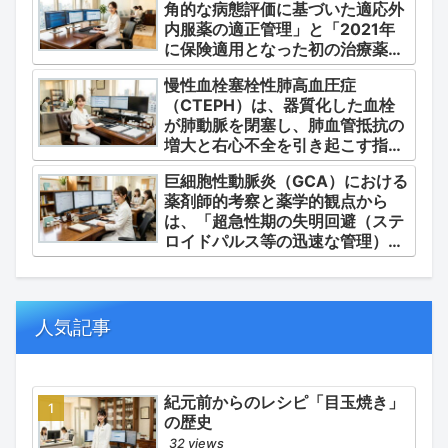
角的な病態評価に基づいた適応外
内服薬の適正管理」と「2021年
に保険適用となった初の治療薬で
あるジメチルスルホキシド
慢性血栓塞栓性肺高血圧症
（DMSO）の安全かつ確実な調
（CTEPH）は、器質化した血栓
剤・運用」に集約されます。
が肺動脈を閉塞し、肺血管抵抗の
増大と右心不全を引き起こす指定
難病（第4群肺高血圧症）です。
巨細胞性動脈炎（GCA）における
薬剤師的考察と薬学的観点から
は、「超急性期の失明回避（ステ
ロイドパルス等の迅速な管理）」
「再燃防止とステロイドの最小化
（トシリズマブやウパダシチニブ
の適正使用）」「長期ステロイド
併発症の予防的コントロール」の
人気記事
3点が最も重要な薬学的ケアの軸
となります。
紀元前からのレシピ「目玉焼き」
の歴史
32 views