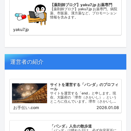
【薬剤師ブログ】yaku7.jp お薬専門
【薬剤師ブログ】yaku7.jp お薬専門。病院
薬、市販薬、漢方薬など。プロモーション
情報を含みます。
yaku7.jp
運営者の紹介
サイトを運営する「パンダ」のプロフィ
ール
サイトを運営する「end」と申します。現
在、大阪府の「堺市（さかいし）」という
ところに住んでいます。堺市（さかいし）
は、大阪府の泉北地域にある政令指定都市
お手伝い.com
2026.01.08
で、府内では大阪市に次いで人口が多い都
市です。
「パンダ」人生の散歩道
「パンダ」は晴れた日は、必ず自宅至近に