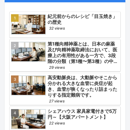
となります。
紀元前からのレシピ「目玉焼き」
の歴史
32 views
第1種向精神薬とは、日本の麻薬
及び向精神薬取締法において、医
療上の有用性がある一方で、3段
階の分類（第1種〜第3種）の中で
最も医療用としての濫用の危険性
29 views
が高く、有害作用が強いとされる
高安動脈炎は、大動脈やそこから
医薬品です。
分かれる大きな血管に炎症が起
き、血管が狭くなったり詰まった
りする指定難病です。
27 views
シェアハウス 家具家電付きで5万
円～【大阪アパートメント】
22 views