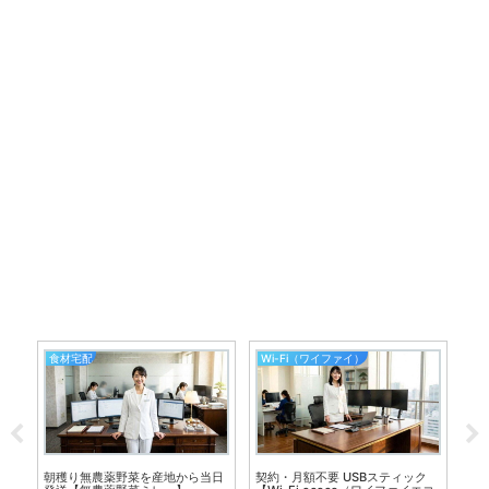
食材宅配
Wi-Fi（ワイファイ）
生
来
朝穫り無農薬野菜を産地から当日
契約・月額不要 USBスティック
Ca