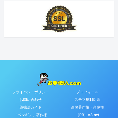
プライバシーポリシー
プロフィール
お問い合わせ
ステマ規制対応
薬機法ガイド
画像著作権・肖像権
「ペンギン」著作権
［PR］A8.net