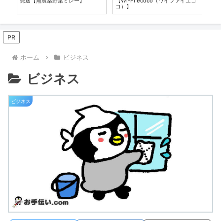
許
発送【無農薬野菜ミレー】
【Wi-Fi ecoco（ワイファイエコ
募
コ）】
PR
ホーム
ビジネス
ビジネス
ビジネス