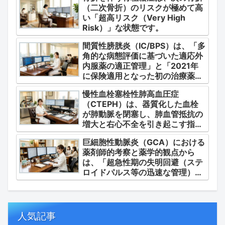
（二次骨折）のリスクが極めて高
ら整理します。
い「超高リスク（Very High
Risk）」な状態です。
間質性膀胱炎（IC/BPS）は、「多
角的な病態評価に基づいた適応外
内服薬の適正管理」と「2021年
に保険適用となった初の治療薬で
あるジメチルスルホキシド
慢性血栓塞栓性肺高血圧症
（DMSO）の安全かつ確実な調
（CTEPH）は、器質化した血栓
剤・運用」に集約されます。
が肺動脈を閉塞し、肺血管抵抗の
増大と右心不全を引き起こす指定
難病（第4群肺高血圧症）です。
巨細胞性動脈炎（GCA）における
薬剤師的考察と薬学的観点から
は、「超急性期の失明回避（ステ
ロイドパルス等の迅速な管理）」
「再燃防止とステロイドの最小化
（トシリズマブやウパダシチニブ
の適正使用）」「長期ステロイド
併発症の予防的コントロール」の
人気記事
3点が最も重要な薬学的ケアの軸