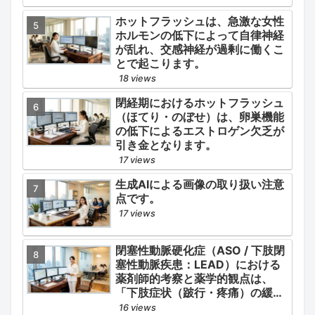
ホットフラッシュは、急激な女性
ホルモンの低下によって自律神経
が乱れ、交感神経が過剰に働くこ
とで起こります。
18 views
閉経期におけるホットフラッシュ
（ほてり・のぼせ）は、卵巣機能
の低下によるエストロゲン欠乏が
引き金となります。
17 views
生成AIによる画像の取り扱い注意
点です。
17 views
閉塞性動脈硬化症（ASO / 下肢閉
塞性動脈疾患：LEAD）における
薬剤師的考察と薬学的観点は、
「下肢症状（跛行・疼痛）の緩
和」と「全身性動脈硬化による脳
16 views