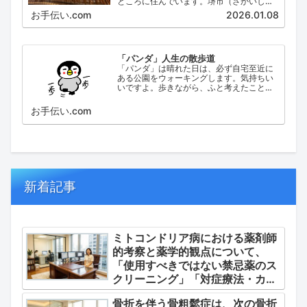
ところに住んでいます。堺市（さかいし）
は、大阪府の泉北地域にある政令指定都市
お手伝い.com
2026.01.08
で、府内では大阪市に次いで人口が多い都
市です。
「パンダ」人生の散歩道
「パンダ」は晴れた日は、必ず自宅至近に
ある公園をウォーキングします。気持ちい
いですよ。歩きながら、ふと考えたこと。
日々の出来事などを思い起こし、ブログに
してみました。
お手伝い.com
新着記事
ミトコンドリア病における薬剤師
的考察と薬学的観点について、
「使用すべきではない禁忌薬のス
クリーニング」「対症療法・カク
テル療法の適正使用」「画期的な
骨折を伴う骨粗鬆症は、次の骨折
新薬・DDSの動向」の3つの軸か