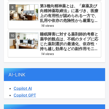
心血管イベント（脳梗塞・心筋梗
第3種向精神薬とは、「麻薬及び
塞）の二次予防」の2軸を同時に
向精神薬取締法」に基づき、医療
管理することにあります。
上の有用性が認められる一方で、
乱用や依存の危険性から厳重な管
理・規制が必要とされる薬物のう
16 views
ち、第1種・第2種よりも比較的リ
睡眠障害に対する薬剤師的考察と
スクが低いと判断されて指定され
薬学的観点は、不眠のタイプに応
ている医薬品の分類です。
じた薬剤選択の最適化、依存性・
持ち越し効果などの副作用モニタ
リング、そして生活習慣（睡眠衛
14 views
生）の改善支援にあります。
AI-LINK
Copilot AI
Copilot GPT