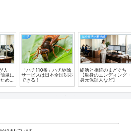
単身終活と断捨離
生活
除
終活と相続のまどぐち
貴金属（アクセサリー）
応
【単身のエンディング・
買取【出張買取で即現金
身元保証人など】
化！日本全国無料で出張
査定】まずは相談！
告が含まれています。