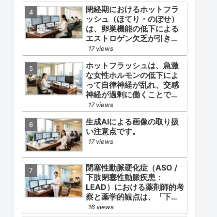
閉経期におけるホットフラ
ッシュ（ほてり・のぼせ）
は、卵巣機能の低下による
エストロゲン欠乏が引き金
となります。
17 views
ホットフラッシュは、急激
な女性ホルモンの低下によ
って自律神経が乱れ、交感
神経が過剰に働くことで起
こります。
17 views
生成AIによる画像の取り扱
い注意点です。
17 views
閉塞性動脈硬化症（ASO /
下肢閉塞性動脈疾患：
LEAD）における薬剤師的考
察と薬学的観点は、「下肢
症状（跛行・疼痛）の緩
16 views
和」と「全身性動脈硬化に