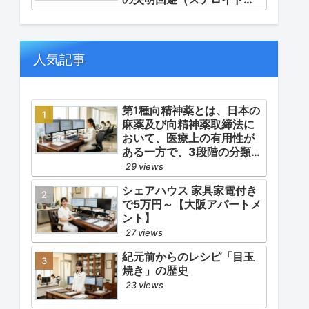
ルス等の迅速な管理）」
「再燃防止とステロイドの
最小化（トシリズマブやウ
パダシチニブの適正使
人気記事
用）」「長期ステロイド併
発症の予防的コントロー
ル」の3点が最も重要な薬学
的ケアの軸となります。
第1種向精神薬とは、日本の
麻薬及び向精神薬取締法に
おいて、医療上の有用性が
ある一方で、3段階の分類
（第1種〜第3種）の中で最
29 views
も医療用としての濫用の危
シェアハウス 家具家電付き
険性が高く、有害作用が強
で5万円～【大阪アパートメ
いとされる医薬品です。
ント】
27 views
紀元前からのレシピ「目玉
焼き」の歴史
23 views