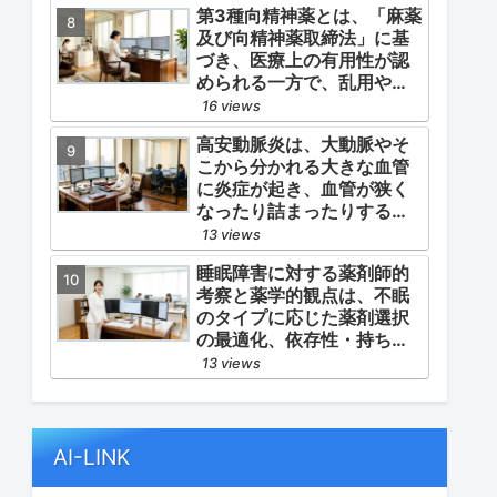
第3種向精神薬とは、「麻薬
よる脳心血管イベント（脳
及び向精神薬取締法」に基
梗塞・心筋梗塞）の二次予
づき、医療上の有用性が認
防」の2軸を同時に管理する
められる一方で、乱用や依
ことにあります。
存の危険性から厳重な管
16 views
理・規制が必要とされる薬
高安動脈炎は、大動脈やそ
物のうち、第1種・第2種よ
こから分かれる大きな血管
りも比較的リスクが低いと
に炎症が起き、血管が狭く
判断されて指定されている
なったり詰まったりする指
医薬品の分類です。
定難病です。
13 views
睡眠障害に対する薬剤師的
考察と薬学的観点は、不眠
のタイプに応じた薬剤選択
の最適化、依存性・持ち越
し効果などの副作用モニタ
13 views
リング、そして生活習慣
（睡眠衛生）の改善支援に
あります。
AI-LINK