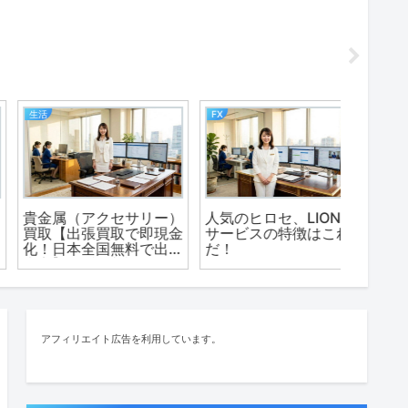
FX
インターネット
生活
人気のヒロセ、LION FX
工事不要でネット使い放
簡単、
サービスの特徴はこれ
題！！【SoftbankAir】
らずの
だ！
【ダニ
アフィリエイト広告を利用しています。