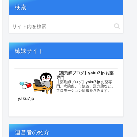
検索
姉妹サイト
【薬剤師ブログ】yaku7.jp お薬
専門
【薬剤師ブログ】yaku7.jp お薬専
門。病院薬、市販薬、漢方薬など。
プロモーション情報を含みます。
yaku7.jp
運営者の紹介