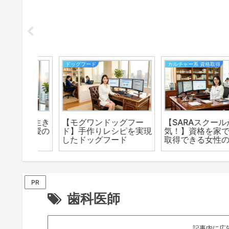
カルチャー系 資格取得
生活
グフー
【SARAスクールが人
「ハチ110番」ハチ駆
ピを実現
気！】資格を家で簡単に
サービスは日本全国対
ド
取得できる女性のための
できる！
通信講座
PR
歯科医師
記事内に広