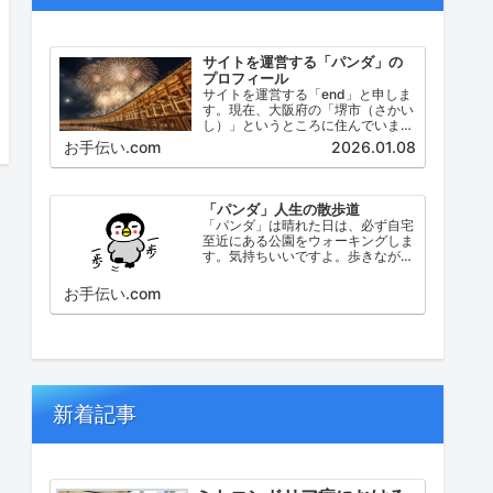
サイトを運営する「パンダ」の
プロフィール
サイトを運営する「end」と申しま
す。現在、大阪府の「堺市（さかい
し）」というところに住んでいま
す。堺市（さかいし）は、大阪府の
お手伝い.com
2026.01.08
泉北地域にある政令指定都市で、府
内では大阪市に次いで人口が多い都
市です。
「パンダ」人生の散歩道
「パンダ」は晴れた日は、必ず自宅
至近にある公園をウォーキングしま
す。気持ちいいですよ。歩きなが
ら、ふと考えたこと。日々の出来事
などを思い起こし、ブログにしてみ
お手伝い.com
ました。
新着記事