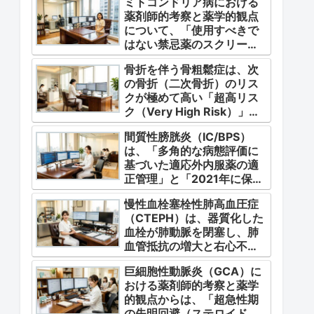
ミトコンドリア病における
薬剤師的考察と薬学的観点
について、「使用すべきで
はない禁忌薬のスクリーニ
ング」「対症療法・カクテ
骨折を伴う骨粗鬆症は、次
ル療法の適正使用」「画期
の骨折（二次骨折）のリス
的な新薬・DDSの動向」の
クが極めて高い「超高リス
3つの軸から整理します。
ク（Very High Risk）」な
状態です。
間質性膀胱炎（IC/BPS）
は、「多角的な病態評価に
基づいた適応外内服薬の適
正管理」と「2021年に保険
適用となった初の治療薬で
慢性血栓塞栓性肺高血圧症
あるジメチルスルホキシド
（CTEPH）は、器質化した
（DMSO）の安全かつ確実
血栓が肺動脈を閉塞し、肺
な調剤・運用」に集約され
血管抵抗の増大と右心不全
ます。
を引き起こす指定難病（第4
巨細胞性動脈炎（GCA）に
群肺高血圧症）です。
おける薬剤師的考察と薬学
的観点からは、「超急性期
の失明回避（ステロイドパ