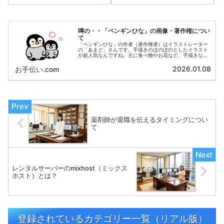
噂の・・「ペンギンひな」の画像・著作権につい
て
「ペンギンひな」の作者（著作権者）はイラストレーター
の「あまど」さんです。手描きのほのぼのとしたイラスト
が超人気なんですね。主に食べ物やお花など、手描きなら
ではの 味のあるイラストを投稿されています。以下のサ
イトにおいて、多くのファンの方がダウンロードされてい
2026.01.08
お手伝い.com
ます。
薬剤師が退職を伝えるタイミングについ
て
レンタルサーバーのmixhost（ミックス
ホスト）とは？
登録されているカテゴリー一覧（リアル版）