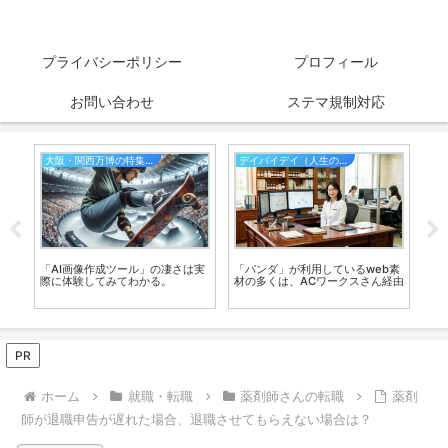
プライバシーポリシー
プロフィール
お問い合わせ
ステマ規制対応
大阪・関西万博の特集記事
デイバイデイ（人生の散歩道）
金
タ
「AI画像作成ツール」の凄さは実
「パンダ」が利用しているweb素
「
際に体験してみてわかる。
材の多くは、ACワークスさん経由
主
を
で
PR
ホーム
就職・転職
薬剤師さんの転職
薬剤
師が退職申告が遅れた場合、退職させてもらえない場合は？