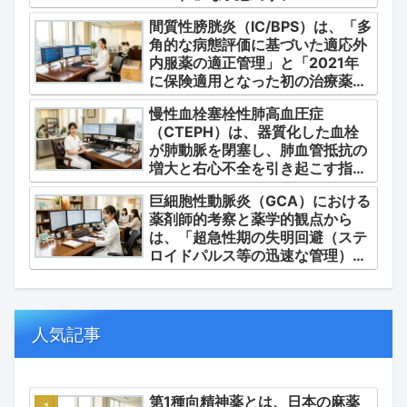
間質性膀胱炎（IC/BPS）は、「多
角的な病態評価に基づいた適応外
内服薬の適正管理」と「2021年
に保険適用となった初の治療薬で
あるジメチルスルホキシド
慢性血栓塞栓性肺高血圧症
（DMSO）の安全かつ確実な調
（CTEPH）は、器質化した血栓
剤・運用」に集約されます。
が肺動脈を閉塞し、肺血管抵抗の
増大と右心不全を引き起こす指定
難病（第4群肺高血圧症）です。
巨細胞性動脈炎（GCA）における
薬剤師的考察と薬学的観点から
は、「超急性期の失明回避（ステ
ロイドパルス等の迅速な管理）」
「再燃防止とステロイドの最小化
（トシリズマブやウパダシチニブ
の適正使用）」「長期ステロイド
併発症の予防的コントロール」の
人気記事
3点が最も重要な薬学的ケアの軸
となります。
第1種向精神薬とは、日本の麻薬