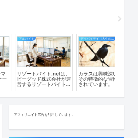
生活
デイバイデイ（人生の散歩道）
『クレカリ賃貸』とは？
シンプルなWordPress
半割れ
物件を限定しない家賃ク
テーマ「Cocoon」に魅
と、南
レジットカード自動支払
せられた「パンダ」
ついて
いシステム。
アフィリエイト広告を利用しています。