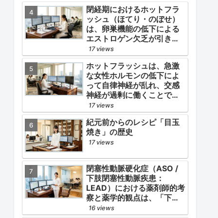
閉経期におけるホットフラ
ッシュ（ほてり・のぼせ）
は、卵巣機能の低下による
エストロゲン欠乏が引き金
となります。
17 views
ホットフラッシュは、急激
な女性ホルモンの低下によ
って自律神経が乱れ、交感
神経が過剰に働くことで起
こります。
17 views
紀元前からのレシピ「目玉
焼き」の歴史
17 views
閉塞性動脈硬化症（ASO /
下肢閉塞性動脈疾患：
LEAD）における薬剤師的考
察と薬学的観点は、「下肢
症状（跛行・疼痛）の緩
16 views
和」と「全身性動脈硬化に