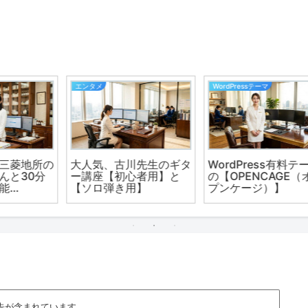
デイバイデイ（人生の散歩道）
薬剤師さんの転職
、
カラスは興味深い鳥で、
薬剤師が退職を伝えるタ
運
その特徴的な習性が注目
イミングについて
専
されています。
告が含まれています。