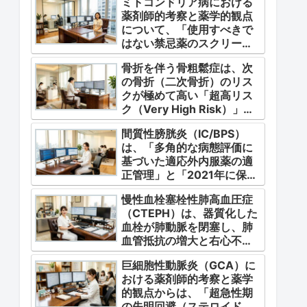
ミトコンドリア病における
薬剤師的考察と薬学的観点
について、「使用すべきで
はない禁忌薬のスクリーニ
ング」「対症療法・カクテ
骨折を伴う骨粗鬆症は、次
ル療法の適正使用」「画期
の骨折（二次骨折）のリス
的な新薬・DDSの動向」の
クが極めて高い「超高リス
3つの軸から整理します。
ク（Very High Risk）」な
状態です。
間質性膀胱炎（IC/BPS）
は、「多角的な病態評価に
基づいた適応外内服薬の適
正管理」と「2021年に保険
適用となった初の治療薬で
慢性血栓塞栓性肺高血圧症
あるジメチルスルホキシド
（CTEPH）は、器質化した
（DMSO）の安全かつ確実
血栓が肺動脈を閉塞し、肺
な調剤・運用」に集約され
血管抵抗の増大と右心不全
ます。
を引き起こす指定難病（第4
巨細胞性動脈炎（GCA）に
群肺高血圧症）です。
おける薬剤師的考察と薬学
的観点からは、「超急性期
の失明回避（ステロイドパ