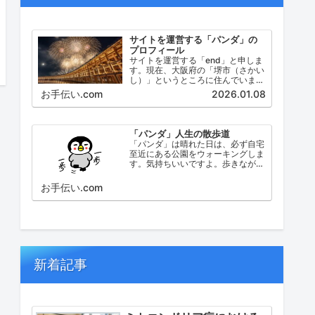
サイトを運営する「パンダ」の
プロフィール
サイトを運営する「end」と申しま
す。現在、大阪府の「堺市（さかい
し）」というところに住んでいま
す。堺市（さかいし）は、大阪府の
お手伝い.com
2026.01.08
泉北地域にある政令指定都市で、府
内では大阪市に次いで人口が多い都
市です。
「パンダ」人生の散歩道
「パンダ」は晴れた日は、必ず自宅
至近にある公園をウォーキングしま
す。気持ちいいですよ。歩きなが
ら、ふと考えたこと。日々の出来事
などを思い起こし、ブログにしてみ
お手伝い.com
ました。
新着記事