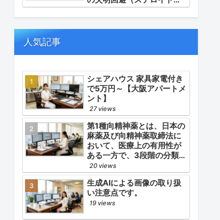
ルス等の迅速な管理）」
「再燃防止とステロイドの
最小化（トシリズマブやウ
パダシチニブの適正使
人気記事
用）」「長期ステロイド併
発症の予防的コントロー
ル」の3点が最も重要な薬学
的ケアの軸となります。
シェアハウス 家具家電付き
で5万円～【大阪アパートメ
ント】
27 views
第1種向精神薬とは、日本の
麻薬及び向精神薬取締法に
おいて、医療上の有用性が
ある一方で、3段階の分類
（第1種〜第3種）の中で最
20 views
も医療用としての濫用の危
生成AIによる画像の取り扱
険性が高く、有害作用が強
い注意点です。
いとされる医薬品です。
19 views