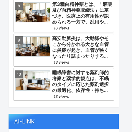
第3種向精神薬とは、「麻薬
よる脳心血管イベント（脳
及び向精神薬取締法」に基
梗塞・心筋梗塞）の二次予
づき、医療上の有用性が認
防」の2軸を同時に管理する
められる一方で、乱用や依
ことにあります。
存の危険性から厳重な管
16 views
理・規制が必要とされる薬
高安動脈炎は、大動脈やそ
物のうち、第1種・第2種よ
こから分かれる大きな血管
りも比較的リスクが低いと
に炎症が起き、血管が狭く
判断されて指定されている
なったり詰まったりする指
医薬品の分類です。
定難病です。
13 views
睡眠障害に対する薬剤師的
考察と薬学的観点は、不眠
のタイプに応じた薬剤選択
の最適化、依存性・持ち越
し効果などの副作用モニタ
13 views
リング、そして生活習慣
（睡眠衛生）の改善支援に
あります。
AI-LINK