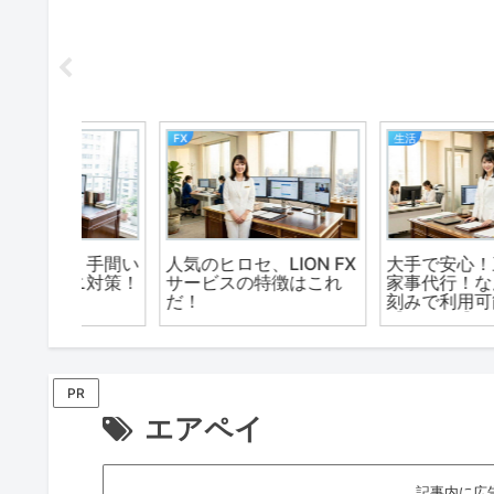
WordPressテーマ
アルバイト
生のギタ
WordPress有料テーマ
リゾートバイト.netは
用】と
の【OPENCAGE（オー
ビーグッド株式会社が
プンケージ）】
営するリゾートバイト
門の求人サイトです。
PR
エアペイ
記事内に広