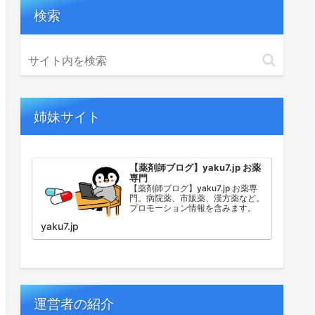
検索
姉妹サイト
【薬剤師ブログ】yaku7.jp お薬
専門
【薬剤師ブログ】yaku7.jp お薬専
門。病院薬、市販薬、漢方薬など。
プロモーション情報を含みます。
yaku7.jp
運営者の紹介