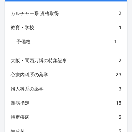
カルチャー系 資格取得
2
教育・学校
1
予備校
1
大阪・関西万博の特集記事
2
心療内科系の薬学
23
婦人科系の薬学
3
難病指定
18
特定疾病
5
生成AI
5