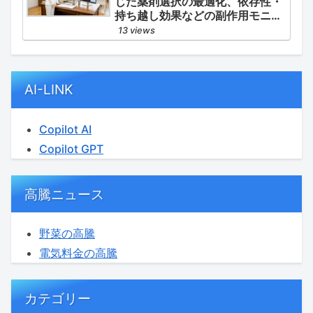
じた薬剤選択の最適化、依存性・
持ち越し効果などの副作用モニタ
リング、そして生活習慣（睡眠衛
13 views
生）の改善支援にあります。
AI-LINK
Copilot AI
Copilot GPT
高騰ニュース
野菜の高騰
電気料金の高騰
カテゴリー