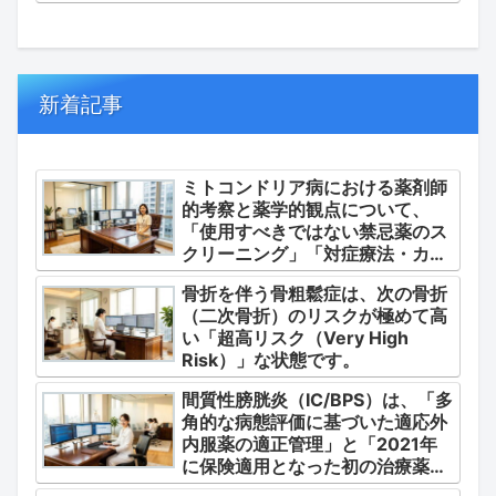
新着記事
ミトコンドリア病における薬剤師
的考察と薬学的観点について、
「使用すべきではない禁忌薬のス
クリーニング」「対症療法・カク
テル療法の適正使用」「画期的な
骨折を伴う骨粗鬆症は、次の骨折
新薬・DDSの動向」の3つの軸か
（二次骨折）のリスクが極めて高
ら整理します。
い「超高リスク（Very High
Risk）」な状態です。
間質性膀胱炎（IC/BPS）は、「多
角的な病態評価に基づいた適応外
内服薬の適正管理」と「2021年
に保険適用となった初の治療薬で
あるジメチルスルホキシド