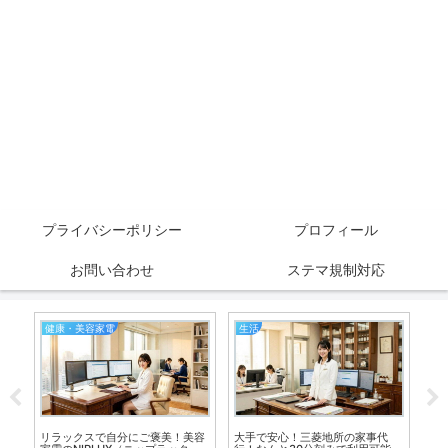
プライバシーポリシー
プロフィール
お問い合わせ
ステマ規制対応
健康・美容家電
生活
カ
ロ
リラックスで自分にご褒美！美容
大手で安心！三菱地所の家事代
「