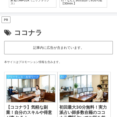
家電のNIPLUX（ニップラック
行！なんと30分刻みで利用可能
３
ス）
【30min.】
リ
PR
ココナラ
記事内に広告が含まれています。
本サイトはプロモーション情報を含みます。
フリーランス・在宅ワーク
占い
【ココナラ】気軽な副
初回最大30分無料！実力
業！自分のスキルや得意
派占い師多数在籍のココ