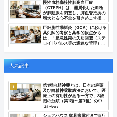
慢性血栓塞栓性肺高血圧症
（DMSO）の安全かつ確実な調
（CTEPH）は、器質化した血栓
剤・運用」に集約されます。
が肺動脈を閉塞し、肺血管抵抗の
増大と右心不全を引き起こす指定
難病（第4群肺高血圧症）です。
巨細胞性動脈炎（GCA）における
薬剤師的考察と薬学的観点から
は、「超急性期の失明回避（ステ
ロイドパルス等の迅速な管理）」
「再燃防止とステロイドの最小化
（トシリズマブやウパダシチニブ
の適正使用）」「長期ステロイド
併発症の予防的コントロール」の
人気記事
3点が最も重要な薬学的ケアの軸
となります。
第1種向精神薬とは、日本の麻薬
及び向精神薬取締法において、医
療上の有用性がある一方で、3段
階の分類（第1種〜第3種）の中で
最も医療用としての濫用の危険性
29 views
が高く、有害作用が強いとされる
シェアハウス 家具家電付きで5万
医薬品です。