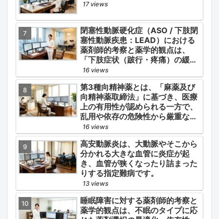
17 views
閉塞性動脈硬化症（ASO / 下肢閉
塞性動脈疾患：LEAD）における
薬剤師的考察と薬学的観点は、
「下肢症状（跛行・疼痛）の緩
和」と「全身性動脈硬化による脳
16 views
心血管イベント（脳梗塞・心筋梗
第3種向精神薬とは、「麻薬及び
塞）の二次予防」の2軸を同時に
向精神薬取締法」に基づき、医療
管理することにあります。
上の有用性が認められる一方で、
乱用や依存の危険性から厳重な管
理・規制が必要とされる薬物のう
16 views
ち、第1種・第2種よりも比較的リ
高安動脈炎は、大動脈やそこから
スクが低いと判断されて指定され
分かれる大きな血管に炎症が起
ている医薬品の分類です。
き、血管が狭くなったり詰まった
りする指定難病です。
13 views
睡眠障害に対する薬剤師的考察と
薬学的観点は、不眠のタイプに応