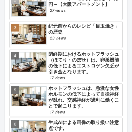
円～【大阪アパートメント】
27 views
紀元前からのレシピ「目玉焼き」
の歴史
23 views
閉経期におけるホットフラッシュ
（ほてり・のぼせ）は、卵巣機能
の低下によるエストロゲン欠乏が
引き金となります。
17 views
ホットフラッシュは、急激な女性
ホルモンの低下によって自律神経
が乱れ、交感神経が過剰に働くこ
とで起こります。
17 views
生成AIによる画像の取り扱い注意
点です。