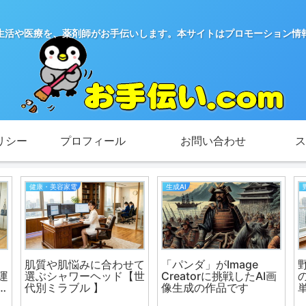
生活や医療を、薬剤師がお手伝いします。本サイトはプロモーション情
リシー
プロフィール
お問い合わせ
ス
健康・美容家電
生成AI
、
肌質や肌悩みに合わせて
「パンダ」がImage
運
選ぶシャワーヘッド【世
Creatorに挑戦したAI画
専
代別ミラブル 】
像生成の作品です