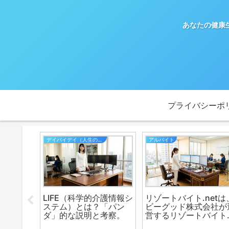
あなたの健康
プライバシーポ
デイバイデイ（人生の散歩道）
アルバイト
！返却不
LIFE（科学的介護情報シ
リゾートバイト.netは
帯【サン
ステム）とは？「パン
ビーグッド株式会社が
ダ」的な説明と考察。
営するリゾートバイト
門の求人サイトです。