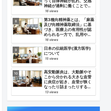
って自律神経が乱れ、交感
防」の2軸を同時に管理する
神経が過剰に働くことで起
ことにあります。
こります。
16 views
第3種向精神薬とは、「麻薬
及び向精神薬取締法」に基
づき、医療上の有用性が認
められる一方で、乱用や依
存の危険性から厳重な管
16 views
理・規制が必要とされる薬
日本の伝統医学(漢方医学)
物のうち、第1種・第2種よ
について
りも比較的リスクが低いと
判断されて指定されている
15 views
医薬品の分類です。
高安動脈炎は、大動脈やそ
こから分かれる大きな血管
に炎症が起き、血管が狭く
なったり詰まったりする指
定難病です。
13 views