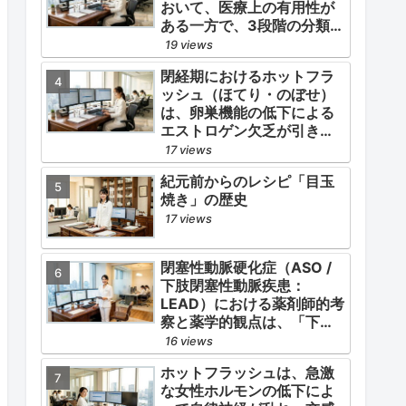
おいて、医療上の有用性が
ある一方で、3段階の分類
（第1種〜第3種）の中で最
19 views
も医療用としての濫用の危
閉経期におけるホットフラ
険性が高く、有害作用が強
ッシュ（ほてり・のぼせ）
いとされる医薬品です。
は、卵巣機能の低下による
エストロゲン欠乏が引き金
となります。
17 views
紀元前からのレシピ「目玉
焼き」の歴史
17 views
閉塞性動脈硬化症（ASO /
下肢閉塞性動脈疾患：
LEAD）における薬剤師的考
察と薬学的観点は、「下肢
症状（跛行・疼痛）の緩
16 views
和」と「全身性動脈硬化に
ホットフラッシュは、急激
よる脳心血管イベント（脳
な女性ホルモンの低下によ
梗塞・心筋梗塞）の二次予