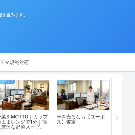
報を含みます。
テマ規制対応
野菜スープ
生活
野菜をMOTTO｜カップ
車を売るなら【ユーポ
シンプルな
のままレンジで1分｜簡
ス】査定
テーマ「
単贅沢な野菜スープ。
せられ