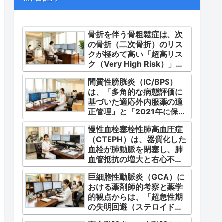
骨折を伴う骨粗鬆症は、次
の骨折（二次骨折）のリス
クが極めて高い「超高リス
ク（Very High Risk）」な
状態です。
間質性膀胱炎（IC/BPS）
は、「多角的な病態評価に
基づいた適応外内服薬の適
正管理」と「2021年に保険
適用となった初の治療薬で
慢性血栓塞栓性肺高血圧症
あるジメチルスルホキシド
（CTEPH）は、器質化した
（DMSO）の安全かつ確実
血栓が肺動脈を閉塞し、肺
な調剤・運用」に集約され
血管抵抗の増大と右心不全
ます。
を引き起こす指定難病（第4
巨細胞性動脈炎（GCA）に
群肺高血圧症）です。
おける薬剤師的考察と薬学
的観点からは、「超急性期
の失明回避（ステロイドパ
ルス等の迅速な管理）」