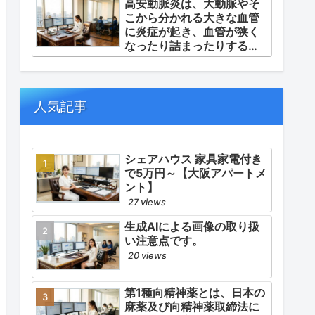
高安動脈炎は、大動脈やそ
「再燃防止とステロイドの
こから分かれる大きな血管
最小化（トシリズマブやウ
に炎症が起き、血管が狭く
パダシチニブの適正使
なったり詰まったりする指
用）」「長期ステロイド併
定難病です。
発症の予防的コントロー
ル」の3点が最も重要な薬学
的ケアの軸となります。
人気記事
シェアハウス 家具家電付き
で5万円～【大阪アパートメ
ント】
27 views
生成AIによる画像の取り扱
い注意点です。
20 views
第1種向精神薬とは、日本の
麻薬及び向精神薬取締法に