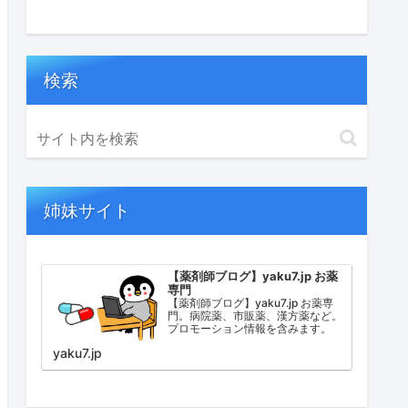
検索
姉妹サイト
【薬剤師ブログ】yaku7.jp お薬
専門
【薬剤師ブログ】yaku7.jp お薬専
門。病院薬、市販薬、漢方薬など。
プロモーション情報を含みます。
yaku7.jp