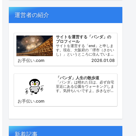
運営者の紹介
サイトを運営する「パンダ」の
プロフィール
サイトを運営する「end」と申しま
す。現在、大阪府の「堺市（さかい
し）」というところに住んでいま
す。堺市（さかいし）は、大阪府の
お手伝い.com
2026.01.08
泉北地域にある政令指定都市で、府
内では大阪市に次いで人口が多い都
市です。
「パンダ」人生の散歩道
「パンダ」は晴れた日は、必ず自宅
至近にある公園をウォーキングしま
す。気持ちいいですよ。歩きなが
ら、ふと考えたこと。日々の出来事
などを思い起こし、ブログにしてみ
お手伝い.com
ました。
新着記事