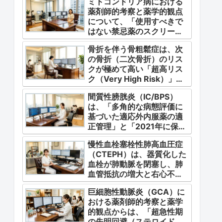
ミトコンドリア病における
薬剤師的考察と薬学的観点
について、「使用すべきで
はない禁忌薬のスクリーニ
ング」「対症療法・カクテ
骨折を伴う骨粗鬆症は、次
ル療法の適正使用」「画期
の骨折（二次骨折）のリス
的な新薬・DDSの動向」の
クが極めて高い「超高リス
3つの軸から整理します。
ク（Very High Risk）」な
状態です。
間質性膀胱炎（IC/BPS）
は、「多角的な病態評価に
基づいた適応外内服薬の適
正管理」と「2021年に保険
適用となった初の治療薬で
慢性血栓塞栓性肺高血圧症
あるジメチルスルホキシド
（CTEPH）は、器質化した
（DMSO）の安全かつ確実
血栓が肺動脈を閉塞し、肺
な調剤・運用」に集約され
血管抵抗の増大と右心不全
ます。
を引き起こす指定難病（第4
巨細胞性動脈炎（GCA）に
群肺高血圧症）です。
おける薬剤師的考察と薬学
的観点からは、「超急性期
の失明回避（ステロイドパ