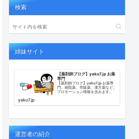
検索
姉妹サイト
【薬剤師ブログ】yaku7.jp お薬
専門
【薬剤師ブログ】yaku7.jp お薬専
門。病院薬、市販薬、漢方薬など。
プロモーション情報を含みます。
yaku7.jp
運営者の紹介