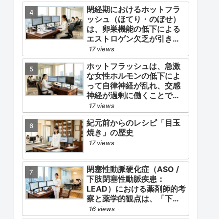
閉経期におけるホットフラ
ッシュ（ほてり・のぼせ）
は、卵巣機能の低下による
エストロゲン欠乏が引き金
となります。
17 views
ホットフラッシュは、急激
な女性ホルモンの低下によ
って自律神経が乱れ、交感
神経が過剰に働くことで起
こります。
17 views
紀元前からのレシピ「目玉
焼き」の歴史
17 views
閉塞性動脈硬化症（ASO /
下肢閉塞性動脈疾患：
LEAD）における薬剤師的考
察と薬学的観点は、「下肢
症状（跛行・疼痛）の緩
16 views
和」と「全身性動脈硬化に