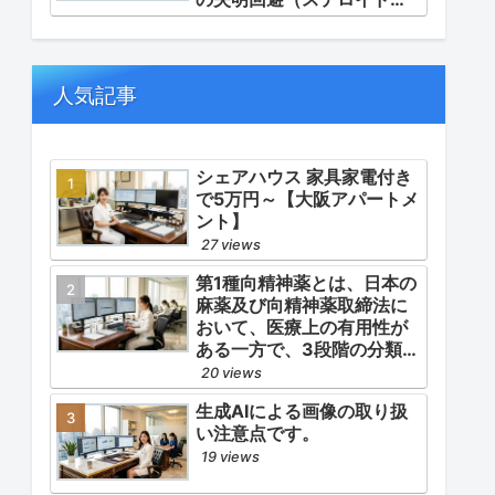
ルス等の迅速な管理）」
「再燃防止とステロイドの
最小化（トシリズマブやウ
パダシチニブの適正使
人気記事
用）」「長期ステロイド併
発症の予防的コントロー
ル」の3点が最も重要な薬学
的ケアの軸となります。
シェアハウス 家具家電付き
で5万円～【大阪アパートメ
ント】
27 views
第1種向精神薬とは、日本の
麻薬及び向精神薬取締法に
おいて、医療上の有用性が
ある一方で、3段階の分類
（第1種〜第3種）の中で最
20 views
も医療用としての濫用の危
生成AIによる画像の取り扱
険性が高く、有害作用が強
い注意点です。
いとされる医薬品です。
19 views