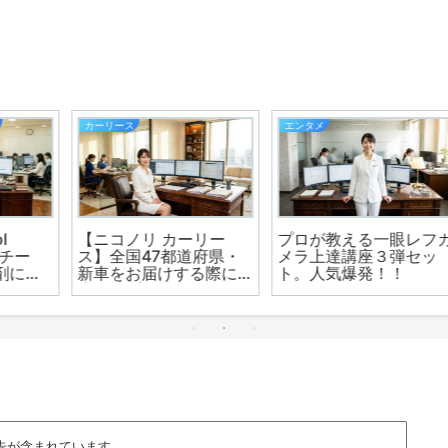
オートバイ・モペット・原付バイク
生活
カ
売る気、満々のホン
医学書、看護学・薬学の
ダ！！新基準原付
大学教科書や専門書の買
『Dio110 Lite（ライ
取サイト【メディカルマ
ト）』が11月20日に発
イスター】
売！！
告が含まれています。