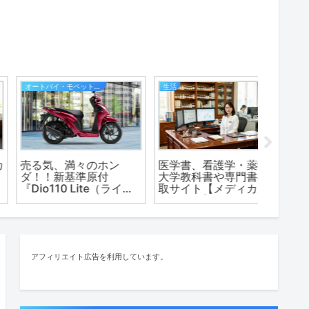
冷凍惣菜の宅配
デイバイデイ（人生の散歩道）
エンタメ
冷凍惣菜をご自宅まで宅
「パンダ流」アクセスア
ニコン
配便でお届け【ワタミの
ップとSEOについての一
開発から
宅食ダイレクト】
考察
の歴史
アフィリエイト広告を利用しています。