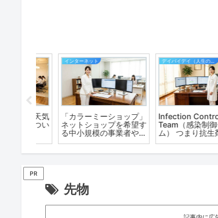
カーリース
エンタメ
ol
【ニコノリ カーリー
プロが教える一眼レフ
御チー
ス】全国47都道府県・
メラ上達講座３弾セッ
生剤にお
新車をお届けする際に来
ト。人気爆発！！
店不要プラン。
PR
先物
記事内に広