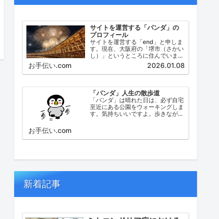
サイトを運営する「パンダ」の
プロフィール
サイトを運営する「end」と申しま
す。現在、大阪府の「堺市（さかい
し）」というところに住んでいま
す。堺市（さかいし）は、大阪府の
お手伝い.com
2026.01.08
泉北地域にある政令指定都市で、府
内では大阪市に次いで人口が多い都
市です。
「パンダ」人生の散歩道
「パンダ」は晴れた日は、必ず自宅
至近にある公園をウォーキングしま
す。気持ちいいですよ。歩きなが
ら、ふと考えたこと。日々の出来事
などを思い起こし、ブログにしてみ
お手伝い.com
ました。
新着記事