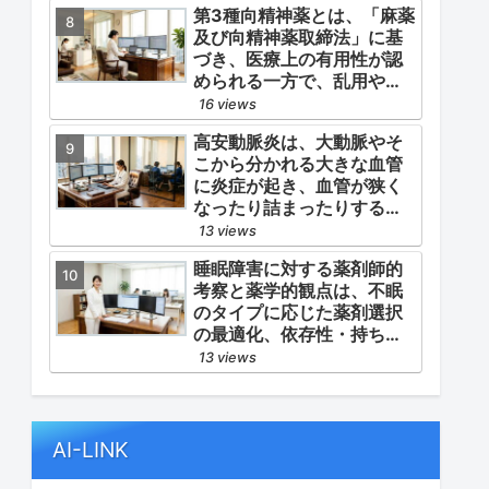
第3種向精神薬とは、「麻薬
よる脳心血管イベント（脳
及び向精神薬取締法」に基
梗塞・心筋梗塞）の二次予
づき、医療上の有用性が認
防」の2軸を同時に管理する
められる一方で、乱用や依
ことにあります。
存の危険性から厳重な管
16 views
理・規制が必要とされる薬
高安動脈炎は、大動脈やそ
物のうち、第1種・第2種よ
こから分かれる大きな血管
りも比較的リスクが低いと
に炎症が起き、血管が狭く
判断されて指定されている
なったり詰まったりする指
医薬品の分類です。
定難病です。
13 views
睡眠障害に対する薬剤師的
考察と薬学的観点は、不眠
のタイプに応じた薬剤選択
の最適化、依存性・持ち越
し効果などの副作用モニタ
13 views
リング、そして生活習慣
（睡眠衛生）の改善支援に
あります。
AI-LINK