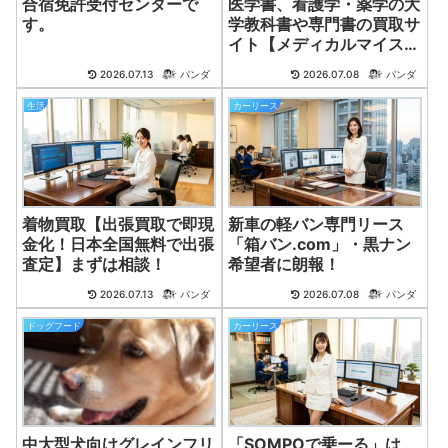
合宿免許受付センターで
医学書、看護学・薬学の大
す。
学教科書や専門書の買取サ
イト【メディカルマイスタ
ー】
2026.07.13
パンダ
2026.07.08
パンダ
生活
カーリース
着物買取【出張買取で即現
新車の軽バン専門リース
金化！日本全国無料で出張
「箱バン.com」・黒ナン
査定】まずは相談！
希望者に朗報！
2026.07.13
パンダ
2026.07.08
パンダ
ドッグフード
カーリース
中大型犬向けグレインフリ
「SOMPOで乗ーる」は、