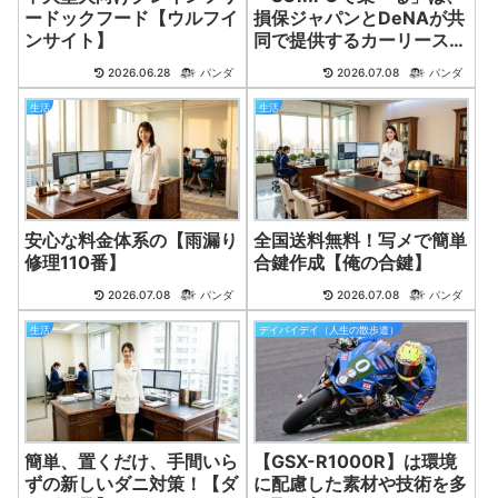
ードックフード【ウルフイ
損保ジャパンとDeNAが共
ンサイト】
同で提供するカーリースサ
ービスです。
2026.06.28
パンダ
2026.07.08
パンダ
生活
生活
安心な料金体系の【雨漏り
全国送料無料！写メで簡単
修理110番】
合鍵作成【俺の合鍵】
2026.07.08
パンダ
2026.07.08
パンダ
生活
デイバイデイ（人生の散歩道）
簡単、置くだけ、手間いら
【GSX-R1000R】は環境
ずの新しいダニ対策！【ダ
に配慮した素材や技術を多