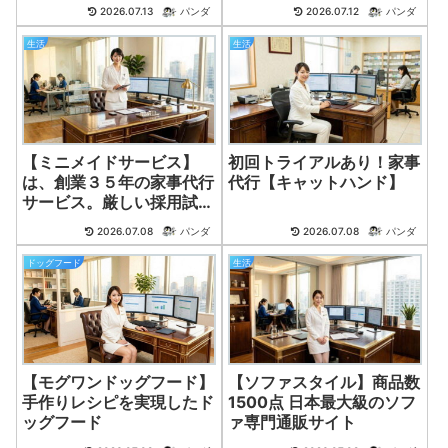
ン】
2026.07.13
パンダ
2026.07.12
パンダ
生活
生活
【ミニメイドサービス】
初回トライアルあり！家事
は、創業３５年の家事代行
代行【キャットハンド】
サービス。厳しい採用試験
に合格したスペシャリス
2026.07.08
パンダ
2026.07.08
パンダ
ト。
ドッグフード
生活
【モグワンドッグフード】
【ソファスタイル】商品数
手作りレシピを実現したド
1500点 日本最大級のソフ
ッグフード
ァ専門通販サイト