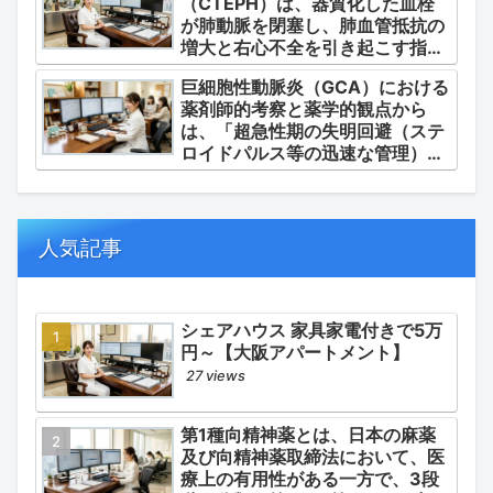
（CTEPH）は、器質化した血栓
剤・運用」に集約されます。
が肺動脈を閉塞し、肺血管抵抗の
増大と右心不全を引き起こす指定
難病（第4群肺高血圧症）です。
巨細胞性動脈炎（GCA）における
薬剤師的考察と薬学的観点から
は、「超急性期の失明回避（ステ
ロイドパルス等の迅速な管理）」
「再燃防止とステロイドの最小化
（トシリズマブやウパダシチニブ
の適正使用）」「長期ステロイド
併発症の予防的コントロール」の
人気記事
3点が最も重要な薬学的ケアの軸
となります。
シェアハウス 家具家電付きで5万
円～【大阪アパートメント】
27 views
第1種向精神薬とは、日本の麻薬
及び向精神薬取締法において、医
療上の有用性がある一方で、3段