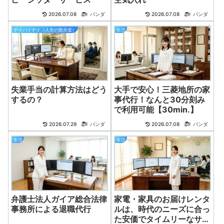
2026.07.08
パンダ
2026.07.08
パンダ
デイバイデイ（人生の散歩道）
生活
失業手当の計算方法はどう
大手で安心！三菱地所の家
するの？
事代行！なんと30分刻み
で利用可能【30min.】
2026.07.29
パンダ
2026.07.08
パンダ
生活
生活
弁護士法人ガイア総合法律
家電・家具のお届けレンタ
事務所による退職代行
ルは、時代のニーズに合っ
た安価でタイムリーなサー