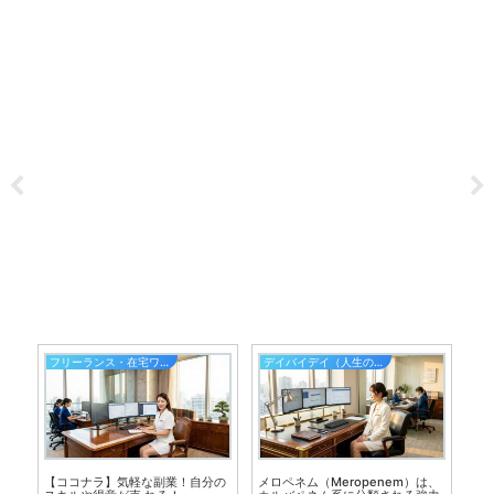
フリーランス・在宅ワーク
デイバイデイ（人生の散歩道）
【ココナラ】気軽な副業！自分の
メロペネム（Meropenem）は、
カ