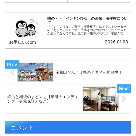
噂の・・「ペンギンひな」の画像・著作権につい
て
「ペンギンひな」の作者（著作権者）はイラストレーター
の「あまど」さんです。手描きのほのぼのとしたイラスト
が超人気なんですね。主に食べ物やお花など、手描きなら
ではの 味のあるイラストを投稿されています。以下のサ
イトにおいて、多くのファンの方がダウンロードされてい
2026.01.08
お手伝い.com
ます。
岸和田だんじり祭の全国区へ拡散中！
終活と相続のまどぐち【単身のエンディ
ング・身元保証人など】
コメント