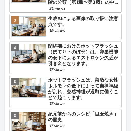
階の分類（第1種〜第3種）の中で
最も医療用としての濫用の危険性
20 views
が高く、有害作用が強いとされる
生成AIによる画像の取り扱い注意
医薬品です。
点です。
19 views
閉経期におけるホットフラッシュ
（ほてり・のぼせ）は、卵巣機能
の低下によるエストロゲン欠乏が
引き金となります。
17 views
ホットフラッシュは、急激な女性
ホルモンの低下によって自律神経
が乱れ、交感神経が過剰に働くこ
とで起こります。
17 views
紀元前からのレシピ「目玉焼き」
の歴史
17 views