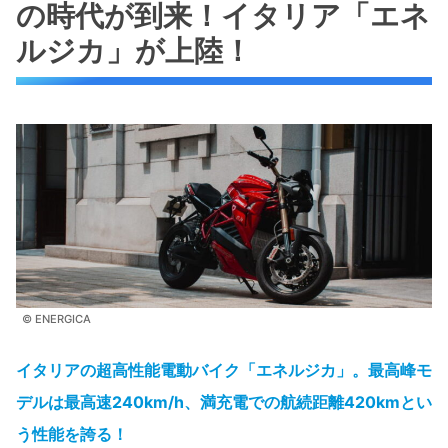
の時代が到来！イタリア「エネ
ルジカ」が上陸！
© ENERGICA
イタリアの超高性能電動バイク「エネルジカ」。最高峰モ
デルは最高速240km/h、満充電での航続距離420kmとい
う性能を誇る！