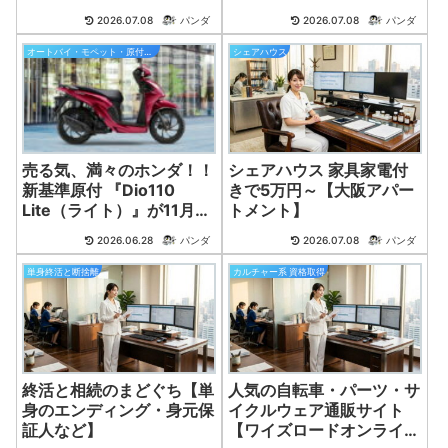
ビス。
2026.07.08
パンダ
2026.07.08
パンダ
オートバイ・モペット・原付バイク
シェアハウス
売る気、満々のホンダ！！
シェアハウス 家具家電付
新基準原付 『Dio110
きで5万円～【大阪アパー
Lite（ライト）』が11月
トメント】
20日に発売！！
2026.06.28
パンダ
2026.07.08
パンダ
単身終活と断捨離
カルチャー系 資格取得
終活と相続のまどぐち【単
人気の自転車・パーツ・サ
身のエンディング・身元保
イクルウェア通販サイト
証人など】
【ワイズロードオンライ