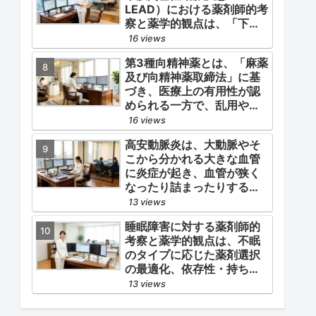
LEAD）における薬剤師的考
察と薬学的観点は、「下肢
症状（跛行・疼痛）の緩
16 views
和」と「全身性動脈硬化に
第3種向精神薬とは、「麻薬
よる脳心血管イベント（脳
及び向精神薬取締法」に基
梗塞・心筋梗塞）の二次予
づき、医療上の有用性が認
防」の2軸を同時に管理する
められる一方で、乱用や依
ことにあります。
存の危険性から厳重な管
16 views
理・規制が必要とされる薬
高安動脈炎は、大動脈やそ
物のうち、第1種・第2種よ
こから分かれる大きな血管
りも比較的リスクが低いと
に炎症が起き、血管が狭く
判断されて指定されている
なったり詰まったりする指
医薬品の分類です。
定難病です。
13 views
睡眠障害に対する薬剤師的
考察と薬学的観点は、不眠
のタイプに応じた薬剤選択
の最適化、依存性・持ち越
し効果などの副作用モニタ
13 views
リング、そして生活習慣
（睡眠衛生）の改善支援に