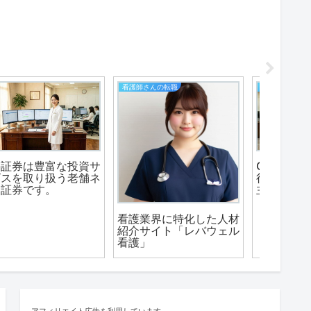
生活
デイバイデイ（人生の散歩道）
CaSy(カジー)の家事代
シンプルなWordPress
ERBD（E
行スタッフ募集！主婦/
テーマ「Cocoon」に魅
Retrogra
主夫の方、募集中。
せられた「パンダ」
Drain
行性胆
は？
アフィリエイト広告を利用しています。