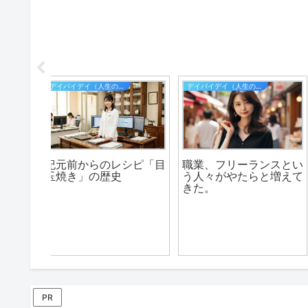
ダイエット・サポート
生活
ンスとい
置き換えダイエット食
安心な料金体系の【雨
と増えて
【美穀菜/ブルックス】
り修理110番】
PR