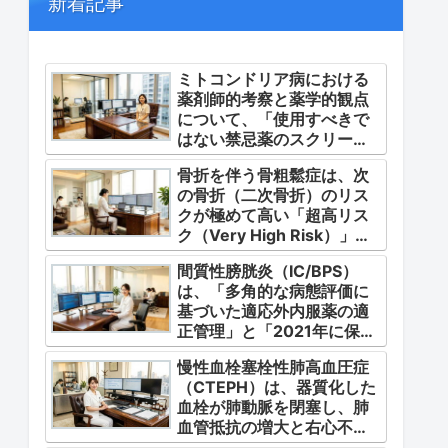
新着記事
ミトコンドリア病における
薬剤師的考察と薬学的観点
について、「使用すべきで
はない禁忌薬のスクリーニ
ング」「対症療法・カクテ
骨折を伴う骨粗鬆症は、次
ル療法の適正使用」「画期
の骨折（二次骨折）のリス
的な新薬・DDSの動向」の
クが極めて高い「超高リス
3つの軸から整理します。
ク（Very High Risk）」な
状態です。
間質性膀胱炎（IC/BPS）
は、「多角的な病態評価に
基づいた適応外内服薬の適
正管理」と「2021年に保険
適用となった初の治療薬で
慢性血栓塞栓性肺高血圧症
あるジメチルスルホキシド
（CTEPH）は、器質化した
（DMSO）の安全かつ確実
血栓が肺動脈を閉塞し、肺
な調剤・運用」に集約され
血管抵抗の増大と右心不全
ます。
を引き起こす指定難病（第4