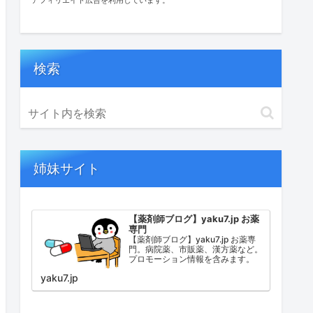
検索
姉妹サイト
【薬剤師ブログ】yaku7.jp お薬
専門
【薬剤師ブログ】yaku7.jp お薬専
門。病院薬、市販薬、漢方薬など。
プロモーション情報を含みます。
yaku7.jp