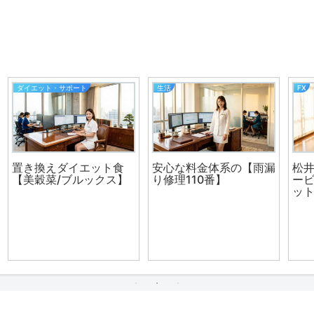
FX
看護師さんの転職
漏
松井証券は豊富な投資サ
ービスを取り扱う老舗ネ
ット証券です。
看護業界に特化した人材
紹介サイト「レバウェル
看護」