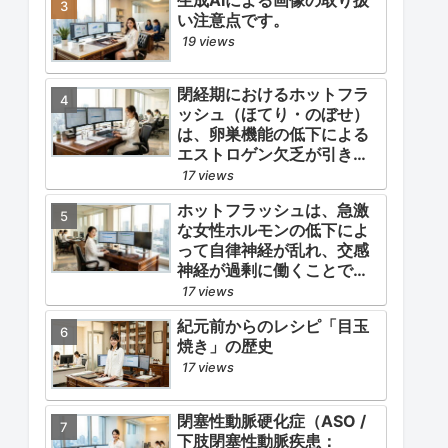
険性が高く、有害作用が強
い注意点です。
いとされる医薬品です。
19 views
閉経期におけるホットフラ
ッシュ（ほてり・のぼせ）
は、卵巣機能の低下による
エストロゲン欠乏が引き金
となります。
17 views
ホットフラッシュは、急激
な女性ホルモンの低下によ
って自律神経が乱れ、交感
神経が過剰に働くことで起
こります。
17 views
紀元前からのレシピ「目玉
焼き」の歴史
17 views
閉塞性動脈硬化症（ASO /
下肢閉塞性動脈疾患：