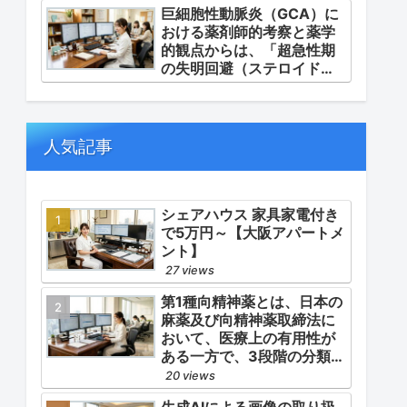
巨細胞性動脈炎（GCA）に
群肺高血圧症）です。
おける薬剤師的考察と薬学
的観点からは、「超急性期
の失明回避（ステロイドパ
ルス等の迅速な管理）」
「再燃防止とステロイドの
最小化（トシリズマブやウ
パダシチニブの適正使
人気記事
用）」「長期ステロイド併
発症の予防的コントロー
ル」の3点が最も重要な薬学
的ケアの軸となります。
シェアハウス 家具家電付き
で5万円～【大阪アパートメ
ント】
27 views
第1種向精神薬とは、日本の
麻薬及び向精神薬取締法に
おいて、医療上の有用性が
ある一方で、3段階の分類
（第1種〜第3種）の中で最
20 views
も医療用としての濫用の危
生成AIによる画像の取り扱