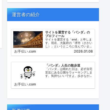
運営者の紹介
サイトを運営する「パンダ」の
プロフィール
サイトを運営する「end」と申しま
す。現在、大阪府の「堺市（さかい
し）」というところに住んでいま
す。堺市（さかいし）は、大阪府の
お手伝い.com
2026.01.08
泉北地域にある政令指定都市で、府
内では大阪市に次いで人口が多い都
市です。
「パンダ」人生の散歩道
「パンダ」は晴れた日は、必ず自宅
至近にある公園をウォーキングしま
す。気持ちいいですよ。歩きなが
ら、ふと考えたこと。日々の出来事
などを思い起こし、ブログにしてみ
お手伝い.com
ました。