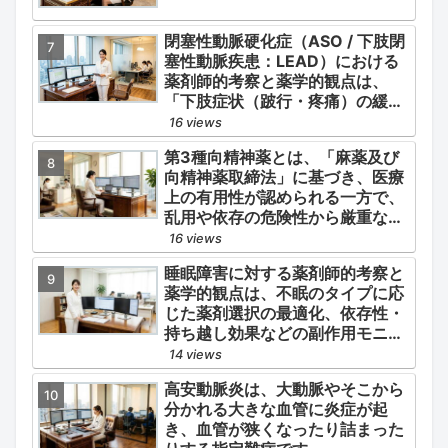
閉塞性動脈硬化症（ASO / 下肢閉
塞性動脈疾患：LEAD）における
薬剤師的考察と薬学的観点は、
「下肢症状（跛行・疼痛）の緩
和」と「全身性動脈硬化による脳
16 views
心血管イベント（脳梗塞・心筋梗
第3種向精神薬とは、「麻薬及び
塞）の二次予防」の2軸を同時に
向精神薬取締法」に基づき、医療
管理することにあります。
上の有用性が認められる一方で、
乱用や依存の危険性から厳重な管
理・規制が必要とされる薬物のう
16 views
ち、第1種・第2種よりも比較的リ
睡眠障害に対する薬剤師的考察と
スクが低いと判断されて指定され
薬学的観点は、不眠のタイプに応
ている医薬品の分類です。
じた薬剤選択の最適化、依存性・
持ち越し効果などの副作用モニタ
リング、そして生活習慣（睡眠衛
14 views
生）の改善支援にあります。
高安動脈炎は、大動脈やそこから
分かれる大きな血管に炎症が起
き、血管が狭くなったり詰まった