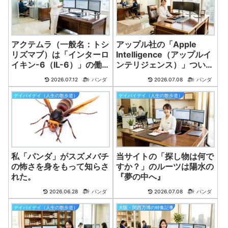
アクテムラ（一般名：トシ
アップル社の「Apple
リズマブ）は「インターロ
Intelligence（アップルイ
イキン-6（IL-6）」の働
ンテリジェンス）」ついに
きをブロックする。ふ
生成AI活用か。
2026.07.12
パンダ
2026.07.08
パンダ
デイバイデイ（人生の散歩道）
デイバイデイ（人生の散歩道）
私「パンダ」がスズメバチ
当サイトの「探し物は何で
の怖さを身をもって知らさ
すか？」のルーツは陽水の
れた。
『夢の中へ』
2026.06.28
パンダ
2026.07.08
パンダ
デイバイデイ（人生の散歩道）
大阪・関西万博の特集記事