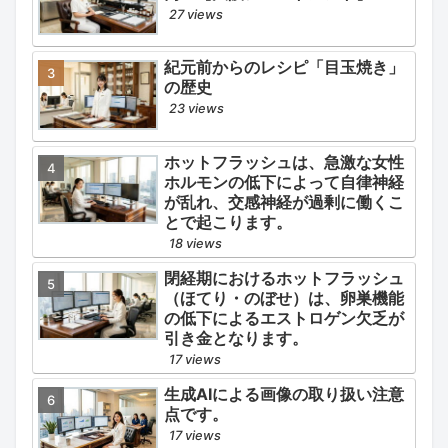
27 views
紀元前からのレシピ「目玉焼き」
の歴史
23 views
ホットフラッシュは、急激な女性
ホルモンの低下によって自律神経
が乱れ、交感神経が過剰に働くこ
とで起こります。
18 views
閉経期におけるホットフラッシュ
（ほてり・のぼせ）は、卵巣機能
の低下によるエストロゲン欠乏が
引き金となります。
17 views
生成AIによる画像の取り扱い注意
点です。
17 views