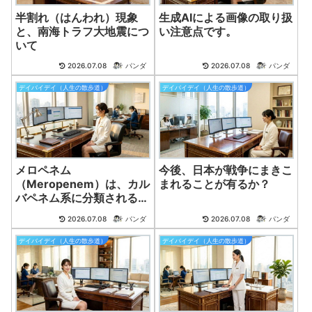
半割れ（はんわれ）現象
生成AIによる画像の取り扱
と、南海トラフ大地震につ
い注意点です。
いて
2026.07.08
パンダ
2026.07.08
パンダ
デイバイデイ（人生の散歩道）
デイバイデイ（人生の散歩道）
メロペネム
今後、日本が戦争にまきこ
（Meropenem）は、カル
まれることが有るか？
バペネム系に分類される強
力な注射用抗菌薬（抗生物
2026.07.08
パンダ
2026.07.08
パンダ
質）です。
デイバイデイ（人生の散歩道）
デイバイデイ（人生の散歩道）