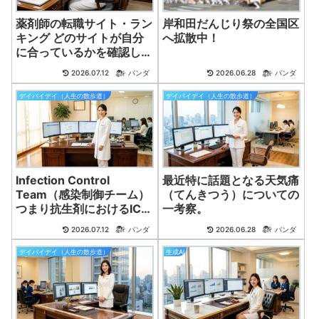
薬剤師の転職サイト・ラン
岸和田だんじり祭の全国区
キング どのサイトが自分
へ拡散中！
に合っているかを確認し、
複数のサイトに登録して比
2026.07.12
パンダ
2026.06.28
パンダ
較するのも良い方法です。
デイバイデイ（人生の散歩道）
デイバイデイ（人生の散歩道）
Infection Control
最近特に話題となる天気痛
Team（感染制御チーム）
（てんきつう）についての
つまり抗生剤におけるICT
一考察。
とは？
2026.07.12
パンダ
2026.06.28
パンダ
デイバイデイ（人生の散歩道）
生成AI