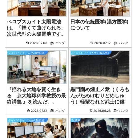
ペロブスカイト太陽電池
日本の伝統医学(漢方医学)
は、「軽くて曲げられる」
について
次世代型の太陽電池です。
2026.07.08
パンダ
2026.07.12
パンダ
デイバイデイ（人生の散歩道）
デイバイデイ（人生の散歩道）
『揺れる大地を賢く生き
黒門固め煙止メ衆（くろも
る 京大地球科学教授の最
んがためけむりどめしゅ
終講義 』を読んだ。。
う）軽輩なれど武士に候
2026.07.12
パンダ
2026.06.28
パンダ
デイバイデイ（人生の散歩道）
生成AI