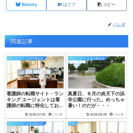
Bluesky
はてブ
コピー
パンダ
関連記事
デイバイデイ（人生の散歩道）
デイバイデイ（人生の散歩道）
看護師の転職サイト・ラン
真夏日、８月の炎天下の浜
キング エージェントは看
寺公園に行った。めっちゃ
護師の転職に特化してお
暑い！のだが・・・
り、業界の知識や経験を活
2026.07.08
パンダ
2026.06.28
パンダ
かして最適な求人を紹介し
てくれます。
デイバイデイ（人生の散歩道）
生成AI