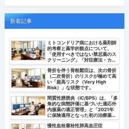
新着記事
ミトコンドリア病における薬剤師
的考察と薬学的観点について、
「使用すべきではない禁忌薬のス
クリーニング」「対症療法・カク
テル療法の適正使用」「画期的な
骨折を伴う骨粗鬆症は、次の骨折
新薬・DDSの動向」の3つの軸か
（二次骨折）のリスクが極めて高
ら整理します。
い「超高リスク（Very High
Risk）」な状態です。
間質性膀胱炎（IC/BPS）は、「多
角的な病態評価に基づいた適応外
内服薬の適正管理」と「2021年
に保険適用となった初の治療薬で
あるジメチルスルホキシド
慢性血栓塞栓性肺高血圧症
（DMSO）の安全かつ確実な調