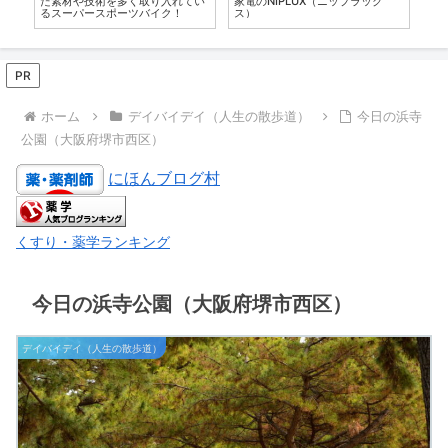
た素材や技術を多く取り入れてい
家電のNIPLUX（ニップラック
や
るスーパースポーツバイク！
ス）
PR
ホーム
デイバイデイ（人生の散歩道）
今日の浜寺
公園（大阪府堺市西区）
にほんブログ村
くすり・薬学ランキング
今日の浜寺公園（大阪府堺市西区）
デイバイデイ（人生の散歩道）