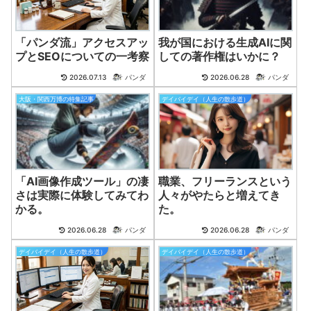
「パンダ流」アクセスアッ
我が国における生成AIに関
プとSEOについての一考察
しての著作権はいかに？
2026.07.13
パンダ
2026.06.28
パンダ
大阪・関西万博の特集記事
デイバイデイ（人生の散歩道）
「AI画像作成ツール」の凄
職業、フリーランスという
さは実際に体験してみてわ
人々がやたらと増えてき
かる。
た。
2026.06.28
パンダ
2026.06.28
パンダ
デイバイデイ（人生の散歩道）
デイバイデイ（人生の散歩道）