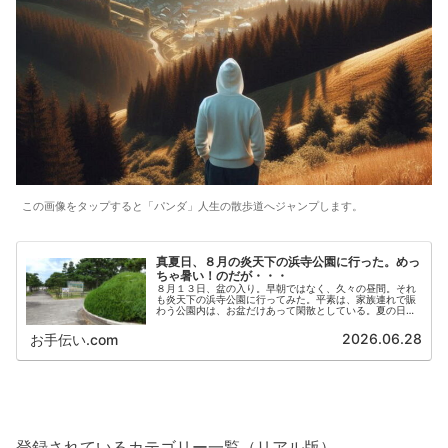
この画像をタップすると「パンダ」人生の散歩道へジャンプします。
真夏日、８月の炎天下の浜寺公園に行った。めっ
ちゃ暑い！のだが・・・
８月１３日、盆の入り。早朝ではなく、久々の昼間。それ
も炎天下の浜寺公園に行ってみた。平素は、家族連れで賑
わう公園内は、お盆だけあって閑散としている。夏の日差
しは相変わらず強く、じりじりと体感温度はとうに38℃は
超えていると感じた。めっちゃ暑い！のだが・・・松林の
2026.06.28
お手伝い.com
下はホッとする涼しさ。ベンチに腰掛ける。
登録されているカテゴリー一覧（リアル版）