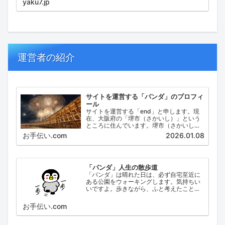
yaku7.jp
運営者の紹介
サイトを運営する「パンダ」のプロフィ
ール
サイトを運営する「end」と申します。現
在、大阪府の「堺市（さかいし）」という
ところに住んでいます。堺市（さかいし）
は、大阪府の泉北地域にある政令指定都市
お手伝い.com
2026.01.08
で、府内では大阪市に次いで人口が多い都
市です。
「パンダ」人生の散歩道
「パンダ」は晴れた日は、必ず自宅至近に
ある公園をウォーキングします。気持ちい
いですよ。歩きながら、ふと考えたこと。
日々の出来事などを思い起こし、ブログに
してみました。
お手伝い.com