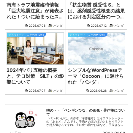
南海トラフ地震臨時情報
「抗生物質 感受性 S」と
「巨大地震注意」が発表さ
は、薬剤感受性検査の結果
れた！ついに始まったスロ
における判定区分の一つ
ースリップ！
で、その抗生物質が原因菌
2026.07.08
パンダ
2026.07.12
パンダ
に対して有効であることを
示すものです。
デイバイデイ（人生の散歩道）
デイバイデイ（人生の散歩道）
2024年パリ五輪の概要
シンプルなWordPressテ
と、テロ対策「SILT」の影
ーマ「Cocoon」に魅せら
響について
れた「パンダ」
2026.07.07
パンダ
2026.06.28
パンダ
噂の・・「ペンギンひな」の画像・著作権につい
て
「ペンギンひな」の作者（著作権者）はイラストレーター
の「あまど」さんです。手描きのほのぼのとしたイラスト
が超人気なんですね。主に食べ物やお花など、手描きなら
ではの 味のあるイラストを投稿されています。以下のサ
イトにおいて、多くのファンの方がダウンロードされてい