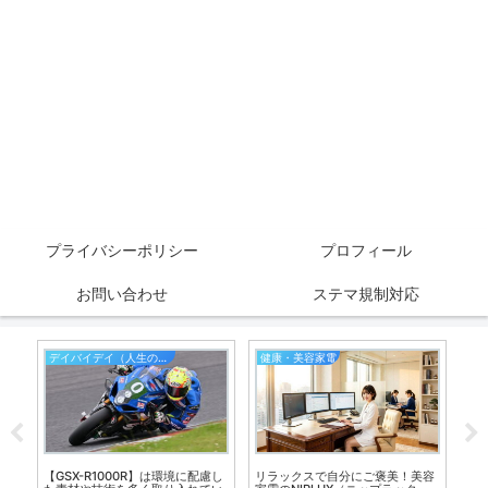
プライバシーポリシー
プロフィール
お問い合わせ
ステマ規制対応
デイバイデイ（人生の散歩道）
健康・美容家電
る
【GSX-R1000R】は環境に配慮し
リラックスで自分にご褒美！美容
職