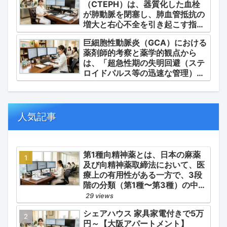
（CTEPH）は、器質化した血栓
剤・運用」に集約されます。
が肺動脈を閉塞し、肺血管抵抗の
増大と右心不全を引き起こす指定
難病（第4群肺高血圧症）です。
巨細胞性動脈炎（GCA）における
薬剤師的考察と薬学的観点から
は、「超急性期の失明回避（ステ
ロイドパルス等の迅速な管理）」
「再燃防止とステロイドの最小化
（トシリズマブやウパダシチニブ
の適正使用）」「長期ステロイド
併発症の予防的コントロール」の
人気記事
3点が最も重要な薬学的ケアの軸
となります。
第1種向精神薬とは、日本の麻薬
及び向精神薬取締法において、医
療上の有用性がある一方で、3段
階の分類（第1種〜第3種）の中で
最も医療用としての濫用の危険性
29 views
が高く、有害作用が強いとされる
シェアハウス 家具家電付きで5万
医薬品です。
円～【大阪アパートメント】