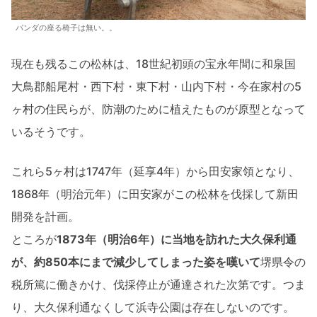
パンダの座る椅子は無い。。
現在も残るこの松林は、18世紀初頭の宝永年間に和泉国
大鳥郡船尾村・西下村・東下村・山内下村・今在家村の5
ヶ村の住民らが、防潮のために植えたものが原型となって
いるそうです。
これら5ヶ村は1747年（延享4年）から田安家領となり、
1868年（明治元年）に田安家がこの松林を伐採して新田
開発を計画。
ところが
1873年（明治6年）に当地を訪れた大久保利通
が、約850本にまで減少してしまった姿を嘆いて
堺県令の
税所篤に働きかけ、伐採停止が通達された次第です。つま
り、大久保利通なくして浜寺公園は存在しないのです。