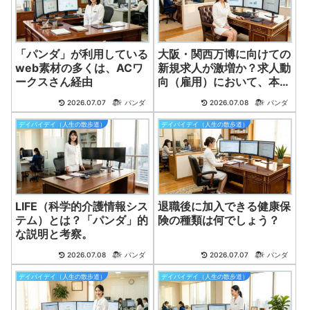
「パンダ」が利用している
大阪・関西万博に向けての
web素材の多くは、ACワ
新規求人が激増か？求人動
ークスさん経由
向（雇用）において、本年
２０２５年１月に入り、開
2026.07.07
パンダ
2026.07.08
パンダ
催に向けた求人が予想通り
急増している。
デイバイデイ（人生の散歩道）
デイバイデイ（人生の散歩道）
LIFE（科学的介護情報シス
退職後に加入できる健康保
テム）とは？「パンダ」的
険の種類は何でしょう？
な説明と考察。
2026.07.08
パンダ
2026.07.07
パンダ
デイバイデイ（人生の散歩道）
デイバイデイ（人生の散歩道）