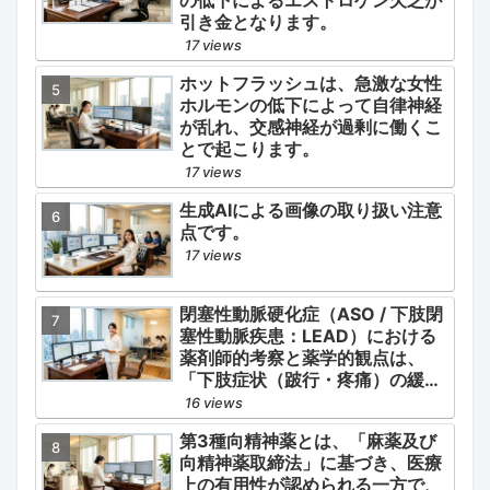
引き金となります。
17 views
ホットフラッシュは、急激な女性
ホルモンの低下によって自律神経
が乱れ、交感神経が過剰に働くこ
とで起こります。
17 views
生成AIによる画像の取り扱い注意
点です。
17 views
閉塞性動脈硬化症（ASO / 下肢閉
塞性動脈疾患：LEAD）における
薬剤師的考察と薬学的観点は、
「下肢症状（跛行・疼痛）の緩
和」と「全身性動脈硬化による脳
16 views
心血管イベント（脳梗塞・心筋梗
第3種向精神薬とは、「麻薬及び
塞）の二次予防」の2軸を同時に
向精神薬取締法」に基づき、医療
管理することにあります。
上の有用性が認められる一方で、