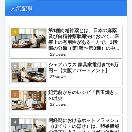
の適正使用）」「長期ステロイド
併発症の予防的コントロール」の
人気記事
3点が最も重要な薬学的ケアの軸
となります。
第1種向精神薬とは、日本の麻薬
及び向精神薬取締法において、医
療上の有用性がある一方で、3段
階の分類（第1種〜第3種）の中で
最も医療用としての濫用の危険性
29 views
が高く、有害作用が強いとされる
シェアハウス 家具家電付きで5万
医薬品です。
円～【大阪アパートメント】
27 views
紀元前からのレシピ「目玉焼き」
の歴史
23 views
閉経期におけるホットフラッシュ
（ほてり・のぼせ）は、卵巣機能
の低下によるエストロゲン欠乏が