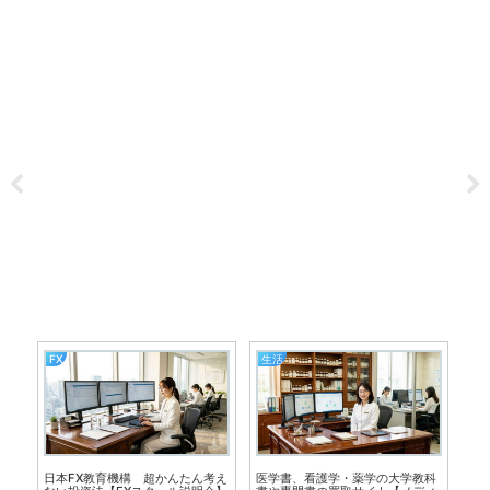
FX
生活
お
日本FX教育機構 超かんたん考え
医学書、看護学・薬学の大学教科
医