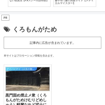
ない投資法【FXスクール説明会】
書や専門書の買取サイト【メディ
ー
カルマイスター】
PR
くろもんがため
記事内に広告が含まれています。
本サイトはプロモーション情報を含みます。
デイバイデイ（人生の散歩道）
黒門固め煙止メ衆（くろ
もんがためけむりどめし
ゅう）軽輩なれど武士に