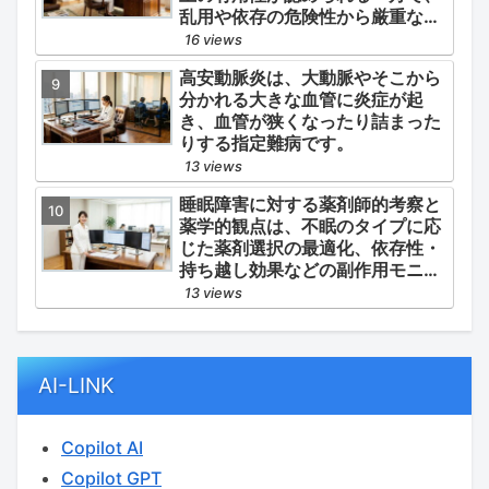
乱用や依存の危険性から厳重な管
理・規制が必要とされる薬物のう
16 views
ち、第1種・第2種よりも比較的リ
高安動脈炎は、大動脈やそこから
スクが低いと判断されて指定され
分かれる大きな血管に炎症が起
ている医薬品の分類です。
き、血管が狭くなったり詰まった
りする指定難病です。
13 views
睡眠障害に対する薬剤師的考察と
薬学的観点は、不眠のタイプに応
じた薬剤選択の最適化、依存性・
持ち越し効果などの副作用モニタ
リング、そして生活習慣（睡眠衛
13 views
生）の改善支援にあります。
AI-LINK
Copilot AI
Copilot GPT