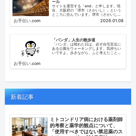
ール
サイトを運営する「end」と申します。現
在、大阪府の「堺市（さかいし）」という
ところに住んでいます。堺市（さかいし）
は、大阪府の泉北地域にある政令指定都市
お手伝い.com
2026.01.08
で、府内では大阪市に次いで人口が多い都
市です。
「パンダ」人生の散歩道
「パンダ」は晴れた日は、必ず自宅至近に
ある公園をウォーキングします。気持ちい
いですよ。歩きながら、ふと考えたこと。
日々の出来事などを思い起こし、ブログに
してみました。
お手伝い.com
新着記事
ミトコンドリア病における薬剤師
的考察と薬学的観点について、
「使用すべきではない禁忌薬のス