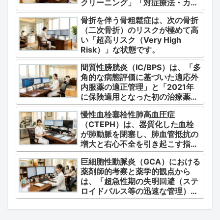
クリーニング」「対症療法・カク
テル療法の適正使用」「画期的な
骨折を伴う骨粗鬆症は、次の骨折
新薬・DDSの動向」の3つの軸か
（二次骨折）のリスクが極めて高
ら整理します。
い「超高リスク（Very High
Risk）」な状態です。
間質性膀胱炎（IC/BPS）は、「多
角的な病態評価に基づいた適応外
内服薬の適正管理」と「2021年
に保険適用となった初の治療薬で
あるジメチルスルホキシド
慢性血栓塞栓性肺高血圧症
（DMSO）の安全かつ確実な調
（CTEPH）は、器質化した血栓
剤・運用」に集約されます。
が肺動脈を閉塞し、肺血管抵抗の
増大と右心不全を引き起こす指定
難病（第4群肺高血圧症）です。
巨細胞性動脈炎（GCA）における
薬剤師的考察と薬学的観点から
は、「超急性期の失明回避（ステ
ロイドパルス等の迅速な管理）」
「再燃防止とステロイドの最小化
（トシリズマブやウパダシチニブ