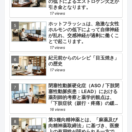
の低下によるエストロゲン欠乏が
引き金となります。
17 views
ホットフラッシュは、急激な女性
ホルモンの低下によって自律神経
が乱れ、交感神経が過剰に働くこ
とで起こります。
17 views
紀元前からのレシピ「目玉焼き」
の歴史
17 views
閉塞性動脈硬化症（ASO / 下肢閉
塞性動脈疾患：LEAD）における
薬剤師的考察と薬学的観点は、
「下肢症状（跛行・疼痛）の緩
和」と「全身性動脈硬化による脳
16 views
心血管イベント（脳梗塞・心筋梗
第3種向精神薬とは、「麻薬及び
塞）の二次予防」の2軸を同時に
向精神薬取締法」に基づき、医療
管理することにあります。
上の有用性が認められる一方で、