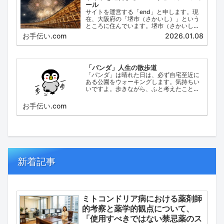
ール
サイトを運営する「end」と申します。現
在、大阪府の「堺市（さかいし）」という
ところに住んでいます。堺市（さかいし）
は、大阪府の泉北地域にある政令指定都市
お手伝い.com
2026.01.08
で、府内では大阪市に次いで人口が多い都
市です。
「パンダ」人生の散歩道
「パンダ」は晴れた日は、必ず自宅至近に
ある公園をウォーキングします。気持ちい
いですよ。歩きながら、ふと考えたこと。
日々の出来事などを思い起こし、ブログに
してみました。
お手伝い.com
新着記事
ミトコンドリア病における薬剤師
的考察と薬学的観点について、
「使用すべきではない禁忌薬のス