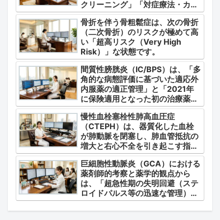
クリーニング」「対症療法・カク
テル療法の適正使用」「画期的な
骨折を伴う骨粗鬆症は、次の骨折
新薬・DDSの動向」の3つの軸か
（二次骨折）のリスクが極めて高
ら整理します。
い「超高リスク（Very High
Risk）」な状態です。
間質性膀胱炎（IC/BPS）は、「多
角的な病態評価に基づいた適応外
内服薬の適正管理」と「2021年
に保険適用となった初の治療薬で
あるジメチルスルホキシド
慢性血栓塞栓性肺高血圧症
（DMSO）の安全かつ確実な調
（CTEPH）は、器質化した血栓
剤・運用」に集約されます。
が肺動脈を閉塞し、肺血管抵抗の
増大と右心不全を引き起こす指定
難病（第4群肺高血圧症）です。
巨細胞性動脈炎（GCA）における
薬剤師的考察と薬学的観点から
は、「超急性期の失明回避（ステ
ロイドパルス等の迅速な管理）」
「再燃防止とステロイドの最小化
（トシリズマブやウパダシチニブ