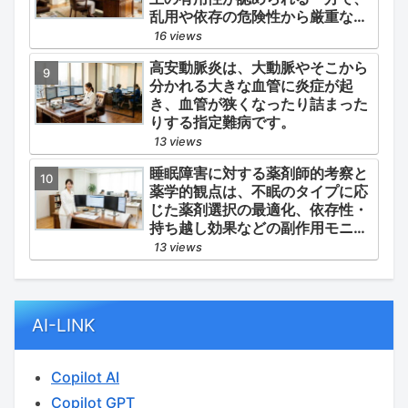
乱用や依存の危険性から厳重な管
理・規制が必要とされる薬物のう
16 views
ち、第1種・第2種よりも比較的リ
高安動脈炎は、大動脈やそこから
スクが低いと判断されて指定され
分かれる大きな血管に炎症が起
ている医薬品の分類です。
き、血管が狭くなったり詰まった
りする指定難病です。
13 views
睡眠障害に対する薬剤師的考察と
薬学的観点は、不眠のタイプに応
じた薬剤選択の最適化、依存性・
持ち越し効果などの副作用モニタ
リング、そして生活習慣（睡眠衛
13 views
生）の改善支援にあります。
AI-LINK
Copilot AI
Copilot GPT