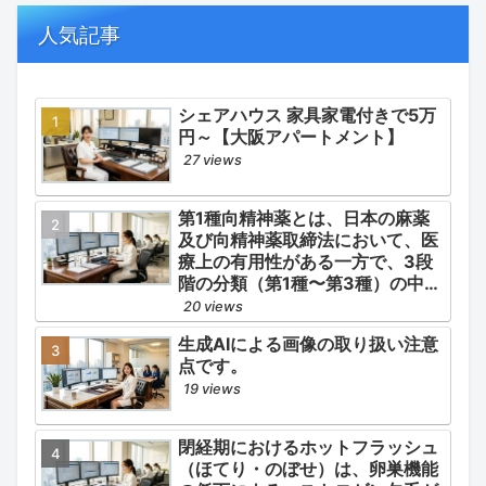
の適正使用）」「長期ステロイド
併発症の予防的コントロール」の
人気記事
3点が最も重要な薬学的ケアの軸
となります。
シェアハウス 家具家電付きで5万
円～【大阪アパートメント】
27 views
第1種向精神薬とは、日本の麻薬
及び向精神薬取締法において、医
療上の有用性がある一方で、3段
階の分類（第1種〜第3種）の中で
最も医療用としての濫用の危険性
20 views
が高く、有害作用が強いとされる
生成AIによる画像の取り扱い注意
医薬品です。
点です。
19 views
閉経期におけるホットフラッシュ
（ほてり・のぼせ）は、卵巣機能