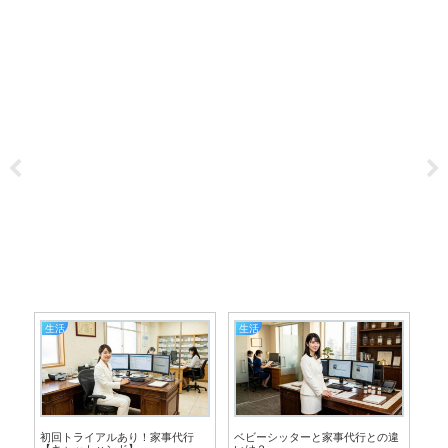
生活
生活
所
初回トライアルあり！家事代行
ベビーシッターと家事代行との違
環