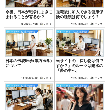
今後、日本が戦争にまきこ
退職後に加入できる健康保
まれることが有るか？
険の種類は何でしょう？
2026.07.08
パンダ
2026.07.07
パンダ
デイバイデイ（人生の散歩道）
デイバイデイ（人生の散歩道）
日本の伝統医学(漢方医学)
当サイトの「探し物は何で
について
すか？」のルーツは陽水の
『夢の中へ』
2026.07.12
パンダ
2026.07.08
パンダ
デイバイデイ（人生の散歩道）
デイバイデイ（人生の散歩道）