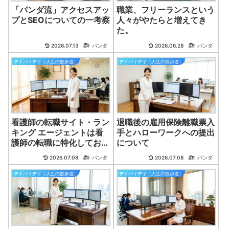
「パンダ流」アクセスアッ
職業、フリーランスという
プとSEOについての一考察
人々がやたらと増えてき
た。
2026.07.13
パンダ
2026.06.28
パンダ
デイバイデイ（人生の散歩道）
デイバイデイ（人生の散歩道）
看護師の転職サイト・ラン
退職後の雇用保険離職票入
キング エージェントは看
手とハローワークへの提出
護師の転職に特化してお
について
り、業界の知識や経験を活
2026.07.08
パンダ
2026.07.08
パンダ
かして最適な求人を紹介し
てくれます。
デイバイデイ（人生の散歩道）
デイバイデイ（人生の散歩道）