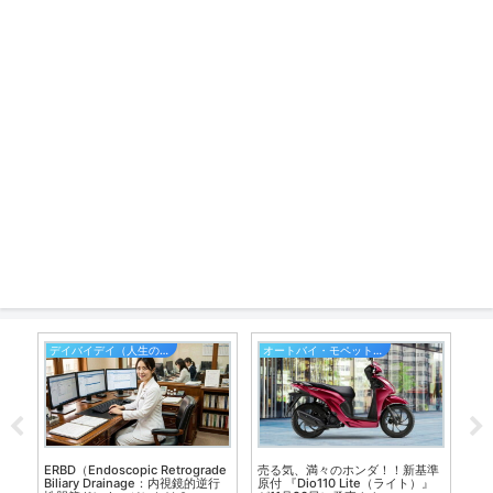
デイバイデイ（人生の散歩道）
オートバイ・モペット・原付バイク
占
ッ
ERBD（Endoscopic Retrograde
売る気、満々のホンダ！！新基準
占
Biliary Drainage：内視鏡的逆行
原付 『Dio110 Lite（ライト）』
談