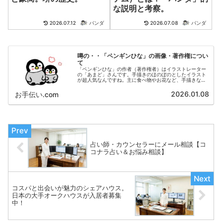
な説明と考察。
2026.07.12
パンダ
2026.07.08
パンダ
噂の・・「ペンギンひな」の画像・著作権につい
て
「ペンギンひな」の作者（著作権者）はイラストレーター
の「あまど」さんです。手描きのほのぼのとしたイラスト
が超人気なんですね。主に食べ物やお花など、手描きなら
ではの 味のあるイラストを投稿されています。以下のサ
イトにおいて、多くのファンの方がダウンロードされてい
2026.01.08
お手伝い.com
ます。
占い師・カウンセラーにメール相談【コ
コナラ占い＆お悩み相談】
コスパと出会いが魅力のシェアハウス。
日本の大手オークハウスが入居者募集
中！