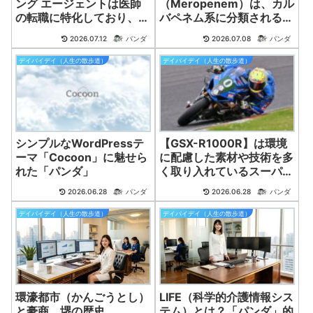
ング エージェントは医師
（Meropenem）は、カル
の転職に特化しており、業
バペネム系に分類される強
界の知識や経験を活かして
力な注射用抗菌薬（抗生物
2026.07.12
パンダ
2026.07.08
パンダ
最適な求人を紹介してくれ
質）です。
ます。
デイバイデイ（人生の散歩道）
デイバイデイ（人生の散歩道）
シンプルなWordPressテ
【GSX-R1000R】は環境
ーマ「Cocoon」に魅せら
に配慮した素材や技術を多
れた「パンダ」
く取り入れているスーパー
スポーツバイク！
2026.06.28
パンダ
2026.06.28
パンダ
デイバイデイ（人生の散歩道）
デイバイデイ（人生の散歩道）
環濠都市（かんごうとし）
LIFE（科学的介護情報シス
と豪商。堺の歴史。
テム）とは？「パンダ」的