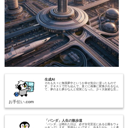
生成AI
それも久々に無我夢中というか幸せ気分に浸ったもので
す。テキストで打ち込んで、直ぐに画像に変換されるなん
て、夢のまた夢がなんと現実になった。少々大袈裟な言い
方で恐縮ですが、生成AI画像が急速に拡散している理由
は、「願望実現と無限の魅力」と「パンダ」は思います。
お手伝い.com
「パンダ」人生の散歩道
「パンダ」は晴れた日は、必ず自宅至近にある公園をウォ
ーキングします。気持ちいいですよ。歩きながら、ふと考