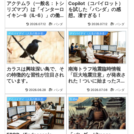
アクテムラ（一般名：トシ
Copilot（コパイロット）
リズマブ）は「インターロ
を試した「パンダ」の感
イキン-6（IL-6）」の働
想。凄すぎる！
きをブロックする。ふ
2026.07.12
パンダ
2026.07.12
パンダ
デイバイデイ（人生の散歩道）
デイバイデイ（人生の散歩道）
カラスは興味深い鳥で、そ
南海トラフ地震臨時情報
の特徴的な習性が注目され
「巨大地震注意」が発表さ
ています。
れた！ついに始まったスロ
ースリップ！
2026.06.28
パンダ
2026.07.08
パンダ
デイバイデイ（人生の散歩道）
生成AI