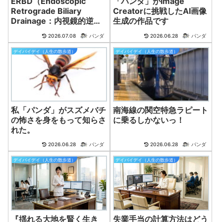
ERBD（Endoscopic
「パンダ」がImage
Retrograde Biliary
Creatorに挑戦したAI画像
Drainage：内視鏡的逆行
生成の作品です
性胆管ドレナージ）とは？
2026.07.08
パンダ
2026.06.28
パンダ
デイバイデイ（人生の散歩道）
デイバイデイ（人生の散歩道）
私「パンダ」がスズメバチ
南海線の関空特急ラピート
の怖さを身をもって知らさ
に乗るしかないっ！
れた。
2026.06.28
パンダ
2026.06.28
パンダ
デイバイデイ（人生の散歩道）
デイバイデイ（人生の散歩道）
『揺れる大地を賢く生き
失業手当の計算方法はどう