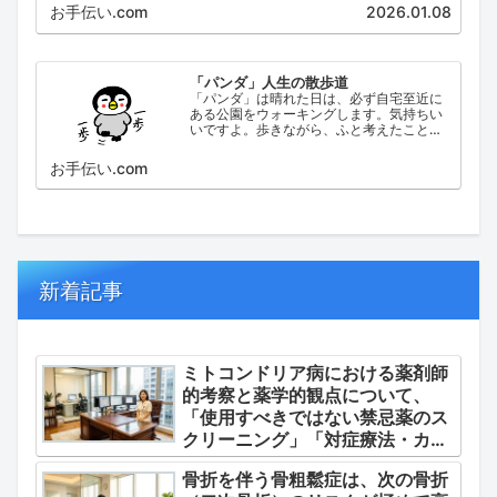
は、大阪府の泉北地域にある政令指定都市
お手伝い.com
2026.01.08
で、府内では大阪市に次いで人口が多い都
市です。
「パンダ」人生の散歩道
「パンダ」は晴れた日は、必ず自宅至近に
ある公園をウォーキングします。気持ちい
いですよ。歩きながら、ふと考えたこと。
日々の出来事などを思い起こし、ブログに
してみました。
お手伝い.com
新着記事
ミトコンドリア病における薬剤師
的考察と薬学的観点について、
「使用すべきではない禁忌薬のス
クリーニング」「対症療法・カク
テル療法の適正使用」「画期的な
骨折を伴う骨粗鬆症は、次の骨折
新薬・DDSの動向」の3つの軸か