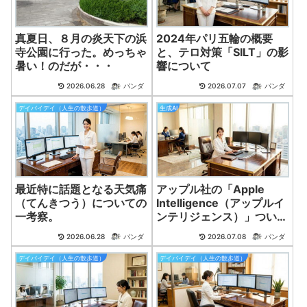
真夏日、８月の炎天下の浜
2024年パリ五輪の概要
寺公園に行った。めっちゃ
と、テロ対策「SILT」の影
暑い！のだが・・・
響について
2026.06.28
パンダ
2026.07.07
パンダ
デイバイデイ（人生の散歩道）
生成AI
最近特に話題となる天気痛
アップル社の「Apple
（てんきつう）についての
Intelligence（アップルイ
一考察。
ンテリジェンス）」ついに
生成AI活用か。
2026.06.28
パンダ
2026.07.08
パンダ
デイバイデイ（人生の散歩道）
デイバイデイ（人生の散歩道）