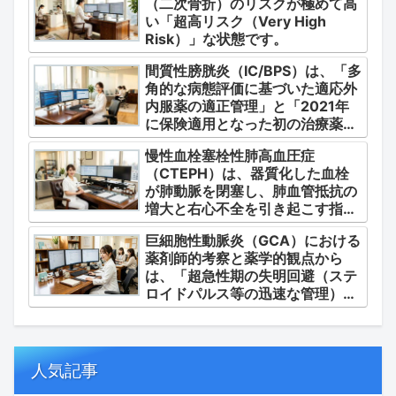
（二次骨折）のリスクが極めて高
ら整理します。
い「超高リスク（Very High
Risk）」な状態です。
間質性膀胱炎（IC/BPS）は、「多
角的な病態評価に基づいた適応外
内服薬の適正管理」と「2021年
に保険適用となった初の治療薬で
あるジメチルスルホキシド
慢性血栓塞栓性肺高血圧症
（DMSO）の安全かつ確実な調
（CTEPH）は、器質化した血栓
剤・運用」に集約されます。
が肺動脈を閉塞し、肺血管抵抗の
増大と右心不全を引き起こす指定
難病（第4群肺高血圧症）です。
巨細胞性動脈炎（GCA）における
薬剤師的考察と薬学的観点から
は、「超急性期の失明回避（ステ
ロイドパルス等の迅速な管理）」
「再燃防止とステロイドの最小化
（トシリズマブやウパダシチニブ
の適正使用）」「長期ステロイド
併発症の予防的コントロール」の
人気記事
3点が最も重要な薬学的ケアの軸