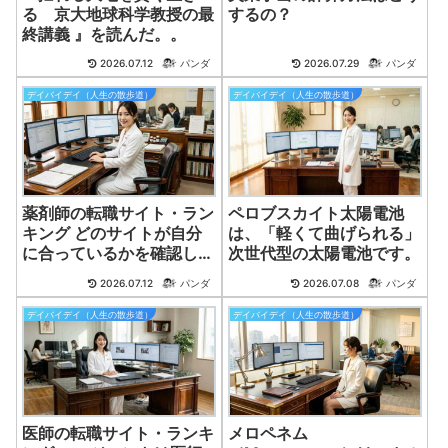
る 京大地球科学教授の最
するの？
終講義 』を読んだ。。
2026.07.12
パンダ
2026.07.29
パンダ
デイバイデイ（人生の散歩道）
デイバイデイ（人生の散歩道）
薬剤師の転職サイト・ラン
ペロブスカイト太陽電池
キング どのサイトが自分
は、「軽くて曲げられる」
に合っているかを確認し、
次世代型の太陽電池です。
複数のサイトに登録して比
2026.07.12
パンダ
2026.07.08
パンダ
較するのも良い方法です。
デイバイデイ（人生の散歩道）
デイバイデイ（人生の散歩道）
医師の転職サイト・ランキ
メロペネム