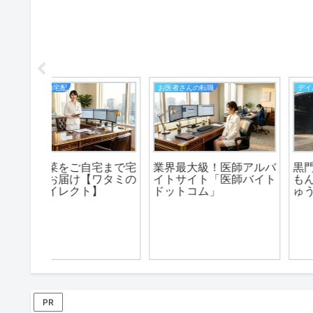
金融・投資
生活
レインフ
「資金調達プロ」は、事
布団の宅配クリーニン
ド【ウル
業者の資金調達に関する
なら「ふとんリネット
情報やサービスを提供す
るサイト。全国対応。２
４時間。
PR