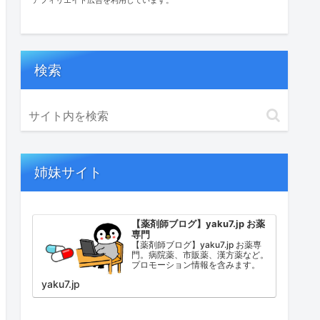
検索
姉妹サイト
【薬剤師ブログ】yaku7.jp お薬
専門
【薬剤師ブログ】yaku7.jp お薬専
門。病院薬、市販薬、漢方薬など。
プロモーション情報を含みます。
yaku7.jp