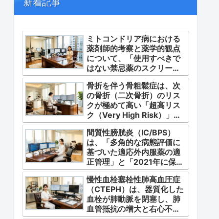
新着記事
ミトコンドリア病における
薬剤師的考察と薬学的観点
について、「使用すべきで
はない禁忌薬のスクリーニ
ング」「対症療法・カクテ
骨折を伴う骨粗鬆症は、次
ル療法の適正使用」「画期
の骨折（二次骨折）のリス
的な新薬・DDSの動向」の
クが極めて高い「超高リス
3つの軸から整理します。
ク（Very High Risk）」な
状態です。
間質性膀胱炎（IC/BPS）
は、「多角的な病態評価に
基づいた適応外内服薬の適
正管理」と「2021年に保険
適用となった初の治療薬で
慢性血栓塞栓性肺高血圧症
あるジメチルスルホキシド
（CTEPH）は、器質化した
（DMSO）の安全かつ確実
血栓が肺動脈を閉塞し、肺
な調剤・運用」に集約され
血管抵抗の増大と右心不全
ます。
を引き起こす指定難病（第4