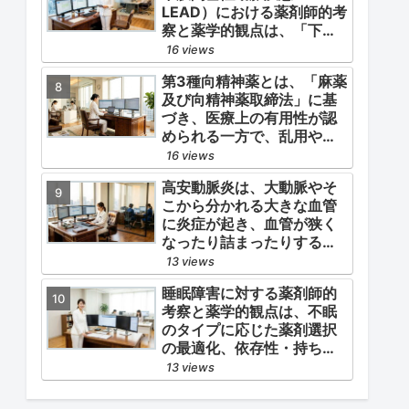
LEAD）における薬剤師的考
察と薬学的観点は、「下肢
症状（跛行・疼痛）の緩
16 views
和」と「全身性動脈硬化に
第3種向精神薬とは、「麻薬
よる脳心血管イベント（脳
及び向精神薬取締法」に基
梗塞・心筋梗塞）の二次予
づき、医療上の有用性が認
防」の2軸を同時に管理する
められる一方で、乱用や依
ことにあります。
存の危険性から厳重な管
16 views
理・規制が必要とされる薬
高安動脈炎は、大動脈やそ
物のうち、第1種・第2種よ
こから分かれる大きな血管
りも比較的リスクが低いと
に炎症が起き、血管が狭く
判断されて指定されている
なったり詰まったりする指
医薬品の分類です。
定難病です。
13 views
睡眠障害に対する薬剤師的
考察と薬学的観点は、不眠
のタイプに応じた薬剤選択
の最適化、依存性・持ち越
し効果などの副作用モニタ
13 views
リング、そして生活習慣
（睡眠衛生）の改善支援に