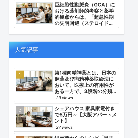
巨細胞性動脈炎（GCA）に
群肺高血圧症）です。
おける薬剤師的考察と薬学
的観点からは、「超急性期
の失明回避（ステロイドパ
ルス等の迅速な管理）」
「再燃防止とステロイドの
最小化（トシリズマブやウ
パダシチニブの適正使
人気記事
用）」「長期ステロイド併
発症の予防的コントロー
ル」の3点が最も重要な薬学
的ケアの軸となります。
第1種向精神薬とは、日本の
麻薬及び向精神薬取締法に
おいて、医療上の有用性が
ある一方で、3段階の分類
（第1種〜第3種）の中で最
29 views
も医療用としての濫用の危
シェアハウス 家具家電付き
険性が高く、有害作用が強
で5万円～【大阪アパートメ
いとされる医薬品です。
ント】
27 views
紀元前からのレシピ「目玉