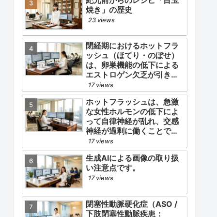
焼き」の歴史
23 views
閉経期におけるホットフラ
ッシュ（ほてり・のぼせ）
は、卵巣機能の低下による
エストロゲン欠乏が引き金
となります。
17 views
ホットフラッシュは、急激
な女性ホルモンの低下によ
って自律神経が乱れ、交感
神経が過剰に働くことで起
こります。
17 views
生成AIによる画像の取り扱
い注意点です。
17 views
閉塞性動脈硬化症（ASO /
下肢閉塞性動脈疾患：