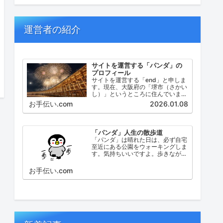
運営者の紹介
サイトを運営する「パンダ」の
プロフィール
サイトを運営する「end」と申しま
す。現在、大阪府の「堺市（さかい
し）」というところに住んでいま
す。堺市（さかいし）は、大阪府の
お手伝い.com
2026.01.08
泉北地域にある政令指定都市で、府
内では大阪市に次いで人口が多い都
市です。
「パンダ」人生の散歩道
「パンダ」は晴れた日は、必ず自宅
至近にある公園をウォーキングしま
す。気持ちいいですよ。歩きなが
ら、ふと考えたこと。日々の出来事
などを思い起こし、ブログにしてみ
お手伝い.com
ました。