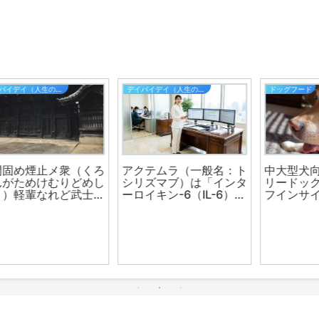
FX
カーリース
グ
人気のヒロセ、LION FX
新車の軽バン専門リース
」
サービスの特徴はこれ
「箱バン.com」・黒ナ
だ！
ン希望者に朗報！