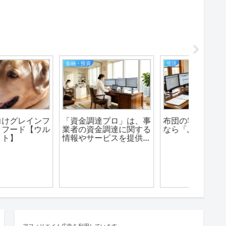
FX
デイバイデイ（人生の散歩道）
松井証券は豊富な投資サ
今日の浜寺公園（大阪府
紀元前
ービスを取り扱う老舗ネ
堺市西区）
玉焼き
ット証券です。
アフィリエイト広告を利用しています。