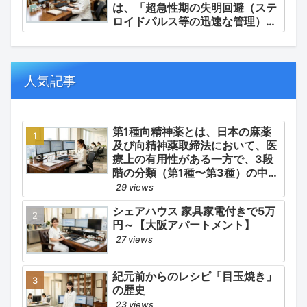
は、「超急性期の失明回避（ステ
ロイドパルス等の迅速な管理）」
「再燃防止とステロイドの最小化
（トシリズマブやウパダシチニブ
の適正使用）」「長期ステロイド
併発症の予防的コントロール」の
人気記事
3点が最も重要な薬学的ケアの軸
となります。
第1種向精神薬とは、日本の麻薬
及び向精神薬取締法において、医
療上の有用性がある一方で、3段
階の分類（第1種〜第3種）の中で
最も医療用としての濫用の危険性
29 views
が高く、有害作用が強いとされる
シェアハウス 家具家電付きで5万
医薬品です。
円～【大阪アパートメント】
27 views
紀元前からのレシピ「目玉焼き」
の歴史
23 views