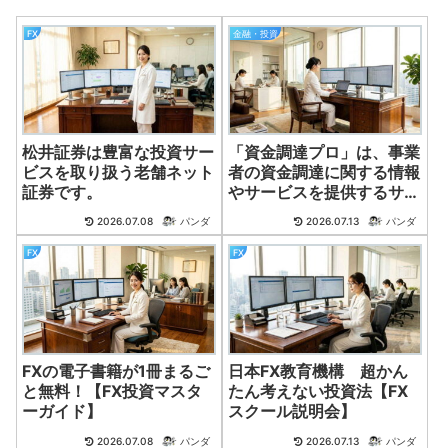
FX
金融・投資
松井証券は豊富な投資サー
「資金調達プロ」は、事業
ビスを取り扱う老舗ネット
者の資金調達に関する情報
証券です。
やサービスを提供するサイ
ト。全国対応。２４時間。
2026.07.08
パンダ
2026.07.13
パンダ
FX
FX
FXの電子書籍が1冊まるご
日本FX教育機構 超かん
と無料！【FX投資マスタ
たん考えない投資法【FX
ーガイド】
スクール説明会】
2026.07.08
パンダ
2026.07.13
パンダ