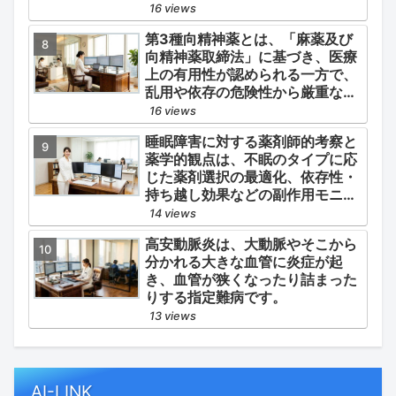
和」と「全身性動脈硬化による脳
16 views
心血管イベント（脳梗塞・心筋梗
第3種向精神薬とは、「麻薬及び
塞）の二次予防」の2軸を同時に
向精神薬取締法」に基づき、医療
管理することにあります。
上の有用性が認められる一方で、
乱用や依存の危険性から厳重な管
理・規制が必要とされる薬物のう
16 views
ち、第1種・第2種よりも比較的リ
睡眠障害に対する薬剤師的考察と
スクが低いと判断されて指定され
薬学的観点は、不眠のタイプに応
ている医薬品の分類です。
じた薬剤選択の最適化、依存性・
持ち越し効果などの副作用モニタ
リング、そして生活習慣（睡眠衛
14 views
生）の改善支援にあります。
高安動脈炎は、大動脈やそこから
分かれる大きな血管に炎症が起
き、血管が狭くなったり詰まった
りする指定難病です。
13 views
AI-LINK