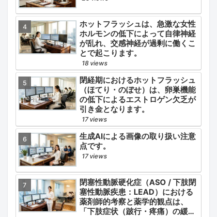
ホットフラッシュは、急激な女性
ホルモンの低下によって自律神経
が乱れ、交感神経が過剰に働くこ
とで起こります。
18 views
閉経期におけるホットフラッシュ
（ほてり・のぼせ）は、卵巣機能
の低下によるエストロゲン欠乏が
引き金となります。
17 views
生成AIによる画像の取り扱い注意
点です。
17 views
閉塞性動脈硬化症（ASO / 下肢閉
塞性動脈疾患：LEAD）における
薬剤師的考察と薬学的観点は、
「下肢症状（跛行・疼痛）の緩