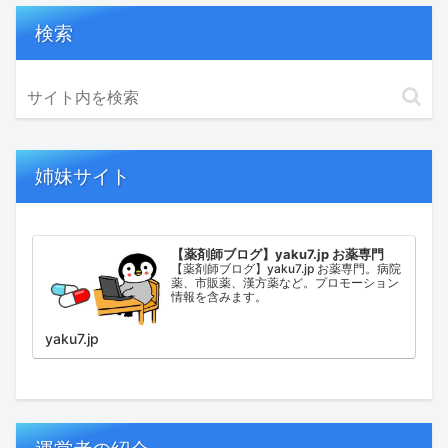
検索
姉妹サイト
【薬剤師ブログ】yaku7.jp お薬専門
【薬剤師ブログ】yaku7.jp お薬専門。病院
薬、市販薬、漢方薬など。プロモーション
情報を含みます。
yaku7.jp