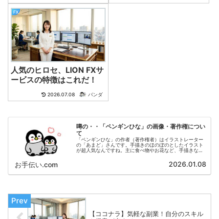
FX
人気のヒロセ、LION FXサ
ービスの特徴はこれだ！
2026.07.08
パンダ
噂の・・「ペンギンひな」の画像・著作権につい
て
「ペンギンひな」の作者（著作権者）はイラストレーター
の「あまど」さんです。手描きのほのぼのとしたイラスト
が超人気なんですね。主に食べ物やお花など、手描きなら
ではの 味のあるイラストを投稿されています。以下のサ
イトにおいて、多くのファンの方がダウンロードされてい
2026.01.08
お手伝い.com
ます。
【ココナラ】気軽な副業！自分のスキル