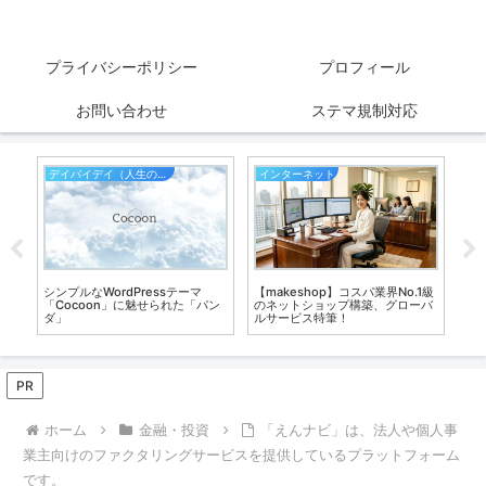
プライバシーポリシー
プロフィール
お問い合わせ
ステマ規制対応
デイバイデイ（人生の散歩道）
インターネット
シンプルなWordPressテーマ
【makeshop】コスパ業界No.1級
「抗
談
「Cocoon」に魅せられた「パン
のネットショップ構築、グローバ
感
ダ」
ルサービス特筆！
分
菌
も
PR
ホーム
金融・投資
「えんナビ」は、法人や個人事
業主向けのファクタリングサービスを提供しているプラットフォーム
です。