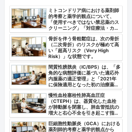
ミトコンドリア病における薬剤師
的考察と薬学的観点について、
「使用すべきではない禁忌薬のス
クリーニング」「対症療法・カク
テル療法の適正使用」「画期的な
骨折を伴う骨粗鬆症は、次の骨折
新薬・DDSの動向」の3つの軸か
（二次骨折）のリスクが極めて高
ら整理します。
い「超高リスク（Very High
Risk）」な状態です。
間質性膀胱炎（IC/BPS）は、「多
角的な病態評価に基づいた適応外
内服薬の適正管理」と「2021年
に保険適用となった初の治療薬で
あるジメチルスルホキシド
慢性血栓塞栓性肺高血圧症
（DMSO）の安全かつ確実な調
（CTEPH）は、器質化した血栓
剤・運用」に集約されます。
が肺動脈を閉塞し、肺血管抵抗の
増大と右心不全を引き起こす指定
難病（第4群肺高血圧症）です。
巨細胞性動脈炎（GCA）における
薬剤師的考察と薬学的観点から