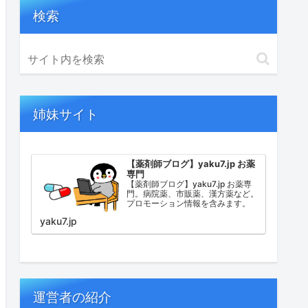
検索
姉妹サイト
【薬剤師ブログ】yaku7.jp お薬
専門
【薬剤師ブログ】yaku7.jp お薬専
門。病院薬、市販薬、漢方薬など。
プロモーション情報を含みます。
yaku7.jp
運営者の紹介