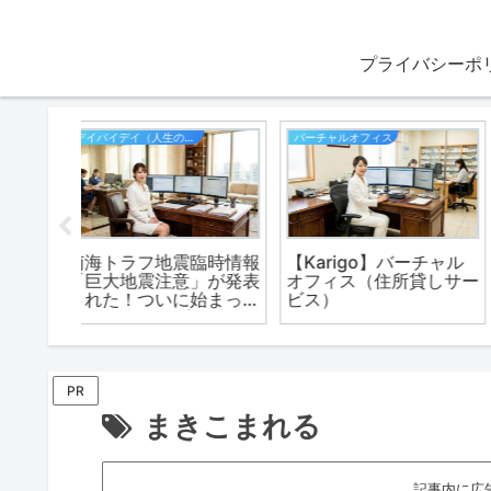
プライバシーポ
インターネット
エンタメ
賢く生き
当サイトが利用している
【イケベ楽器店オンラ
学教授の
「エックスサーバー」
ンストア】日本最大級
読ん
は、コスパに優れた環
楽器専門店！
境。
PR
まきこまれる
記事内に広