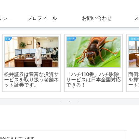
リシー
プロフィール
お問い合わせ
ス
ダイエット・サポート
単身終活と断捨離
イ
ランニングとウォーキン
終活と相続のまどぐち
の
グ。どちらがいいの？
【単身のエンディング・
身元保証人など】
告が含まれています。