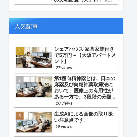
ルス等の迅速な管理）」
「再燃防止とステロイドの
最小化（トシリズマブやウ
パダシチニブの適正使
人気記事
用）」「長期ステロイド併
発症の予防的コントロー
ル」の3点が最も重要な薬学
的ケアの軸となります。
シェアハウス 家具家電付き
で5万円～【大阪アパートメ
ント】
27 views
第1種向精神薬とは、日本の
麻薬及び向精神薬取締法に
おいて、医療上の有用性が
ある一方で、3段階の分類
（第1種〜第3種）の中で最
20 views
も医療用としての濫用の危
生成AIによる画像の取り扱
険性が高く、有害作用が強
い注意点です。
いとされる医薬品です。
19 views