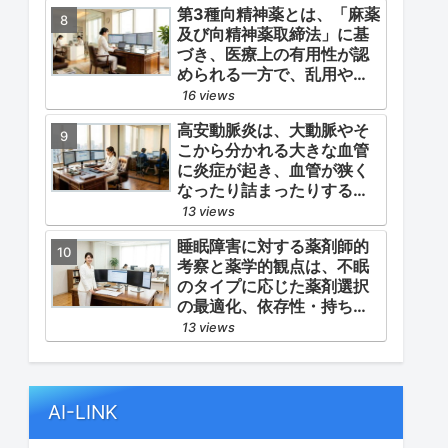
第3種向精神薬とは、「麻薬
よる脳心血管イベント（脳
及び向精神薬取締法」に基
梗塞・心筋梗塞）の二次予
づき、医療上の有用性が認
防」の2軸を同時に管理する
められる一方で、乱用や依
ことにあります。
存の危険性から厳重な管
16 views
理・規制が必要とされる薬
高安動脈炎は、大動脈やそ
物のうち、第1種・第2種よ
こから分かれる大きな血管
りも比較的リスクが低いと
に炎症が起き、血管が狭く
判断されて指定されている
なったり詰まったりする指
医薬品の分類です。
定難病です。
13 views
睡眠障害に対する薬剤師的
考察と薬学的観点は、不眠
のタイプに応じた薬剤選択
の最適化、依存性・持ち越
し効果などの副作用モニタ
13 views
リング、そして生活習慣
（睡眠衛生）の改善支援に
あります。
AI-LINK