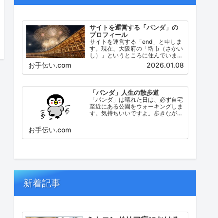
サイトを運営する「パンダ」の
プロフィール
サイトを運営する「end」と申しま
す。現在、大阪府の「堺市（さかい
し）」というところに住んでいま
す。堺市（さかいし）は、大阪府の
お手伝い.com
2026.01.08
泉北地域にある政令指定都市で、府
内では大阪市に次いで人口が多い都
市です。
「パンダ」人生の散歩道
「パンダ」は晴れた日は、必ず自宅
至近にある公園をウォーキングしま
す。気持ちいいですよ。歩きなが
ら、ふと考えたこと。日々の出来事
などを思い起こし、ブログにしてみ
お手伝い.com
ました。
新着記事