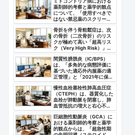
ミトコンドリア病における
薬剤師的考察と薬学的観点
について、「使用すべきで
はない禁忌薬のスクリーニ
ング」「対症療法・カクテ
骨折を伴う骨粗鬆症は、次
ル療法の適正使用」「画期
の骨折（二次骨折）のリス
的な新薬・DDSの動向」の
クが極めて高い「超高リス
3つの軸から整理します。
ク（Very High Risk）」な
状態です。
間質性膀胱炎（IC/BPS）
は、「多角的な病態評価に
基づいた適応外内服薬の適
正管理」と「2021年に保険
適用となった初の治療薬で
慢性血栓塞栓性肺高血圧症
あるジメチルスルホキシド
（CTEPH）は、器質化した
（DMSO）の安全かつ確実
血栓が肺動脈を閉塞し、肺
な調剤・運用」に集約され
血管抵抗の増大と右心不全
ます。
を引き起こす指定難病（第4
巨細胞性動脈炎（GCA）に
群肺高血圧症）です。
おける薬剤師的考察と薬学
的観点からは、「超急性期
の失明回避（ステロイドパ