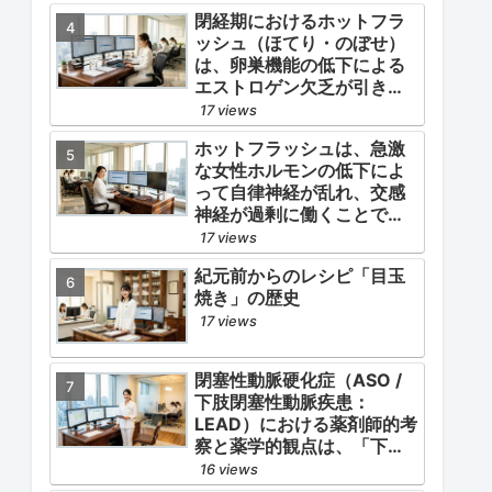
閉経期におけるホットフラ
ッシュ（ほてり・のぼせ）
は、卵巣機能の低下による
エストロゲン欠乏が引き金
となります。
17 views
ホットフラッシュは、急激
な女性ホルモンの低下によ
って自律神経が乱れ、交感
神経が過剰に働くことで起
こります。
17 views
紀元前からのレシピ「目玉
焼き」の歴史
17 views
閉塞性動脈硬化症（ASO /
下肢閉塞性動脈疾患：
LEAD）における薬剤師的考
察と薬学的観点は、「下肢
症状（跛行・疼痛）の緩
16 views
和」と「全身性動脈硬化に