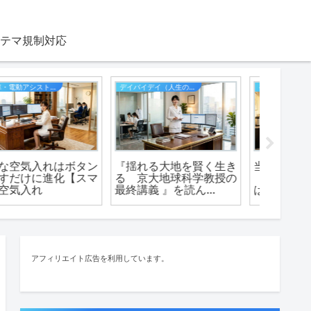
テマ規制対応
お医者さんの転職
インターネット
生成AI
ドクターの求人。医師の
「ココナラ」でキャラ、
「パンダ
転職サイト【民間医局】
アイコン、似顔絵の制作
Creat
や、お悩み相談まで依頼
像生成
できる
アフィリエイト広告を利用しています。