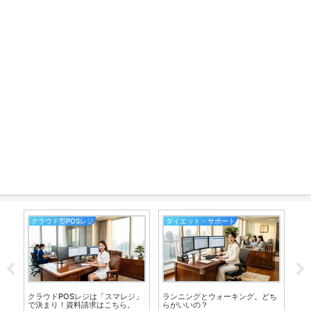
クラウド型POSレジ
ダイエット・サポート
エ
クラウドPOSレジは「スマレジ」
ランニングとウォーキング。どち
【
Ｉ機
で決まり！資料請求はこちら。
らがいいの？
者