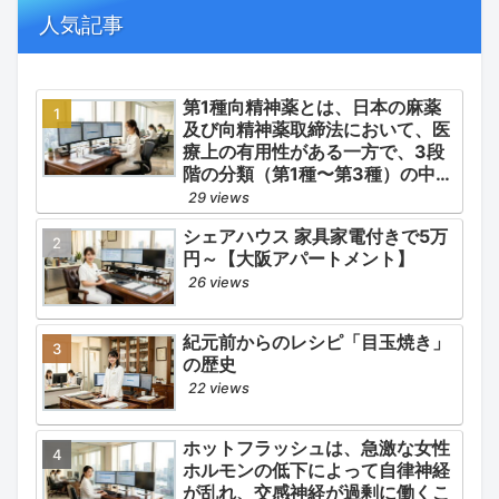
併発症の予防的コントロール」の
人気記事
3点が最も重要な薬学的ケアの軸
となります。
第1種向精神薬とは、日本の麻薬
及び向精神薬取締法において、医
療上の有用性がある一方で、3段
階の分類（第1種〜第3種）の中で
最も医療用としての濫用の危険性
29 views
が高く、有害作用が強いとされる
シェアハウス 家具家電付きで5万
医薬品です。
円～【大阪アパートメント】
26 views
紀元前からのレシピ「目玉焼き」
の歴史
22 views
ホットフラッシュは、急激な女性
ホルモンの低下によって自律神経
が乱れ、交感神経が過剰に働くこ