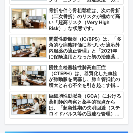
テル療法の適正使用」「画期的な
骨折を伴う骨粗鬆症は、次の骨折
新薬・DDSの動向」の3つの軸か
（二次骨折）のリスクが極めて高
ら整理します。
い「超高リスク（Very High
Risk）」な状態です。
間質性膀胱炎（IC/BPS）は、「多
角的な病態評価に基づいた適応外
内服薬の適正管理」と「2021年
に保険適用となった初の治療薬で
あるジメチルスルホキシド
慢性血栓塞栓性肺高血圧症
（DMSO）の安全かつ確実な調
（CTEPH）は、器質化した血栓
剤・運用」に集約されます。
が肺動脈を閉塞し、肺血管抵抗の
増大と右心不全を引き起こす指定
難病（第4群肺高血圧症）です。
巨細胞性動脈炎（GCA）における
薬剤師的考察と薬学的観点から
は、「超急性期の失明回避（ステ
ロイドパルス等の迅速な管理）」
「再燃防止とステロイドの最小化
（トシリズマブやウパダシチニブ
の適正使用）」「長期ステロイド