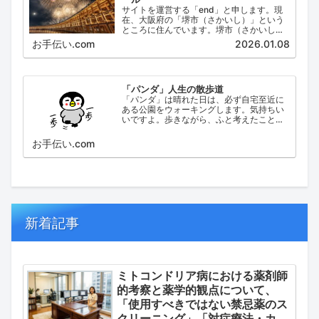
サイトを運営する「end」と申します。現
在、大阪府の「堺市（さかいし）」という
ところに住んでいます。堺市（さかいし）
は、大阪府の泉北地域にある政令指定都市
お手伝い.com
2026.01.08
で、府内では大阪市に次いで人口が多い都
市です。
「パンダ」人生の散歩道
「パンダ」は晴れた日は、必ず自宅至近に
ある公園をウォーキングします。気持ちい
いですよ。歩きながら、ふと考えたこと。
日々の出来事などを思い起こし、ブログに
してみました。
お手伝い.com
新着記事
ミトコンドリア病における薬剤師
的考察と薬学的観点について、
「使用すべきではない禁忌薬のス
クリーニング」「対症療法・カク