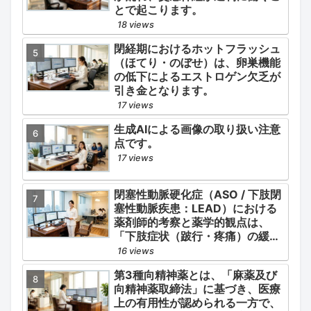
とで起こります。
18 views
閉経期におけるホットフラッシュ
（ほてり・のぼせ）は、卵巣機能
の低下によるエストロゲン欠乏が
引き金となります。
17 views
生成AIによる画像の取り扱い注意
点です。
17 views
閉塞性動脈硬化症（ASO / 下肢閉
塞性動脈疾患：LEAD）における
薬剤師的考察と薬学的観点は、
「下肢症状（跛行・疼痛）の緩
和」と「全身性動脈硬化による脳
16 views
心血管イベント（脳梗塞・心筋梗
第3種向精神薬とは、「麻薬及び
塞）の二次予防」の2軸を同時に
向精神薬取締法」に基づき、医療
管理することにあります。
上の有用性が認められる一方で、