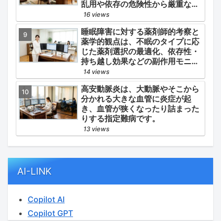
乱用や依存の危険性から厳重な管
理・規制が必要とされる薬物のう
16 views
ち、第1種・第2種よりも比較的リ
睡眠障害に対する薬剤師的考察と
スクが低いと判断されて指定され
薬学的観点は、不眠のタイプに応
ている医薬品の分類です。
じた薬剤選択の最適化、依存性・
持ち越し効果などの副作用モニタ
リング、そして生活習慣（睡眠衛
14 views
生）の改善支援にあります。
高安動脈炎は、大動脈やそこから
分かれる大きな血管に炎症が起
き、血管が狭くなったり詰まった
りする指定難病です。
13 views
AI-LINK
Copilot AI
Copilot GPT