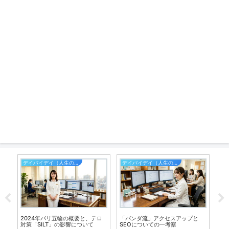
デイバイデイ（人生の散歩道）
デイバイデイ（人生の散歩道）
ダ
ジ」
2024年パリ五輪の概要と、テロ
「パンダ流」アクセスアップと
ラ
対策「SILT」の影響について
SEOについての一考察
ら