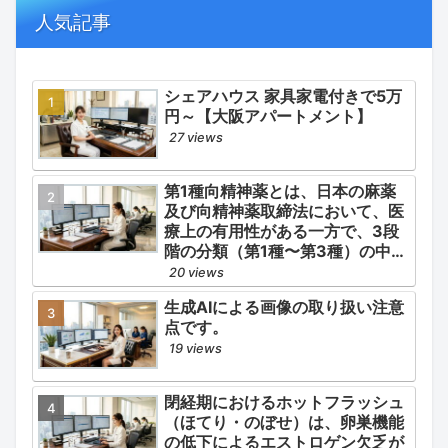
併発症の予防的コントロール」の
人気記事
3点が最も重要な薬学的ケアの軸
となります。
シェアハウス 家具家電付きで5万
円～【大阪アパートメント】
27 views
第1種向精神薬とは、日本の麻薬
及び向精神薬取締法において、医
療上の有用性がある一方で、3段
階の分類（第1種〜第3種）の中で
最も医療用としての濫用の危険性
20 views
が高く、有害作用が強いとされる
生成AIによる画像の取り扱い注意
医薬品です。
点です。
19 views
閉経期におけるホットフラッシュ
（ほてり・のぼせ）は、卵巣機能
の低下によるエストロゲン欠乏が