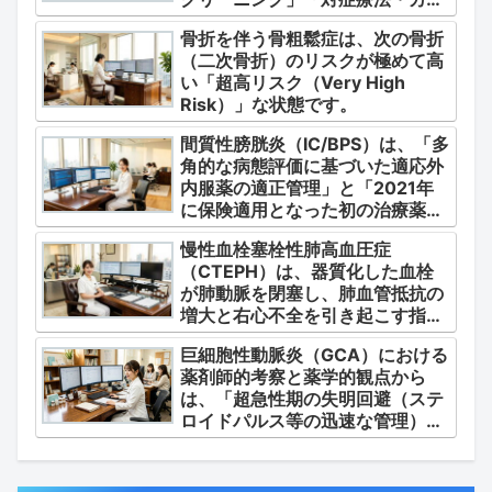
テル療法の適正使用」「画期的な
骨折を伴う骨粗鬆症は、次の骨折
新薬・DDSの動向」の3つの軸か
（二次骨折）のリスクが極めて高
ら整理します。
い「超高リスク（Very High
Risk）」な状態です。
間質性膀胱炎（IC/BPS）は、「多
角的な病態評価に基づいた適応外
内服薬の適正管理」と「2021年
に保険適用となった初の治療薬で
あるジメチルスルホキシド
慢性血栓塞栓性肺高血圧症
（DMSO）の安全かつ確実な調
（CTEPH）は、器質化した血栓
剤・運用」に集約されます。
が肺動脈を閉塞し、肺血管抵抗の
増大と右心不全を引き起こす指定
難病（第4群肺高血圧症）です。
巨細胞性動脈炎（GCA）における
薬剤師的考察と薬学的観点から
は、「超急性期の失明回避（ステ
ロイドパルス等の迅速な管理）」
「再燃防止とステロイドの最小化
（トシリズマブやウパダシチニブ
の適正使用）」「長期ステロイド