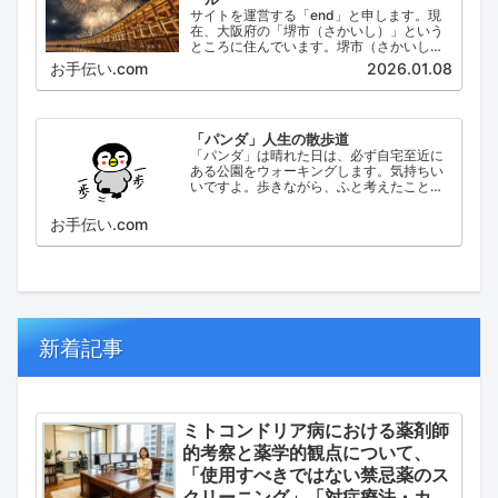
サイトを運営する「end」と申します。現
在、大阪府の「堺市（さかいし）」という
ところに住んでいます。堺市（さかいし）
は、大阪府の泉北地域にある政令指定都市
お手伝い.com
2026.01.08
で、府内では大阪市に次いで人口が多い都
市です。
「パンダ」人生の散歩道
「パンダ」は晴れた日は、必ず自宅至近に
ある公園をウォーキングします。気持ちい
いですよ。歩きながら、ふと考えたこと。
日々の出来事などを思い起こし、ブログに
してみました。
お手伝い.com
新着記事
ミトコンドリア病における薬剤師
的考察と薬学的観点について、
「使用すべきではない禁忌薬のス
クリーニング」「対症療法・カク