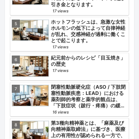
引き金となります。
17 views
ホットフラッシュは、急激な女性
ホルモンの低下によって自律神経
が乱れ、交感神経が過剰に働くこ
とで起こります。
17 views
紀元前からのレシピ「目玉焼き」
の歴史
17 views
閉塞性動脈硬化症（ASO / 下肢閉
塞性動脈疾患：LEAD）における
薬剤師的考察と薬学的観点は、
「下肢症状（跛行・疼痛）の緩
和」と「全身性動脈硬化による脳
16 views
心血管イベント（脳梗塞・心筋梗
第3種向精神薬とは、「麻薬及び
塞）の二次予防」の2軸を同時に
向精神薬取締法」に基づき、医療
管理することにあります。
上の有用性が認められる一方で、