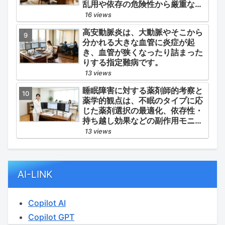
乱用や依存の危険性から厳重な管
理・規制が必要とされる薬物のう
16 views
ち、第1種・第2種よりも比較的リ
高安動脈炎は、大動脈やそこから
スクが低いと判断されて指定され
分かれる大きな血管に炎症が起
ている医薬品の分類です。
き、血管が狭くなったり詰まった
りする指定難病です。
13 views
睡眠障害に対する薬剤師的考察と
薬学的観点は、不眠のタイプに応
じた薬剤選択の最適化、依存性・
持ち越し効果などの副作用モニタ
リング、そして生活習慣（睡眠衛
13 views
生）の改善支援にあります。
AI-LINK
Copilot AI
Copilot GPT