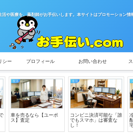
生活や医療を、薬剤師がお手伝いします。本サイトはプロモーション情
リシー
プロフィール
お問い合わせ
ス
生活
冷凍惣菜の宅配
コンビニ決済可能な「誰
冷凍惣菜をご自宅まで宅
でもスマホ」は審査な
配便でお届け【ワタミの
し！
宅食ダイレクト】