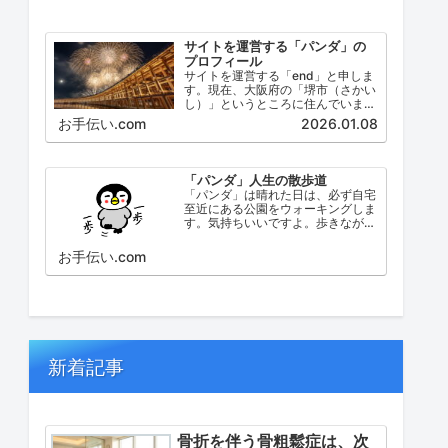
サイトを運営する「パンダ」の
プロフィール
サイトを運営する「end」と申しま
す。現在、大阪府の「堺市（さかい
し）」というところに住んでいま
す。堺市（さかいし）は、大阪府の
お手伝い.com
2026.01.08
泉北地域にある政令指定都市で、府
内では大阪市に次いで人口が多い都
市です。
「パンダ」人生の散歩道
「パンダ」は晴れた日は、必ず自宅
至近にある公園をウォーキングしま
す。気持ちいいですよ。歩きなが
ら、ふと考えたこと。日々の出来事
などを思い起こし、ブログにしてみ
お手伝い.com
ました。
新着記事
骨折を伴う骨粗鬆症は、次