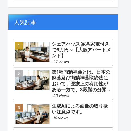
定難病です。
発症の予防的コントロー
ル」の3点が最も重要な薬学
的ケアの軸となります。
人気記事
シェアハウス 家具家電付き
で5万円～【大阪アパートメ
ント】
27 views
第1種向精神薬とは、日本の
麻薬及び向精神薬取締法に
おいて、医療上の有用性が
ある一方で、3段階の分類
（第1種〜第3種）の中で最
20 views
も医療用としての濫用の危
生成AIによる画像の取り扱
険性が高く、有害作用が強
い注意点です。
いとされる医薬品です。
19 views