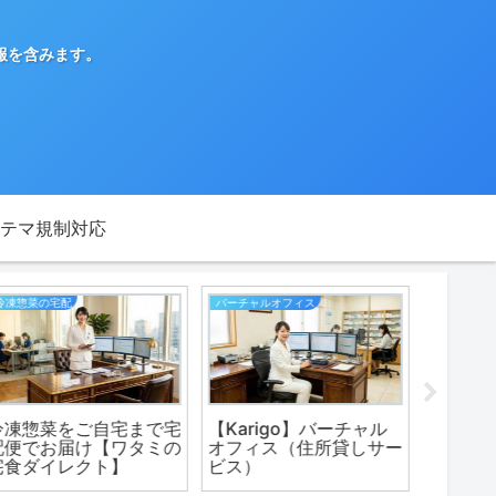
報を含みます。
テマ規制対応
バーチャルオフィス
生活
FX
【Karigo】バーチャル
着物買取【出張買取で即
松井証
オフィス（住所貸しサー
現金化！日本全国無料で
ービス
ビス）
出張査定】まずは相談！
ット証