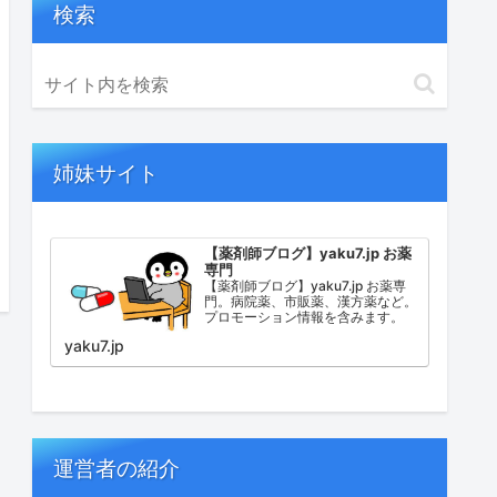
検索
姉妹サイト
【薬剤師ブログ】yaku7.jp お薬
専門
【薬剤師ブログ】yaku7.jp お薬専
門。病院薬、市販薬、漢方薬など。
プロモーション情報を含みます。
yaku7.jp
運営者の紹介