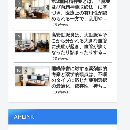
第3種向精神薬とは、「麻薬
よる脳心血管イベント（脳
及び向精神薬取締法」に基
梗塞・心筋梗塞）の二次予
づき、医療上の有用性が認
防」の2軸を同時に管理する
められる一方で、乱用や依
ことにあります。
存の危険性から厳重な管
16 views
理・規制が必要とされる薬
高安動脈炎は、大動脈やそ
物のうち、第1種・第2種よ
こから分かれる大きな血管
りも比較的リスクが低いと
に炎症が起き、血管が狭く
判断されて指定されている
なったり詰まったりする指
医薬品の分類です。
定難病です。
13 views
睡眠障害に対する薬剤師的
考察と薬学的観点は、不眠
のタイプに応じた薬剤選択
の最適化、依存性・持ち越
し効果などの副作用モニタ
13 views
リング、そして生活習慣
（睡眠衛生）の改善支援に
あります。
AI-LINK