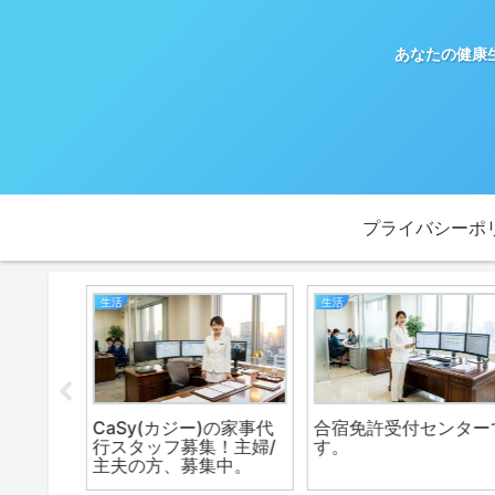
あなたの健康
プライバシーポ
生活
生活
の家事代
合宿免許受付センターで
車を売るなら【ユーポ
！主婦/
す。
ス】査定
中。