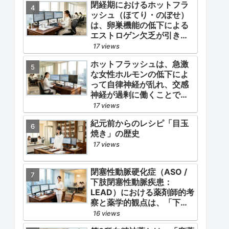
閉経期におけるホットフラ
ッシュ（ほてり・のぼせ）
は、卵巣機能の低下による
エストロゲン欠乏が引き金
となります。
17 views
ホットフラッシュは、急激
な女性ホルモンの低下によ
って自律神経が乱れ、交感
神経が過剰に働くことで起
こります。
17 views
紀元前からのレシピ「目玉
焼き」の歴史
17 views
閉塞性動脈硬化症（ASO /
下肢閉塞性動脈疾患：
LEAD）における薬剤師的考
察と薬学的観点は、「下肢
症状（跛行・疼痛）の緩
16 views
和」と「全身性動脈硬化に