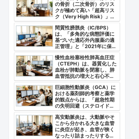
の骨折（二次骨折）のリス
クが極めて高い「超高リス
ク（Very High Risk）」な
状態です。
間質性膀胱炎（IC/BPS）
は、「多角的な病態評価に
基づいた適応外内服薬の適
正管理」と「2021年に保険
適用となった初の治療薬で
慢性血栓塞栓性肺高血圧症
あるジメチルスルホキシド
（CTEPH）は、器質化した
（DMSO）の安全かつ確実
血栓が肺動脈を閉塞し、肺
な調剤・運用」に集約され
血管抵抗の増大と右心不全
ます。
を引き起こす指定難病（第4
巨細胞性動脈炎（GCA）に
群肺高血圧症）です。
おける薬剤師的考察と薬学
的観点からは、「超急性期
の失明回避（ステロイドパ
ルス等の迅速な管理）」
高安動脈炎は、大動脈やそ
「再燃防止とステロイドの
こから分かれる大きな血管
最小化（トシリズマブやウ
に炎症が起き、血管が狭く
パダシチニブの適正使
なったり詰まったりする指
用）」「長期ステロイド併