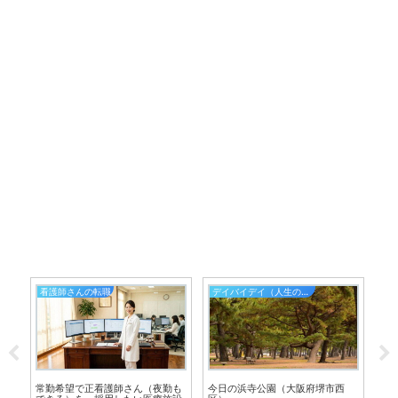
看護師さんの転職
デイバイデイ（人生の散歩道）
常勤希望で正看護師さん（夜勤も
今日の浜寺公園（大阪府堺市西
職