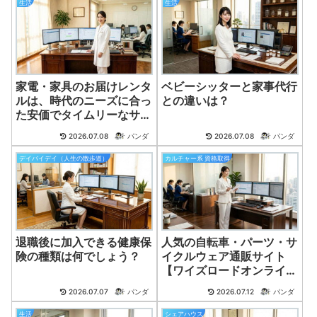
生活
生活
家電・家具のお届けレンタ
ベビーシッターと家事代行
ルは、時代のニーズに合っ
との違いは？
た安価でタイムリーなサー
ビス。
2026.07.08
パンダ
2026.07.08
パンダ
デイバイデイ（人生の散歩道）
カルチャー系 資格取得
退職後に加入できる健康保
人気の自転車・パーツ・サ
険の種類は何でしょう？
イクルウェア通販サイト
【ワイズロードオンライ
ン】
2026.07.07
パンダ
2026.07.12
パンダ
生活
シェアハウス