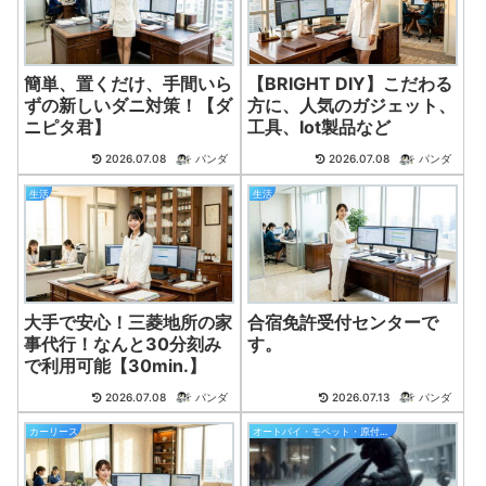
簡単、置くだけ、手間いら
【BRIGHT DIY】こだわる
ずの新しいダニ対策！【ダ
方に、人気のガジェット、
ニピタ君】
工具、Iot製品など
2026.07.08
パンダ
2026.07.08
パンダ
生活
生活
大手で安心！三菱地所の家
合宿免許受付センターで
事代行！なんと30分刻み
す。
で利用可能【30min.】
2026.07.08
パンダ
2026.07.13
パンダ
カーリース
オートバイ・モペット・原付バイク