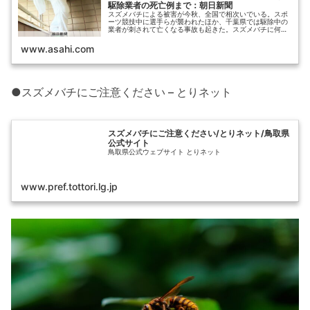
駆除業者の死亡例まで：朝日新聞
スズメバチによる被害が今秋、全国で相次いでいる。スポ
ーツ競技中に選手らが襲われたほか、千葉県では駆除中の
業者が刺されて亡くなる事故も起きた。スズメバチに何が
起きているのか、専門家に聞いてみた。 「ハ…
www.asahi.com
●スズメバチにご注意ください – とりネット
スズメバチにご注意ください/とりネット/鳥取県
公式サイト
鳥取県公式ウェブサイト とりネット
www.pref.tottori.lg.jp