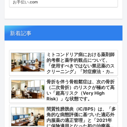
お手伝い.com
新着記事
ミトコンドリア病における薬剤師
的考察と薬学的観点について、
「使用すべきではない禁忌薬のス
クリーニング」「対症療法・カク
テル療法の適正使用」「画期的な
骨折を伴う骨粗鬆症は、次の骨折
新薬・DDSの動向」の3つの軸か
（二次骨折）のリスクが極めて高
ら整理します。
い「超高リスク（Very High
Risk）」な状態です。
間質性膀胱炎（IC/BPS）は、「多
角的な病態評価に基づいた適応外
内服薬の適正管理」と「2021年
に保険適用となった初の治療薬で