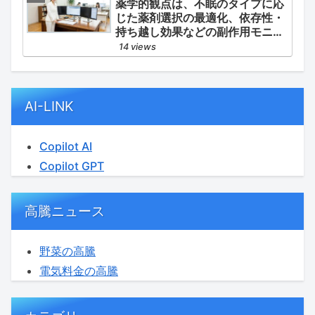
薬学的観点は、不眠のタイプに応
ている医薬品の分類です。
じた薬剤選択の最適化、依存性・
持ち越し効果などの副作用モニタ
リング、そして生活習慣（睡眠衛
14 views
生）の改善支援にあります。
AI-LINK
Copilot AI
Copilot GPT
高騰ニュース
野菜の高騰
電気料金の高騰