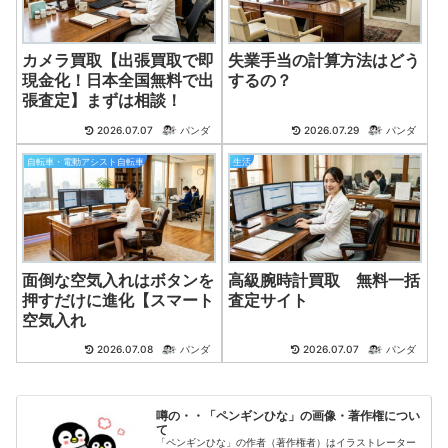
カメラ買取【出張買取で即
失業手当の計算方法はどう
現金化！日本全国無料で出
するの？
張査定】まずは相談！
2026.07.07
パンダ
2026.07.29
パンダ
自転車・電動アシスト自転車
生活
面倒な空気入れはボタンを
高級腕時計買取 無料一括
押すだけに進化【スマート
査定サイト
空気入れ
2026.07.08
パンダ
2026.07.07
パンダ
噂の・・「ペンギンひな」の画像・著作権につい
て
「ペンギンひな」の作者（著作権者）はイラストレーター