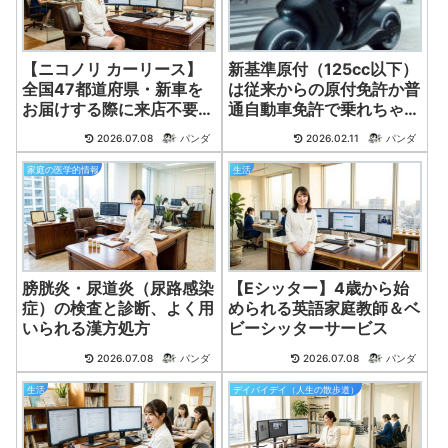
【ニコノリ カーリース】
新基準原付（125cc以下）
全国47都道府県・新車を
は従来からの原付免許か普
お届けする際に来店不要プ
通自動車免許で乗れちゃ
ラン。
う！
2026.07.08
パンダ
2026.02.11
パンダ
家庭の医学的情報
生活
膀胱炎・尿道炎（尿路感染
【Eシッター】4歳から始
症）の検査と診断、よく用
められる英語家庭教師＆ベ
いられる漢方処方
ビーシッターサービス
2026.07.08
パンダ
2026.07.08
パンダ
生活
デイバイデイ（人生の散歩道）