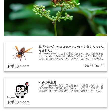
私「パンダ」がスズメバチの怖さを身をもって知
らされた。
蜂（ハチ）の一刺しとよく言われますが、決して侮れませ
ん。「end」も過去は顔と首の２箇所をいきなり刺されま
して、病院の世話になったことがありました。汗 愛犬との
散歩道の途中のアクシデント。。特にスズメバチは怖いこ
とを身をもって知らされたものです。
2026.06.28
お手伝い.com
ハチの巣駆除
スズメバチの巣を自宅（又は敷地内）で発見した時は、プ
ロの専門業者に依頼してください。「パンダ」が過去、東
京都の行政（役所や保健所）に何度か連絡をしましたが、
巣駆除についての直接的なアクションはとらない模様で
す。公益社団法人 東京都ペストコントロール協会で、詳
細を聞いて欲しいとアドバイスされました。
お手伝い.com