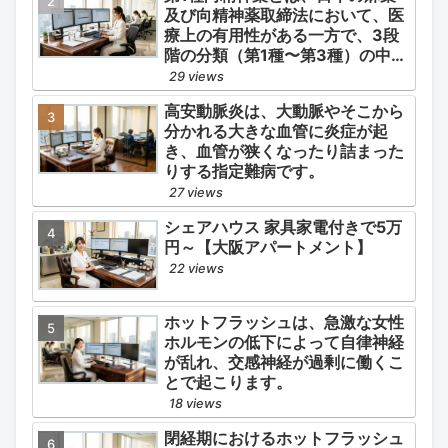
及び向精神薬取締法において、医
療上の有用性がある一方で、3段
階の分類（第1種〜第3種）の中で
最も医療用としての濫用の危険性
29 views
が高く、有害作用が強いとされる
高安動脈炎は、大動脈やそこから
医薬品です。
分かれる大きな血管に炎症が起
き、血管が狭くなったり詰まった
りする指定難病です。
27 views
シェアハウス 家具家電付きで5万
円～【大阪アパートメント】
22 views
ホットフラッシュは、急激な女性
ホルモンの低下によって自律神経
が乱れ、交感神経が過剰に働くこ
とで起こります。
18 views
閉経期におけるホットフラッシュ