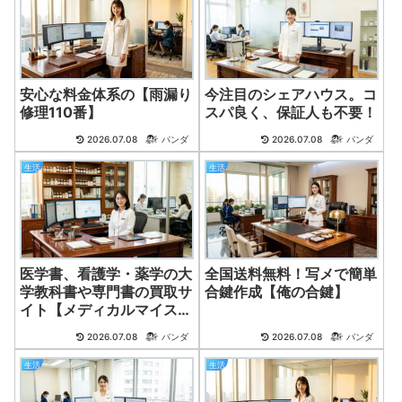
安心な料金体系の【雨漏り
今注目のシェアハウス。コ
修理110番】
スパ良く、保証人も不要！
2026.07.08
パンダ
2026.07.08
パンダ
生活
生活
医学書、看護学・薬学の大
全国送料無料！写メで簡単
学教科書や専門書の買取サ
合鍵作成【俺の合鍵】
イト【メディカルマイスタ
ー】
2026.07.08
パンダ
2026.07.08
パンダ
生活
生活