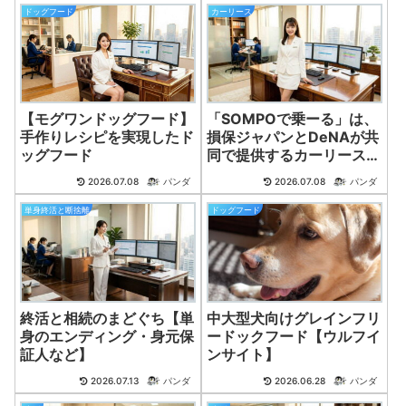
ドッグフード
カーリース
【モグワンドッグフード】
「SOMPOで乗ーる」は、
手作りレシピを実現したド
損保ジャパンとDeNAが共
ッグフード
同で提供するカーリースサ
ービスです。
2026.07.08
パンダ
2026.07.08
パンダ
単身終活と断捨離
ドッグフード
終活と相続のまどぐち【単
中大型犬向けグレインフリ
身のエンディング・身元保
ードックフード【ウルフイ
証人など】
ンサイト】
2026.07.13
パンダ
2026.06.28
パンダ