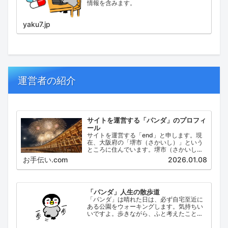
情報を含みます。
yaku7.jp
運営者の紹介
サイトを運営する「パンダ」のプロフィ
ール
サイトを運営する「end」と申します。現
在、大阪府の「堺市（さかいし）」という
ところに住んでいます。堺市（さかいし）
は、大阪府の泉北地域にある政令指定都市
お手伝い.com
2026.01.08
で、府内では大阪市に次いで人口が多い都
市です。
「パンダ」人生の散歩道
「パンダ」は晴れた日は、必ず自宅至近に
ある公園をウォーキングします。気持ちい
いですよ。歩きながら、ふと考えたこと。
日々の出来事などを思い起こし、ブログに
してみました。