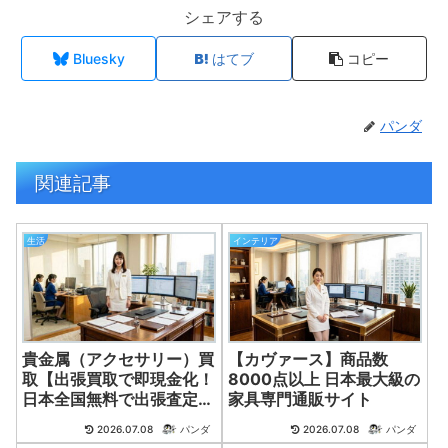
シェアする
Bluesky
はてブ
コピー
パンダ
関連記事
生活
インテリア
貴金属（アクセサリー）買
【カヴァース】商品数
取【出張買取で即現金化！
8000点以上 日本最大級の
日本全国無料で出張査定】
家具専門通販サイト
まずは相談！
2026.07.08
パンダ
2026.07.08
パンダ