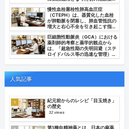
あるジメチルスルホキシド
慢性血栓塞栓性肺高血圧症
（DMSO）の安全かつ確実な調
（CTEPH）は、器質化した血栓
剤・運用」に集約されます。
が肺動脈を閉塞し、肺血管抵抗の
増大と右心不全を引き起こす指定
難病（第4群肺高血圧症）です。
巨細胞性動脈炎（GCA）における
薬剤師的考察と薬学的観点から
は、「超急性期の失明回避（ステ
ロイドパルス等の迅速な管理）」
「再燃防止とステロイドの最小化
（トシリズマブやウパダシチニブ
の適正使用）」「長期ステロイド
併発症の予防的コントロール」の
人気記事
3点が最も重要な薬学的ケアの軸
となります。
紀元前からのレシピ「目玉焼き」
の歴史
32 views
第1種向精神薬とは、日本の麻薬