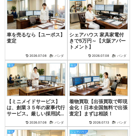
車を売るなら【ユーポス】
シェアハウス 家具家電付
査定
きで5万円～【大阪アパー
トメント】
2026.07.08
パンダ
2026.07.08
パンダ
生活
生活
【ミニメイドサービス】
着物買取【出張買取で即現
は、創業３５年の家事代行
金化！日本全国無料で出張
サービス。厳しい採用試験
査定】まずは相談！
に合格したスペシャリス
2026.07.08
パンダ
2026.07.13
パンダ
ト。
生活
シェアハウス