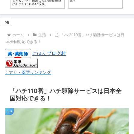
できる）を、採用したい医療施設
区）
や
があまりにも多い現実。
PR
ホーム
生活
「ハチ110番」ハチ駆除サービスは日
本全国対応できる！
にほんブログ村
くすり・薬学ランキング
「ハチ110番」ハチ駆除サービスは日本全
国対応できる！
生活