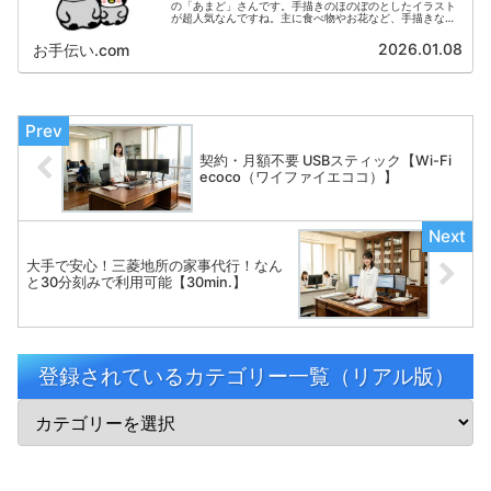
の「あまど」さんです。手描きのほのぼのとしたイラスト
が超人気なんですね。主に食べ物やお花など、手描きなら
ではの 味のあるイラストを投稿されています。以下のサ
イトにおいて、多くのファンの方がダウンロードされてい
2026.01.08
お手伝い.com
ます。
契約・月額不要 USBスティック【Wi-Fi
ecoco（ワイファイエココ）】
大手で安心！三菱地所の家事代行！なん
と30分刻みで利用可能【30min.】
登録されているカテゴリー一覧（リアル版）