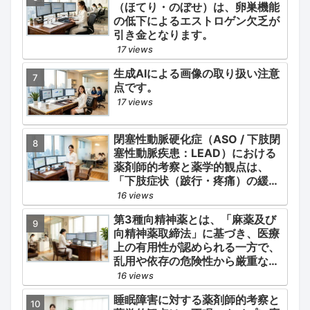
（ほてり・のぼせ）は、卵巣機能
の低下によるエストロゲン欠乏が
引き金となります。
17 views
生成AIによる画像の取り扱い注意
点です。
17 views
閉塞性動脈硬化症（ASO / 下肢閉
塞性動脈疾患：LEAD）における
薬剤師的考察と薬学的観点は、
「下肢症状（跛行・疼痛）の緩
和」と「全身性動脈硬化による脳
16 views
心血管イベント（脳梗塞・心筋梗
第3種向精神薬とは、「麻薬及び
塞）の二次予防」の2軸を同時に
向精神薬取締法」に基づき、医療
管理することにあります。
上の有用性が認められる一方で、
乱用や依存の危険性から厳重な管
理・規制が必要とされる薬物のう
16 views
ち、第1種・第2種よりも比較的リ
睡眠障害に対する薬剤師的考察と
スクが低いと判断されて指定され