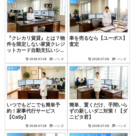
生活
生活
『クレカリ賃貸』とは？物
車を売るなら【ユーポス】
件を限定しない家賃クレジ
査定
ットカード自動支払いシス
テム。
2026.07.08
パンダ
2026.07.08
パンダ
家事代行
生活
いつでもどこでも簡単予
簡単、置くだけ、手間いら
約！家事代行サービス
ずの新しいダニ対策！【ダ
【CaSy】
ニピタ君】
2026.07.08
パンダ
2026.07.08
パンダ
カーリース
オートバイ・モペット・原付バイク