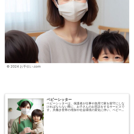
© 2024 お手伝い.com
ベビーシッター
ベビーシッターは、保護者が仕事や急用で家を留守にしな
ければならない際に、お子さんのお世話をするサービスで
す。共働き世帯の増加や社会環境の変化に伴い、ベビーシ
ッターのニーズは年々高まっています。ただし、日本には
ベビーシッターの国家資格は存在せず、民間資格のみが提
供されています。公益社団法人全国保育サービス協会が
「認定ベビーシッター」資格を付与する制度を行ってお
り、専門性を高めています。