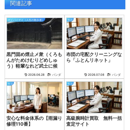
関連記事
デイバイデイ（人生の散歩道）
生活
黒門固め煙止メ衆（くろも
布団の宅配クリーニングな
んがためけむりどめしゅ
ら「ふとんリネット」
う）軽輩なれど武士に候
2026.06.28
パンダ
2026.07.08
パンダ
生活
生活
安心な料金体系の【雨漏り
高級腕時計買取 無料一括
修理110番】
査定サイト