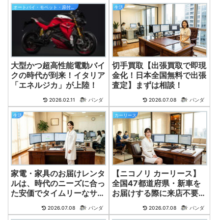
オートバイ・モペット・原付バイク
生活
大型かつ超高性能電動バイ
切手買取【出張買取で即現
クの時代が到来！イタリア
金化！日本全国無料で出張
「エネルジカ」が上陸！
査定】まずは相談！
2026.02.11
パンダ
2026.07.08
パンダ
生活
カーリース
家電・家具のお届けレンタ
【ニコノリ カーリース】
ルは、時代のニーズに合っ
全国47都道府県・新車を
た安価でタイムリーなサー
お届けする際に来店不要プ
ビス。
ラン。
2026.07.08
パンダ
2026.07.08
パンダ