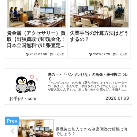
貴金属（アクセサリー）買
失業手当の計算方法はどう
取【出張買取で即現金化！
するの？
日本全国無料で出張査定】
まずは相談！
2026.07.08
パンダ
2026.07.29
パンダ
噂の・・「ペンギンひな」の画像・著作権につい
て
「ペンギンひな」の作者（著作権者）はイラストレーター
の「あまど」さんです。手描きのほのぼのとしたイラスト
が超人気なんですね。主に食べ物やお花など、手描きなら
ではの 味のあるイラストを投稿されています。以下のサ
イトにおいて、多くのファンの方がダウンロードされてい
2026.01.08
お手伝い.com
ます。
退職後に加入できる健康保険の種類は何
でしょう？