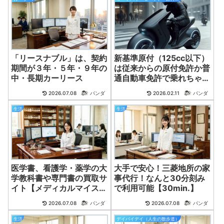
「リースナブル」は、契約
新基準原付（125cc以下）
期間が３年・５年・９年の
は従来からの原付免許か普
中・長期カーリース
通自動車免許で乗れちゃ
う！
2026.07.08
パンダ
2026.02.11
パンダ
生活
生活
医学書、看護学・薬学の大
大手で安心！三菱地所の家
学教科書や専門書の買取サ
事代行！なんと30分刻み
イト【メディカルマイスタ
で利用可能【30min.】
ー】
2026.07.08
パンダ
2026.07.08
パンダ
生活
デイバイデイ（人生の散歩道）