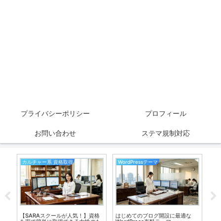
プライバシーポリシー
プロフィール
お問い合わせ
ステマ規制対応
カルチャー系 資格取得
WordPressテーマ
生
ハ
【SARAスクールが人気！】資格
はじめてのブログ開設に最適な
簡