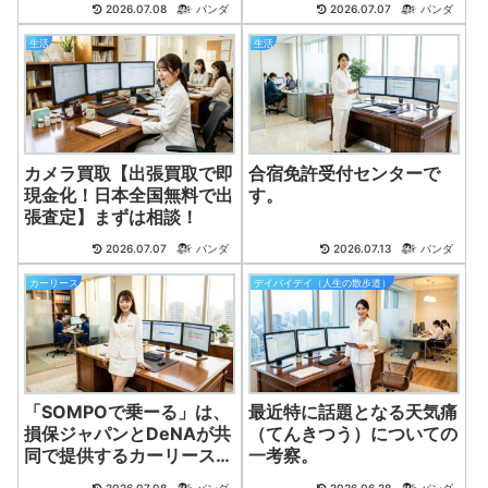
2026.07.08
パンダ
2026.07.07
パンダ
生活
生活
カメラ買取【出張買取で即
合宿免許受付センターで
現金化！日本全国無料で出
す。
張査定】まずは相談！
2026.07.07
パンダ
2026.07.13
パンダ
カーリース
デイバイデイ（人生の散歩道）
「SOMPOで乗ーる」は、
最近特に話題となる天気痛
損保ジャパンとDeNAが共
（てんきつう）についての
同で提供するカーリースサ
一考察。
ービスです。
2026.07.08
パンダ
2026.06.28
パンダ