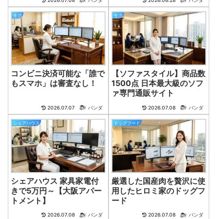
生活
生活
コンビニ決済可能な「誰で
【ソファスタイル】商品数
もスマホ」は審査なし！
1500点 日本最大級のソフ
ァ専門通販サイト
2026.07.07
パンダ
2026.07.08
パンダ
シェアハウス
ドッグフード
シェアハウス 家具家電付
厳選した国産肉を贅沢に使
きで5万円～【大阪アパー
用したヒロミ家のドッグフ
トメント】
ード
2026.07.08
パンダ
2026.07.08
パンダ