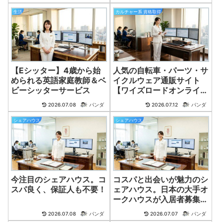
生活
カルチャー系 資格取得
【Eシッター】4歳から始
人気の自転車・パーツ・サ
められる英語家庭教師＆ベ
イクルウェア通販サイト
ビーシッターサービス
【ワイズロードオンライ
ン】
2026.07.08
パンダ
2026.07.12
パンダ
シェアハウス
シェアハウス
今注目のシェアハウス。コ
コスパと出会いが魅力のシ
スパ良く、保証人も不要！
ェアハウス。日本の大手オ
ークハウスが入居者募集
中！
2026.07.08
パンダ
2026.07.07
パンダ