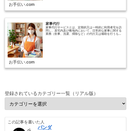
お手伝い.com
家事代行
家事代行サービスとは、定期的又は一時的に利用者宅を訪
問し、居宅内及び敷地内において、日常的な家事に関する
業務（炊事、洗濯、掃除など）の代行又は補助を行うもの
です。家事代行は、共働き世帯や高齢者世帯などの増加や
核家族化の進行、生活スタイルの変化などを受け、少しず
つに利用が広がっています。
お手伝い.com
登録されているカテゴリー一覧（リアル版）
この記事を書いた人
パンダ