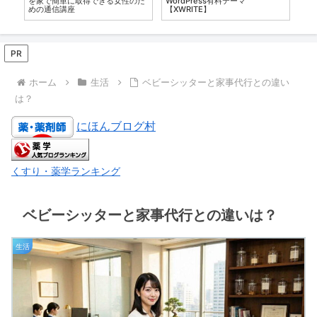
が
を家で簡単に取得できる女性のた
WordPress有料テーマ
し
めの通信講座
【XWRITE】
PR
ホーム
生活
ベビーシッターと家事代行との違い
は？
にほんブログ村
くすり・薬学ランキング
ベビーシッターと家事代行との違いは？
生活