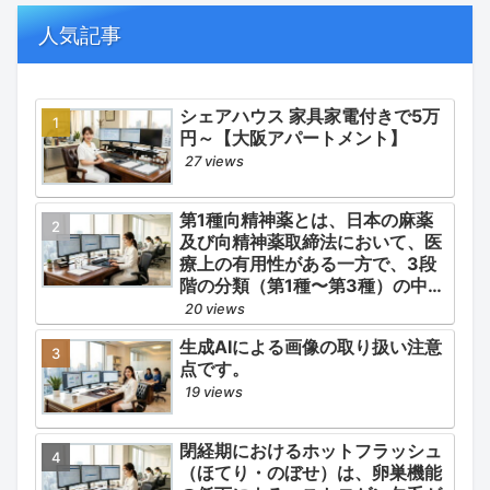
の適正使用）」「長期ステロイド
併発症の予防的コントロール」の
人気記事
3点が最も重要な薬学的ケアの軸
となります。
シェアハウス 家具家電付きで5万
円～【大阪アパートメント】
27 views
第1種向精神薬とは、日本の麻薬
及び向精神薬取締法において、医
療上の有用性がある一方で、3段
階の分類（第1種〜第3種）の中で
最も医療用としての濫用の危険性
20 views
が高く、有害作用が強いとされる
生成AIによる画像の取り扱い注意
医薬品です。
点です。
19 views
閉経期におけるホットフラッシュ
（ほてり・のぼせ）は、卵巣機能