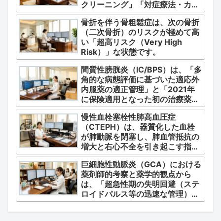
クリーニング」「対症療法・カク
テル療法の適正使用」「画期的な
骨折を伴う骨粗鬆症は、次の骨折
新薬・DDSの動向」の3つの軸か
（二次骨折）のリスクが極めて高
ら整理します。
い「超高リスク（Very High
Risk）」な状態です。
間質性膀胱炎（IC/BPS）は、「多
角的な病態評価に基づいた適応外
内服薬の適正管理」と「2021年
に保険適用となった初の治療薬で
あるジメチルスルホキシド
慢性血栓塞栓性肺高血圧症
（DMSO）の安全かつ確実な調
（CTEPH）は、器質化した血栓
剤・運用」に集約されます。
が肺動脈を閉塞し、肺血管抵抗の
増大と右心不全を引き起こす指定
難病（第4群肺高血圧症）です。
巨細胞性動脈炎（GCA）における
薬剤師的考察と薬学的観点から
は、「超急性期の失明回避（ステ
ロイドパルス等の迅速な管理）」
「再燃防止とステロイドの最小化
（トシリズマブやウパダシチニブ