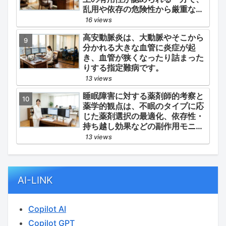
乱用や依存の危険性から厳重な管
理・規制が必要とされる薬物のう
16 views
ち、第1種・第2種よりも比較的リ
高安動脈炎は、大動脈やそこから
スクが低いと判断されて指定され
分かれる大きな血管に炎症が起
ている医薬品の分類です。
き、血管が狭くなったり詰まった
りする指定難病です。
13 views
睡眠障害に対する薬剤師的考察と
薬学的観点は、不眠のタイプに応
じた薬剤選択の最適化、依存性・
持ち越し効果などの副作用モニタ
リング、そして生活習慣（睡眠衛
13 views
生）の改善支援にあります。
AI-LINK
Copilot AI
Copilot GPT