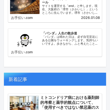
ール
サイトを運営する「end」と申します。現
在、大阪府の「堺市（さかいし）」という
ところに住んでいます。堺市（さかいし）
は、大阪府の泉北地域にある政令指定都市
お手伝い.com
2026.01.08
で、府内では大阪市に次いで人口が多い都
市です。
「パンダ」人生の散歩道
「パンダ」は晴れた日は、必ず自宅至近に
ある公園をウォーキングします。気持ちい
いですよ。歩きながら、ふと考えたこと。
日々の出来事などを思い起こし、ブログに
してみました。
お手伝い.com
新着記事
ミトコンドリア病における薬剤師
的考察と薬学的観点について、
「使用すべきではない禁忌薬のス