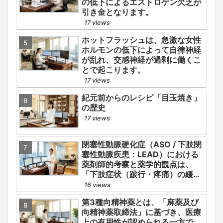
の低下によるエストロゲン欠乏が
引き金となります。
17 views
ホットフラッシュは、急激な女性
ホルモンの低下によって自律神経
が乱れ、交感神経が過剰に働くこ
とで起こります。
17 views
紀元前からのレシピ「目玉焼き」
の歴史
17 views
閉塞性動脈硬化症（ASO / 下肢閉
塞性動脈疾患：LEAD）における
薬剤師的考察と薬学的観点は、
「下肢症状（跛行・疼痛）の緩
和」と「全身性動脈硬化による脳
16 views
心血管イベント（脳梗塞・心筋梗
第3種向精神薬とは、「麻薬及び
塞）の二次予防」の2軸を同時に
向精神薬取締法」に基づき、医療
管理することにあります。
上の有用性が認められる一方で、