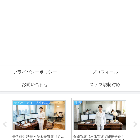
プライバシーポリシー
プロフィール
お問い合わせ
ステマ規制対応
デイバイデイ（人生の散歩道）
生活
食
科
最近特に話題となる天気痛（てん
食器買取【出張買取で即現金化！
Ｏ