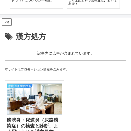
ィ
きつう）についての一考察。
日本全国無料で出張査定】まずは
【
相談！
PR
漢方処方
記事内に広告が含まれています。
本サイトはプロモーション情報を含みます。
家庭の医学的情報
膀胱炎・尿道炎（尿路感
染症）の検査と診断、よ