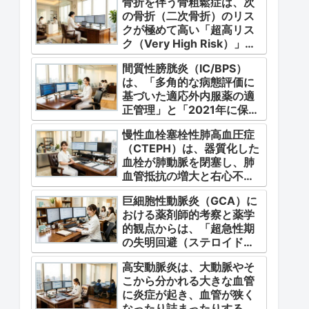
骨折を伴う骨粗鬆症は、次
の骨折（二次骨折）のリス
クが極めて高い「超高リス
ク（Very High Risk）」な
状態です。
間質性膀胱炎（IC/BPS）
は、「多角的な病態評価に
基づいた適応外内服薬の適
正管理」と「2021年に保険
適用となった初の治療薬で
慢性血栓塞栓性肺高血圧症
あるジメチルスルホキシド
（CTEPH）は、器質化した
（DMSO）の安全かつ確実
血栓が肺動脈を閉塞し、肺
な調剤・運用」に集約され
血管抵抗の増大と右心不全
ます。
を引き起こす指定難病（第4
巨細胞性動脈炎（GCA）に
群肺高血圧症）です。
おける薬剤師的考察と薬学
的観点からは、「超急性期
の失明回避（ステロイドパ
ルス等の迅速な管理）」
高安動脈炎は、大動脈やそ
「再燃防止とステロイドの
こから分かれる大きな血管
最小化（トシリズマブやウ
に炎症が起き、血管が狭く
パダシチニブの適正使
なったり詰まったりする指