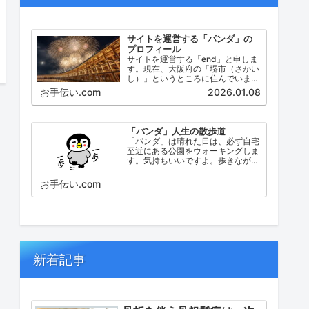
サイトを運営する「パンダ」の
プロフィール
サイトを運営する「end」と申しま
す。現在、大阪府の「堺市（さかい
し）」というところに住んでいま
す。堺市（さかいし）は、大阪府の
お手伝い.com
2026.01.08
泉北地域にある政令指定都市で、府
内では大阪市に次いで人口が多い都
市です。
「パンダ」人生の散歩道
「パンダ」は晴れた日は、必ず自宅
至近にある公園をウォーキングしま
す。気持ちいいですよ。歩きなが
ら、ふと考えたこと。日々の出来事
などを思い起こし、ブログにしてみ
お手伝い.com
ました。
新着記事