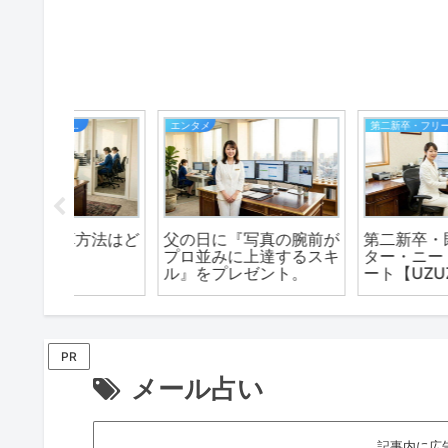
第二新卒・フリーターさんの就職
デイバイデイ（人生の散歩道）
の腕前が
第二新卒・既卒・フリー
岸和田だんじり祭の全
するスキ
ター・ニートの就職サポ
区へ拡散中！
ト。
ート【UZUZ】
PR
メール占い
記事内に広