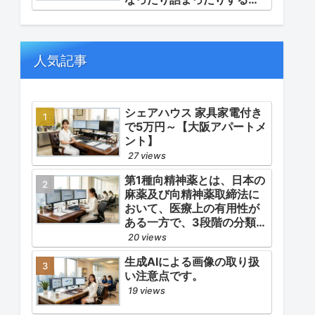
用）」「長期ステロイド併
定難病です。
発症の予防的コントロー
ル」の3点が最も重要な薬学
的ケアの軸となります。
人気記事
シェアハウス 家具家電付き
で5万円～【大阪アパートメ
ント】
27 views
第1種向精神薬とは、日本の
麻薬及び向精神薬取締法に
おいて、医療上の有用性が
ある一方で、3段階の分類
（第1種〜第3種）の中で最
20 views
も医療用としての濫用の危
生成AIによる画像の取り扱
険性が高く、有害作用が強
い注意点です。
いとされる医薬品です。
19 views