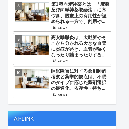
第3種向精神薬とは、「麻薬
よる脳心血管イベント（脳
及び向精神薬取締法」に基
梗塞・心筋梗塞）の二次予
づき、医療上の有用性が認
防」の2軸を同時に管理する
められる一方で、乱用や依
ことにあります。
存の危険性から厳重な管
16 views
理・規制が必要とされる薬
高安動脈炎は、大動脈やそ
物のうち、第1種・第2種よ
こから分かれる大きな血管
りも比較的リスクが低いと
に炎症が起き、血管が狭く
判断されて指定されている
なったり詰まったりする指
医薬品の分類です。
定難病です。
13 views
睡眠障害に対する薬剤師的
考察と薬学的観点は、不眠
のタイプに応じた薬剤選択
の最適化、依存性・持ち越
し効果などの副作用モニタ
13 views
リング、そして生活習慣
（睡眠衛生）の改善支援に
あります。
AI-LINK