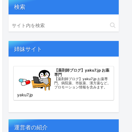
検索
姉妹サイト
【薬剤師ブログ】yaku7.jp お薬
専門
【薬剤師ブログ】yaku7.jp お薬専
門。病院薬、市販薬、漢方薬など。
プロモーション情報を含みます。
yaku7.jp
運営者の紹介