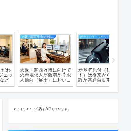
オートバイ・モペット・原付バイク
生成AI
カーリース
新基準原付（125cc以
「パンダ」がImage
【ニコノ
下）は従来からの原付免
Creatorに挑戦したAI画
ス】全国
許か普通自動車免許で乗
像生成の作品です
新車を
れちゃう！
店不要
アフィリエイト広告を利用しています。