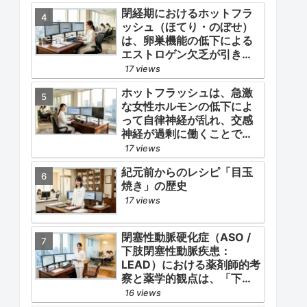
閉経期におけるホットフラ
ッシュ（ほてり・のぼせ）
は、卵巣機能の低下による
エストロゲン欠乏が引き金
となります。
17 views
ホットフラッシュは、急激
な女性ホルモンの低下によ
って自律神経が乱れ、交感
神経が過剰に働くことで起
こります。
17 views
紀元前からのレシピ「目玉
焼き」の歴史
17 views
閉塞性動脈硬化症（ASO /
下肢閉塞性動脈疾患：
LEAD）における薬剤師的考
察と薬学的観点は、「下肢
症状（跛行・疼痛）の緩
16 views
和」と「全身性動脈硬化に