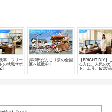
生活
大阪・関西万博の特集記事
国
【BRIGHT DIY】こだわ
大阪・関西万博に向けて
る方に、人気のガジェッ
の新規求人が激増か？求
ト、工具、Iot製品など
人動向（雇用）におい
て、本年２０２５年１月
に入り、開催に向けた求
人が予想通り急増してい
る。
告が含まれています。