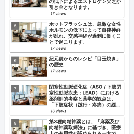
の低下によるエストロゲン欠乏が
引き金となります。
17 views
ホットフラッシュは、急激な女性
ホルモンの低下によって自律神経
が乱れ、交感神経が過剰に働くこ
とで起こります。
17 views
紀元前からのレシピ「目玉焼き」
の歴史
17 views
閉塞性動脈硬化症（ASO / 下肢閉
塞性動脈疾患：LEAD）における
薬剤師的考察と薬学的観点は、
「下肢症状（跛行・疼痛）の緩
和」と「全身性動脈硬化による脳
16 views
心血管イベント（脳梗塞・心筋梗
第3種向精神薬とは、「麻薬及び
塞）の二次予防」の2軸を同時に
向精神薬取締法」に基づき、医療
管理することにあります。
上の有用性が認められる一方で、