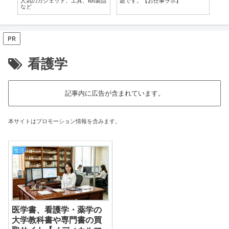
自
人気のガジェット、工具、Iot製品
題です。【お仕事ラボ】
３
など
リ
PR
看護学
記事内に広告が含まれています。
本サイトはプロモーション情報を含みます。
生活
医学書、看護学・薬学の
大学教科書や専門書の買