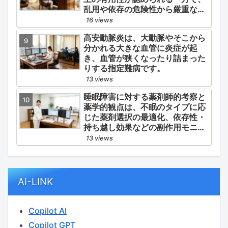
乱用や依存の危険性から厳重な管
理・規制が必要とされる薬物のう
16 views
ち、第1種・第2種よりも比較的リ
高安動脈炎は、大動脈やそこから
スクが低いと判断されて指定され
分かれる大きな血管に炎症が起
ている医薬品の分類です。
き、血管が狭くなったり詰まった
りする指定難病です。
13 views
睡眠障害に対する薬剤師的考察と
薬学的観点は、不眠のタイプに応
じた薬剤選択の最適化、依存性・
持ち越し効果などの副作用モニタ
リング、そして生活習慣（睡眠衛
13 views
生）の改善支援にあります。
AI-LINK
Copilot AI
Copilot GPT