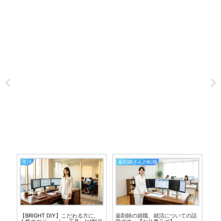
生活
薬剤師さんの転職
カ
限
【BRIGHT DIY】こだわる方に、
薬剤師の就職、就活についての話
「