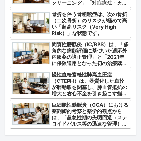
クリーニング」「対症療法・カク
テル療法の適正使用」「画期的な
骨折を伴う骨粗鬆症は、次の骨折
新薬・DDSの動向」の3つの軸か
（二次骨折）のリスクが極めて高
ら整理します。
い「超高リスク（Very High
Risk）」な状態です。
間質性膀胱炎（IC/BPS）は、「多
角的な病態評価に基づいた適応外
内服薬の適正管理」と「2021年
に保険適用となった初の治療薬で
あるジメチルスルホキシド
慢性血栓塞栓性肺高血圧症
（DMSO）の安全かつ確実な調
（CTEPH）は、器質化した血栓
剤・運用」に集約されます。
が肺動脈を閉塞し、肺血管抵抗の
増大と右心不全を引き起こす指定
難病（第4群肺高血圧症）です。
巨細胞性動脈炎（GCA）における
薬剤師的考察と薬学的観点から
は、「超急性期の失明回避（ステ
ロイドパルス等の迅速な管理）」
「再燃防止とステロイドの最小化
（トシリズマブやウパダシチニブ