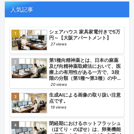
の適正使用）」「長期ステロイド
併発症の予防的コントロール」の
人気記事
3点が最も重要な薬学的ケアの軸
となります。
シェアハウス 家具家電付きで5万
円～【大阪アパートメント】
27 views
第1種向精神薬とは、日本の麻薬
及び向精神薬取締法において、医
療上の有用性がある一方で、3段
階の分類（第1種〜第3種）の中で
最も医療用としての濫用の危険性
20 views
が高く、有害作用が強いとされる
生成AIによる画像の取り扱い注意
医薬品です。
点です。
19 views
閉経期におけるホットフラッシュ
（ほてり・のぼせ）は、卵巣機能