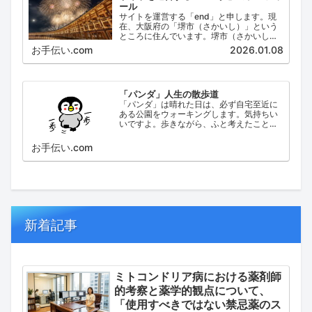
ール
サイトを運営する「end」と申します。現
在、大阪府の「堺市（さかいし）」という
ところに住んでいます。堺市（さかいし）
は、大阪府の泉北地域にある政令指定都市
お手伝い.com
2026.01.08
で、府内では大阪市に次いで人口が多い都
市です。
「パンダ」人生の散歩道
「パンダ」は晴れた日は、必ず自宅至近に
ある公園をウォーキングします。気持ちい
いですよ。歩きながら、ふと考えたこと。
日々の出来事などを思い起こし、ブログに
してみました。
お手伝い.com
新着記事
ミトコンドリア病における薬剤師
的考察と薬学的観点について、
「使用すべきではない禁忌薬のス