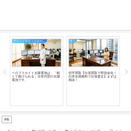
デイバイデイ（人生の散歩道）
生活
エ
ペロブスカイト太陽電池は、「軽
切手買取【出張買取で即現金化！
全
ッ
くて曲げられる」次世代型の太陽
日本全国無料で出張査定】まずは
ー
電池です。
相談！
PR