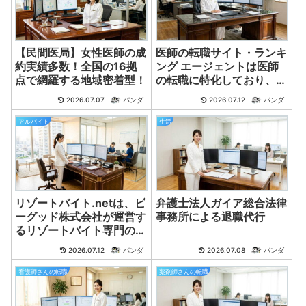
【民間医局】女性医師の成
医師の転職サイト・ランキ
約実績多数！全国の16拠
ング エージェントは医師
点で網羅する地域密着型！
の転職に特化しており、業
界の知識や経験を活かして
2026.07.07
パンダ
2026.07.12
パンダ
最適な求人を紹介してくれ
ます。
アルバイト
生活
リゾートバイト.netは、ビ
弁護士法人ガイア総合法律
ーグッド株式会社が運営す
事務所による退職代行
るリゾートバイト専門の求
人サイトです。
2026.07.12
パンダ
2026.07.08
パンダ
看護師さんの転職
薬剤師さんの転職