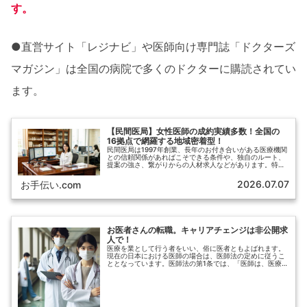
す。
●直営サイト「レジナビ」や医師向け専門誌「ドクターズ
マガジン」は全国の病院で多くのドクターに購読されてい
ます。
【民間医局】女性医師の成約実績多数！全国の
16拠点で網羅する地域密着型！
民間医局は1997年創業、長年のお付き合いがある医療機関
との信頼関係があればこそできる条件や、独自のルート、
提案の強さ、繋がりからの人材求人などがあります。特に
女性医師の出産後の職場復帰など、家庭と仕事の両立がし
やすい転職・アルバイト探しを多数承っています。
2026.07.07
お手伝い.com
お医者さんの転職。キャリアチェンジは非公開求
人で！
医療を業として行う者をいい、俗に医者ともよばれます。
現在の日本における医師の場合は、医師法の定めに従うこ
ととなっています。医師法の第1条では、「医師は、医療及
び保健指導を掌(つかさど)ることによって公衆衛生の向上
及び増進に寄与し、もって国民の健康な生活を確保するも
のとする」とあり、医師の定義がなされています。「パン
ダ」にもホームドクターと勝手に位置付けている先生が存
在しています。開業医のドクターですので、転職はされな