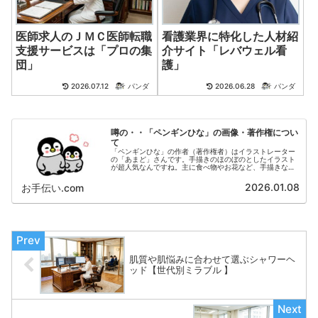
医師求人のＪＭＣ医師転職
看護業界に特化した人材紹
支援サービスは「プロの集
介サイト「レバウェル看
団」
護」
2026.07.12
パンダ
2026.06.28
パンダ
噂の・・「ペンギンひな」の画像・著作権につい
て
「ペンギンひな」の作者（著作権者）はイラストレーター
の「あまど」さんです。手描きのほのぼのとしたイラスト
が超人気なんですね。主に食べ物やお花など、手描きなら
ではの 味のあるイラストを投稿されています。以下のサ
イトにおいて、多くのファンの方がダウンロードされてい
2026.01.08
お手伝い.com
ます。
肌質や肌悩みに合わせて選ぶシャワーヘ
ッド【世代別ミラブル 】