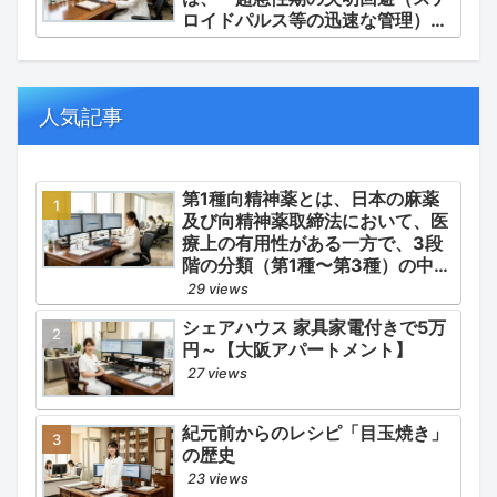
ロイドパルス等の迅速な管理）」
「再燃防止とステロイドの最小化
（トシリズマブやウパダシチニブ
の適正使用）」「長期ステロイド
併発症の予防的コントロール」の
人気記事
3点が最も重要な薬学的ケアの軸
となります。
第1種向精神薬とは、日本の麻薬
及び向精神薬取締法において、医
療上の有用性がある一方で、3段
階の分類（第1種〜第3種）の中で
最も医療用としての濫用の危険性
29 views
が高く、有害作用が強いとされる
シェアハウス 家具家電付きで5万
医薬品です。
円～【大阪アパートメント】
27 views
紀元前からのレシピ「目玉焼き」
の歴史
23 views