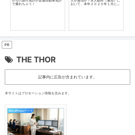
からの原付免許か普通自動車免許
人が激増か？求人動向（雇用）に
し
で乗れちゃう！
おいて、本年２０２５年１月に入
り、開催に向けた求人が予想通り
急増している。
PR
THE THOR
記事内に広告が含まれています。
本サイトはプロモーション情報を含みます。
WordPressテーマ