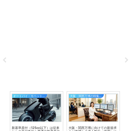
オートバイ・モペット・原付バイク
大阪・関西万博の特集記事
、
新基準原付（125cc以下）は従来
大阪・関西万博に向けての新規求
南