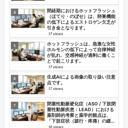
閉経期におけるホットフラッシュ
（ほてり・のぼせ）は、卵巣機能
の低下によるエストロゲン欠乏が
引き金となります。
17 views
ホットフラッシュは、急激な女性
ホルモンの低下によって自律神経
が乱れ、交感神経が過剰に働くこ
とで起こります。
17 views
生成AIによる画像の取り扱い注意
点です。
17 views
閉塞性動脈硬化症（ASO / 下肢閉
塞性動脈疾患：LEAD）における
薬剤師的考察と薬学的観点は、
「下肢症状（跛行・疼痛）の緩
和」と「全身性動脈硬化による脳
16 views