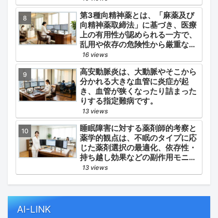
心血管イベント（脳梗塞・心筋梗
第3種向精神薬とは、「麻薬及び
塞）の二次予防」の2軸を同時に
向精神薬取締法」に基づき、医療
管理することにあります。
上の有用性が認められる一方で、
乱用や依存の危険性から厳重な管
理・規制が必要とされる薬物のう
16 views
ち、第1種・第2種よりも比較的リ
高安動脈炎は、大動脈やそこから
スクが低いと判断されて指定され
分かれる大きな血管に炎症が起
ている医薬品の分類です。
き、血管が狭くなったり詰まった
りする指定難病です。
13 views
睡眠障害に対する薬剤師的考察と
薬学的観点は、不眠のタイプに応
じた薬剤選択の最適化、依存性・
持ち越し効果などの副作用モニタ
リング、そして生活習慣（睡眠衛
13 views
生）の改善支援にあります。
AI-LINK