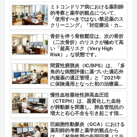
ミトコンドリア病における薬剤師
的考察と薬学的観点について、
「使用すべきではない禁忌薬のス
クリーニング」「対症療法・カク
テル療法の適正使用」「画期的な
骨折を伴う骨粗鬆症は、次の骨折
新薬・DDSの動向」の3つの軸か
（二次骨折）のリスクが極めて高
ら整理します。
い「超高リスク（Very High
Risk）」な状態です。
間質性膀胱炎（IC/BPS）は、「多
角的な病態評価に基づいた適応外
内服薬の適正管理」と「2021年
に保険適用となった初の治療薬で
あるジメチルスルホキシド
慢性血栓塞栓性肺高血圧症
（DMSO）の安全かつ確実な調
（CTEPH）は、器質化した血栓
剤・運用」に集約されます。
が肺動脈を閉塞し、肺血管抵抗の
増大と右心不全を引き起こす指定
難病（第4群肺高血圧症）です。
巨細胞性動脈炎（GCA）における
薬剤師的考察と薬学的観点から
は、「超急性期の失明回避（ステ