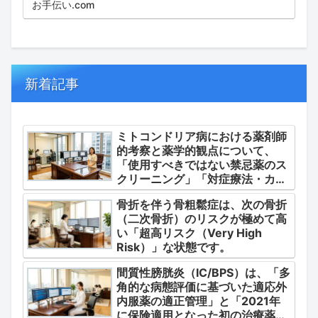
してみました。
お手伝い.com
新着記事
ミトコンドリア病における薬剤師
的考察と薬学的観点について、
「使用すべきではない禁忌薬のス
クリーニング」「対症療法・カク
テル療法の適正使用」「画期的な
骨折を伴う骨粗鬆症は、次の骨折
新薬・DDSの動向」の3つの軸か
（二次骨折）のリスクが極めて高
ら整理します。
い「超高リスク（Very High
Risk）」な状態です。
間質性膀胱炎（IC/BPS）は、「多
角的な病態評価に基づいた適応外
内服薬の適正管理」と「2021年
に保険適用となった初の治療薬で