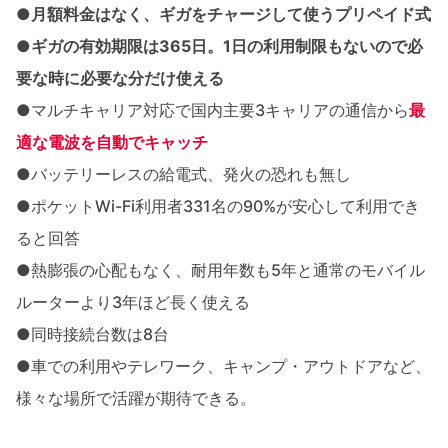
●
月額料金はなく、ギガをチャージして使うプリペイド式
●
ギガの有効期限は365日。1日の利用制限もないので必
要な時に必要な分だけ使える
●マルチキャリア対応で国内主要3キャリアの通信から
最
適な電波を自動でキャッチ
●バッテリーレスの給電式、発火の恐れも無し
●ポケットWi-Fi利用者331名の90%が安心して利用でき
ると回答
●熱膨張の心配もなく、耐用年数も5年と通常のモバイル
ルーターより3年ほど長く使える
●同時接続台数は8台
●車での利用やテレワーク、キャンプ・アウトドアなど、
様々な場所で活躍が期待できる。