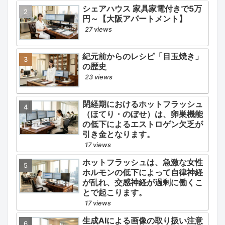
が高く、有害作用が強いとされる
シェアハウス 家具家電付きで5万
医薬品です。
円～【大阪アパートメント】
27 views
紀元前からのレシピ「目玉焼き」
の歴史
23 views
閉経期におけるホットフラッシュ
（ほてり・のぼせ）は、卵巣機能
の低下によるエストロゲン欠乏が
引き金となります。
17 views
ホットフラッシュは、急激な女性
ホルモンの低下によって自律神経
が乱れ、交感神経が過剰に働くこ
とで起こります。
17 views
生成AIによる画像の取り扱い注意