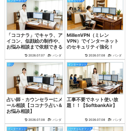
インターネット
セキュリティ
「ココナラ」でキャラ、ア
MillenVPN（ミレン
イコン、似顔絵の制作や、
VPN）でインターネット
お悩み相談まで依頼できる
のセキュリティ強化！
2026.07.07
パンダ
2026.07.08
パンダ
占い
インターネット
占い師・カウンセラーにメ
工事不要でネット使い放
ール相談【ココナラ占い＆
題！！【SoftbankAir】
お悩み相談】
2026.07.08
パンダ
2026.07.08
パンダ
インターネット
バーチャルオフィス