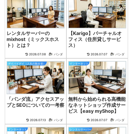
レンタルサーバーの
【Karigo】バーチャルオ
mixhost（ミックスホス
フィス（住所貸しサービ
ト）とは？
ス）
2026.07.08
パンダ
2026.07.07
パンダ
デイバイデイ（人生の散歩道）
インターネット
「パンダ流」アクセスアッ
無料から始められる高機能
プとSEOについての一考察
なネットショップ作成サー
ビス【easy myShop】
2026.07.13
パンダ
2026.07.07
パンダ
インターネット
レンタルサーバー