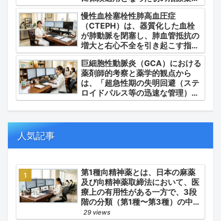
あるジメチルスルホキシド
慢性血栓塞栓性肺高血圧症
（DMSO）の安全かつ確実な調
（CTEPH）は、器質化した血栓
剤・運用」に集約されます。
が肺動脈を閉塞し、肺血管抵抗の
増大と右心不全を引き起こす指定
難病（第4群肺高血圧症）です。
巨細胞性動脈炎（GCA）における
薬剤師的考察と薬学的観点から
は、「超急性期の失明回避（ステ
ロイドパルス等の迅速な管理）」
「再燃防止とステロイドの最小化
（トシリズマブやウパダシチニブ
の適正使用）」「長期ステロイド
併発症の予防的コントロール」の
人気記事
3点が最も重要な薬学的ケアの軸
となります。
第1種向精神薬とは、日本の麻薬
及び向精神薬取締法において、医
療上の有用性がある一方で、3段
階の分類（第1種〜第3種）の中で
最も医療用としての濫用の危険性
29 views