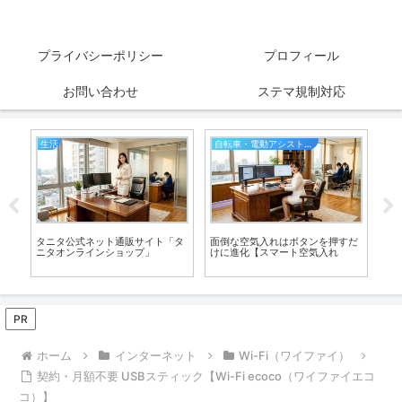
プライバシーポリシー
プロフィール
お問い合わせ
ステマ規制対応
生活
自転車・電動アシスト自転車
ス
タニタ公式ネット通販サイト「タ
面倒な空気入れはボタンを押すだ
ERB
ニタオンラインショップ」
けに進化【スマート空気入れ
Bi
性
PR
ホーム
インターネット
Wi-Fi（ワイファイ）
契約・月額不要 USBスティック【Wi-Fi ecoco（ワイファイエコ
コ）】