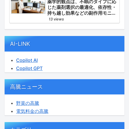
薬学的観点は、不眠のタイプに応
じた薬剤選択の最適化、依存性・
持ち越し効果などの副作用モニタ
リング、そして生活習慣（睡眠衛
13 views
生）の改善支援にあります。
AI-LINK
Copilot AI
Copilot GPT
高騰ニュース
野菜の高騰
電気料金の高騰