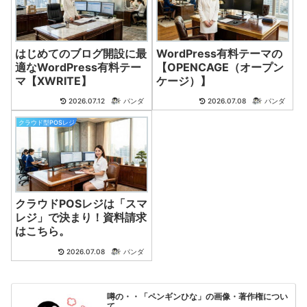
はじめてのブログ開設に最
WordPress有料テーマの
適なWordPress有料テー
【OPENCAGE（オープン
マ【XWRITE】
ケージ）】
2026.07.12
パンダ
2026.07.08
パンダ
クラウド型POSレジ
クラウドPOSレジは「スマ
レジ」で決まり！資料請求
はこちら。
2026.07.08
パンダ
噂の・・「ペンギンひな」の画像・著作権につい
て