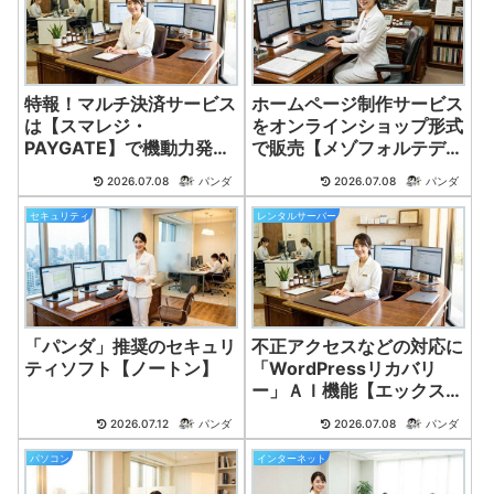
特報！マルチ決済サービス
ホームページ制作サービス
は【スマレジ・
をオンラインショップ形式
PAYGATE】で機動力発
で販売【メゾフォルテデザ
揮！
イン】
2026.07.08
パンダ
2026.07.08
パンダ
セキュリティ
レンタルサーバー
「パンダ」推奨のセキュリ
不正アクセスなどの対応に
ティソフト【ノートン】
「WordPressリカバリ
ー」ＡＩ機能【エックスサ
ーバー】
2026.07.12
パンダ
2026.07.08
パンダ
パソコン
インターネット