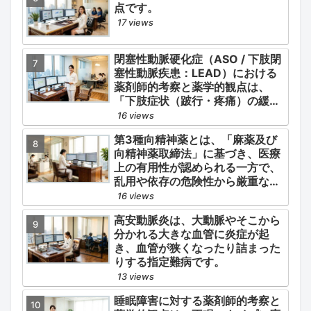
点です。
17 views
閉塞性動脈硬化症（ASO / 下肢閉
塞性動脈疾患：LEAD）における
薬剤師的考察と薬学的観点は、
「下肢症状（跛行・疼痛）の緩
和」と「全身性動脈硬化による脳
16 views
心血管イベント（脳梗塞・心筋梗
第3種向精神薬とは、「麻薬及び
塞）の二次予防」の2軸を同時に
向精神薬取締法」に基づき、医療
管理することにあります。
上の有用性が認められる一方で、
乱用や依存の危険性から厳重な管
理・規制が必要とされる薬物のう
16 views
ち、第1種・第2種よりも比較的リ
高安動脈炎は、大動脈やそこから
スクが低いと判断されて指定され
分かれる大きな血管に炎症が起
ている医薬品の分類です。
き、血管が狭くなったり詰まった
りする指定難病です。
13 views
睡眠障害に対する薬剤師的考察と