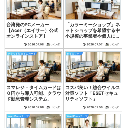
台湾発のPCメーカー
「カラーミーショップ」ネ
【Acer（エイサー）公式
ットショップを希望する中
オンラインストア】
小規模の事業者や個人に推
奨！
2026.07.08
パンダ
2026.07.07
パンダ
クラウド型タイムカード
セキュリティ
スマレジ・タイムカードは
コスパ良い！総合ウイルス
０円から導入可能、クラウ
対策ソフト「ESETセキュ
ド勤怠管理システム。
リティソフト」
2026.07.08
パンダ
2026.07.08
パンダ
WordPressテーマ
WordPressテーマ