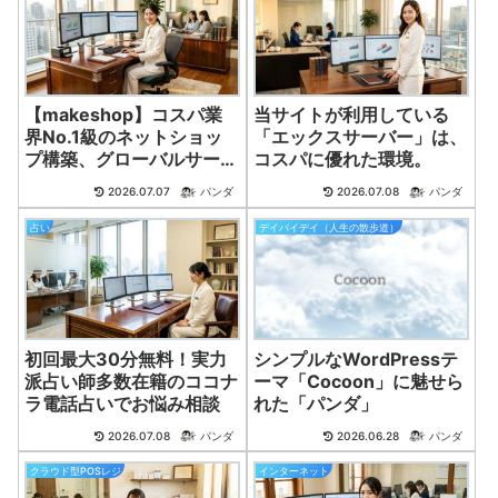
【makeshop】コスパ業
当サイトが利用している
界No.1級のネットショッ
「エックスサーバー」は、
プ構築、グローバルサービ
コスパに優れた環境。
ス特筆！
2026.07.07
パンダ
2026.07.08
パンダ
占い
デイバイデイ（人生の散歩道）
初回最大30分無料！実力
シンプルなWordPressテ
派占い師多数在籍のココナ
ーマ「Cocoon」に魅せら
ラ電話占いでお悩み相談
れた「パンダ」
2026.07.08
パンダ
2026.06.28
パンダ
クラウド型POSレジ
インターネット