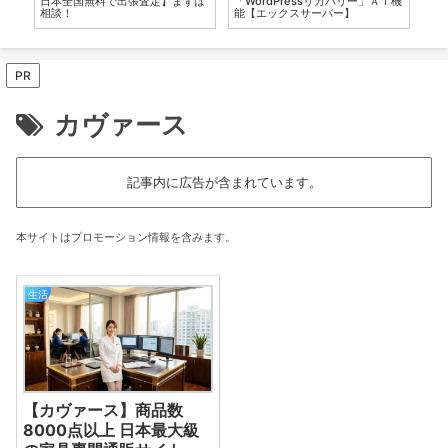
日本全国無料で出張査定】まずは
「WordPressリカバリー」ＡＩ機
ブ）
相談！
能【エックスサーバー】
6
PR
カヴァース
記事内に広告が含まれています。
本サイトはプロモーション情報を含みます。
生活
【カヴァース】商品数
8000点以上 日本最大級