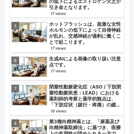
の低下によるエストロゲン欠乏が
引き金となります。
17 views
ホットフラッシュは、急激な女性
ホルモンの低下によって自律神経
が乱れ、交感神経が過剰に働くこ
とで起こります。
17 views
生成AIによる画像の取り扱い注意
点です。
17 views
閉塞性動脈硬化症（ASO / 下肢閉
塞性動脈疾患：LEAD）における
薬剤師的考察と薬学的観点は、
「下肢症状（跛行・疼痛）の緩
和」と「全身性動脈硬化による脳
16 views
心血管イベント（脳梗塞・心筋梗
第3種向精神薬とは、「麻薬及び
塞）の二次予防」の2軸を同時に
向精神薬取締法」に基づき、医療
管理することにあります。
上の有用性が認められる一方で、