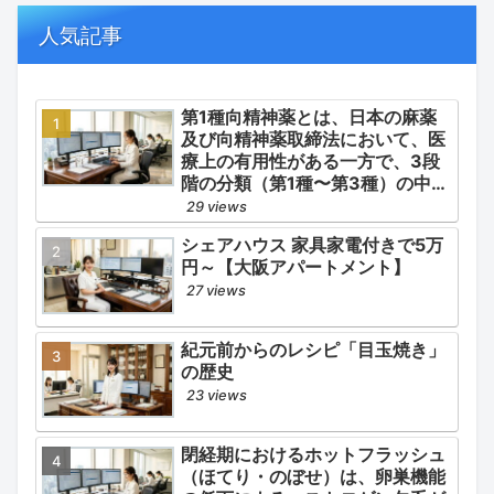
の適正使用）」「長期ステロイド
併発症の予防的コントロール」の
人気記事
3点が最も重要な薬学的ケアの軸
となります。
第1種向精神薬とは、日本の麻薬
及び向精神薬取締法において、医
療上の有用性がある一方で、3段
階の分類（第1種〜第3種）の中で
最も医療用としての濫用の危険性
29 views
が高く、有害作用が強いとされる
シェアハウス 家具家電付きで5万
医薬品です。
円～【大阪アパートメント】
27 views
紀元前からのレシピ「目玉焼き」
の歴史
23 views
閉経期におけるホットフラッシュ
（ほてり・のぼせ）は、卵巣機能