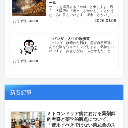
ール
サイトを運営する「end」と申します。現
在、大阪府の「堺市（さかいし）」という
ところに住んでいます。堺市（さかいし）
は、大阪府の泉北地域にある政令指定都市
お手伝い.com
2026.01.08
で、府内では大阪市に次いで人口が多い都
市です。
「パンダ」人生の散歩道
「パンダ」は晴れた日は、必ず自宅至近に
ある公園をウォーキングします。気持ちい
いですよ。歩きながら、ふと考えたこと。
日々の出来事などを思い起こし、ブログに
してみました。
お手伝い.com
新着記事
ミトコンドリア病における薬剤師
的考察と薬学的観点について、
「使用すべきではない禁忌薬のス