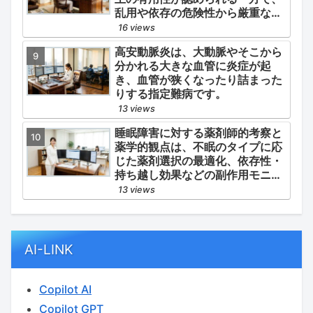
乱用や依存の危険性から厳重な管
理・規制が必要とされる薬物のう
16 views
ち、第1種・第2種よりも比較的リ
高安動脈炎は、大動脈やそこから
スクが低いと判断されて指定され
分かれる大きな血管に炎症が起
ている医薬品の分類です。
き、血管が狭くなったり詰まった
りする指定難病です。
13 views
睡眠障害に対する薬剤師的考察と
薬学的観点は、不眠のタイプに応
じた薬剤選択の最適化、依存性・
持ち越し効果などの副作用モニタ
リング、そして生活習慣（睡眠衛
13 views
生）の改善支援にあります。
AI-LINK
Copilot AI
Copilot GPT