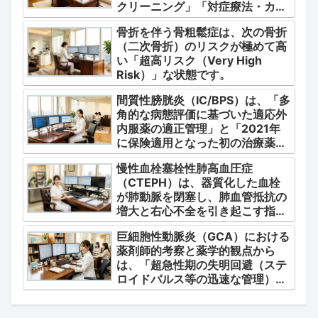
クリーニング」「対症療法・カク
テル療法の適正使用」「画期的な
骨折を伴う骨粗鬆症は、次の骨折
新薬・DDSの動向」の3つの軸か
（二次骨折）のリスクが極めて高
ら整理します。
い「超高リスク（Very High
Risk）」な状態です。
間質性膀胱炎（IC/BPS）は、「多
角的な病態評価に基づいた適応外
内服薬の適正管理」と「2021年
に保険適用となった初の治療薬で
あるジメチルスルホキシド
慢性血栓塞栓性肺高血圧症
（DMSO）の安全かつ確実な調
（CTEPH）は、器質化した血栓
剤・運用」に集約されます。
が肺動脈を閉塞し、肺血管抵抗の
増大と右心不全を引き起こす指定
難病（第4群肺高血圧症）です。
巨細胞性動脈炎（GCA）における
薬剤師的考察と薬学的観点から
は、「超急性期の失明回避（ステ
ロイドパルス等の迅速な管理）」
「再燃防止とステロイドの最小化
（トシリズマブやウパダシチニブ