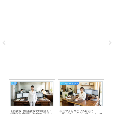
生活
インターネット
食器買取【出張買取で即現金化！
不正アクセスなどの対応に
ア