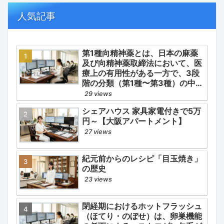
の適正使用）」「長期ステロイド
併発症の予防的コントロール」の
人気記事
3点が最も重要な薬学的ケアの軸
となります。
第1種向精神薬とは、日本の麻薬
及び向精神薬取締法において、医
療上の有用性がある一方で、3段
階の分類（第1種〜第3種）の中で
最も医療用としての濫用の危険性
29 views
が高く、有害作用が強いとされる
シェアハウス 家具家電付きで5万
医薬品です。
円～【大阪アパートメント】
27 views
紀元前からのレシピ「目玉焼き」
の歴史
23 views
閉経期におけるホットフラッシュ
（ほてり・のぼせ）は、卵巣機能