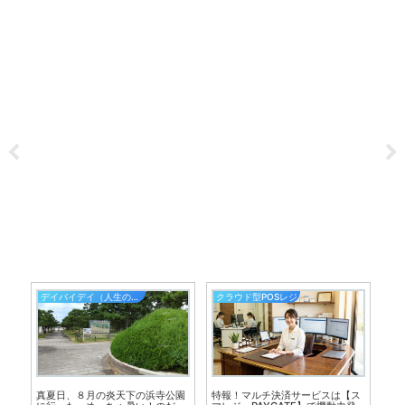
デイバイデイ（人生の散歩道）
クラウド型POSレジ
イ
！
真夏日、８月の炎天下の浜寺公園
特報！マルチ決済サービスは【ス
無