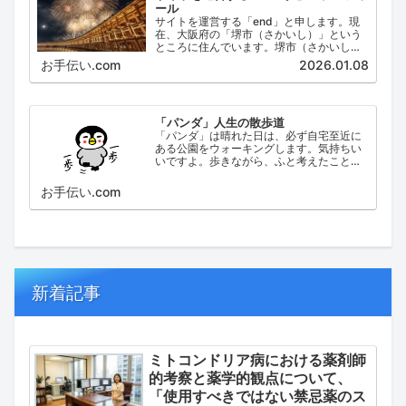
ール
サイトを運営する「end」と申します。現
在、大阪府の「堺市（さかいし）」という
ところに住んでいます。堺市（さかいし）
は、大阪府の泉北地域にある政令指定都市
お手伝い.com
2026.01.08
で、府内では大阪市に次いで人口が多い都
市です。
「パンダ」人生の散歩道
「パンダ」は晴れた日は、必ず自宅至近に
ある公園をウォーキングします。気持ちい
いですよ。歩きながら、ふと考えたこと。
日々の出来事などを思い起こし、ブログに
してみました。
お手伝い.com
新着記事
ミトコンドリア病における薬剤師
的考察と薬学的観点について、
「使用すべきではない禁忌薬のス