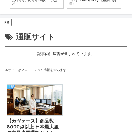
は
に行った。めっちゃ暑い！のだ
マレジ・PAYGATE】で機動力発
トシ
が・・・
揮！
my
PR
通販サイト
記事内に広告が含まれています。
本サイトはプロモーション情報を含みます。
生活
【カヴァース】商品数
8000点以上 日本最大級