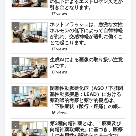
の低下によるエストロゲン欠乏が
引き金となります。
17 views
ホットフラッシュは、急激な女性
ホルモンの低下によって自律神経
が乱れ、交感神経が過剰に働くこ
とで起こります。
17 views
生成AIによる画像の取り扱い注意
点です。
17 views
閉塞性動脈硬化症（ASO / 下肢閉
塞性動脈疾患：LEAD）における
薬剤師的考察と薬学的観点は、
「下肢症状（跛行・疼痛）の緩
和」と「全身性動脈硬化による脳
16 views
心血管イベント（脳梗塞・心筋梗
第3種向精神薬とは、「麻薬及び
塞）の二次予防」の2軸を同時に
向精神薬取締法」に基づき、医療
管理することにあります。
上の有用性が認められる一方で、