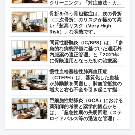
クリーニング」「対症療法・カク
テル療法の適正使用」「画期的な
骨折を伴う骨粗鬆症は、次の骨折
新薬・DDSの動向」の3つの軸か
（二次骨折）のリスクが極めて高
ら整理します。
い「超高リスク（Very High
Risk）」な状態です。
間質性膀胱炎（IC/BPS）は、「多
角的な病態評価に基づいた適応外
内服薬の適正管理」と「2021年
に保険適用となった初の治療薬で
あるジメチルスルホキシド
慢性血栓塞栓性肺高血圧症
（DMSO）の安全かつ確実な調
（CTEPH）は、器質化した血栓
剤・運用」に集約されます。
が肺動脈を閉塞し、肺血管抵抗の
増大と右心不全を引き起こす指定
難病（第4群肺高血圧症）です。
巨細胞性動脈炎（GCA）における
薬剤師的考察と薬学的観点から
は、「超急性期の失明回避（ステ
ロイドパルス等の迅速な管理）」
「再燃防止とステロイドの最小化
（トシリズマブやウパダシチニブ