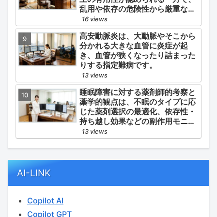
乱用や依存の危険性から厳重な管
理・規制が必要とされる薬物のう
16 views
ち、第1種・第2種よりも比較的リ
高安動脈炎は、大動脈やそこから
スクが低いと判断されて指定され
分かれる大きな血管に炎症が起
ている医薬品の分類です。
き、血管が狭くなったり詰まった
りする指定難病です。
13 views
睡眠障害に対する薬剤師的考察と
薬学的観点は、不眠のタイプに応
じた薬剤選択の最適化、依存性・
持ち越し効果などの副作用モニタ
リング、そして生活習慣（睡眠衛
13 views
生）の改善支援にあります。
AI-LINK
Copilot AI
Copilot GPT