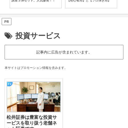
ゾ
講座３弾セット。人気爆発！！
【初心者用】と【ソロ弾き用】
上
ト
PR
投資サービス
記事内に広告が含まれています。
本サイトはプロモーション情報を含みます。
FX
松井証券は豊富な投資サ
ービスを取り扱う老舗ネ