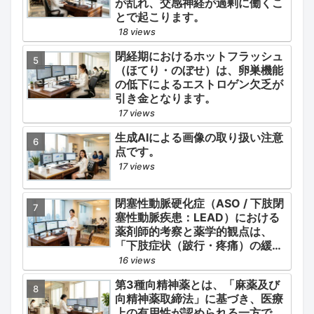
が乱れ、交感神経が過剰に働くこ
とで起こります。
18 views
閉経期におけるホットフラッシュ
（ほてり・のぼせ）は、卵巣機能
の低下によるエストロゲン欠乏が
引き金となります。
17 views
生成AIによる画像の取り扱い注意
点です。
17 views
閉塞性動脈硬化症（ASO / 下肢閉
塞性動脈疾患：LEAD）における
薬剤師的考察と薬学的観点は、
「下肢症状（跛行・疼痛）の緩
和」と「全身性動脈硬化による脳
16 views
心血管イベント（脳梗塞・心筋梗
第3種向精神薬とは、「麻薬及び
塞）の二次予防」の2軸を同時に
向精神薬取締法」に基づき、医療
管理することにあります。
上の有用性が認められる一方で、