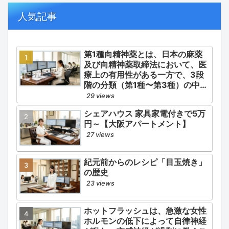
の適正使用）」「長期ステロイド
併発症の予防的コントロール」の
人気記事
3点が最も重要な薬学的ケアの軸
となります。
第1種向精神薬とは、日本の麻薬
及び向精神薬取締法において、医
療上の有用性がある一方で、3段
階の分類（第1種〜第3種）の中で
最も医療用としての濫用の危険性
29 views
が高く、有害作用が強いとされる
シェアハウス 家具家電付きで5万
医薬品です。
円～【大阪アパートメント】
27 views
紀元前からのレシピ「目玉焼き」
の歴史
23 views
ホットフラッシュは、急激な女性
ホルモンの低下によって自律神経