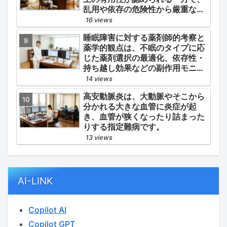
乱用や依存の危険性から厳重な管
理・規制が必要とされる薬物のう
16 views
ち、第1種・第2種よりも比較的リ
睡眠障害に対する薬剤師的考察と
スクが低いと判断されて指定され
薬学的観点は、不眠のタイプに応
ている医薬品の分類です。
じた薬剤選択の最適化、依存性・
持ち越し効果などの副作用モニタ
リング、そして生活習慣（睡眠衛
14 views
生）の改善支援にあります。
高安動脈炎は、大動脈やそこから
分かれる大きな血管に炎症が起
き、血管が狭くなったり詰まった
りする指定難病です。
13 views
AI-LINK
Copilot AI
Copilot GPT