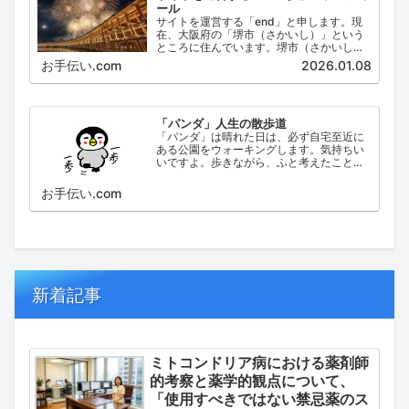
ール
サイトを運営する「end」と申します。現
在、大阪府の「堺市（さかいし）」という
ところに住んでいます。堺市（さかいし）
は、大阪府の泉北地域にある政令指定都市
お手伝い.com
2026.01.08
で、府内では大阪市に次いで人口が多い都
市です。
「パンダ」人生の散歩道
「パンダ」は晴れた日は、必ず自宅至近に
ある公園をウォーキングします。気持ちい
いですよ。歩きながら、ふと考えたこと。
日々の出来事などを思い起こし、ブログに
してみました。
お手伝い.com
新着記事
ミトコンドリア病における薬剤師
的考察と薬学的観点について、
「使用すべきではない禁忌薬のス