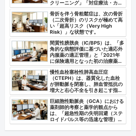
クリーニング」「対症療法・カク
テル療法の適正使用」「画期的な
骨折を伴う骨粗鬆症は、次の骨折
新薬・DDSの動向」の3つの軸か
（二次骨折）のリスクが極めて高
ら整理します。
い「超高リスク（Very High
Risk）」な状態です。
間質性膀胱炎（IC/BPS）は、「多
角的な病態評価に基づいた適応外
内服薬の適正管理」と「2021年
に保険適用となった初の治療薬で
あるジメチルスルホキシド
慢性血栓塞栓性肺高血圧症
（DMSO）の安全かつ確実な調
（CTEPH）は、器質化した血栓
剤・運用」に集約されます。
が肺動脈を閉塞し、肺血管抵抗の
増大と右心不全を引き起こす指定
難病（第4群肺高血圧症）です。
巨細胞性動脈炎（GCA）における
薬剤師的考察と薬学的観点から
は、「超急性期の失明回避（ステ
ロイドパルス等の迅速な管理）」
「再燃防止とステロイドの最小化
（トシリズマブやウパダシチニブ