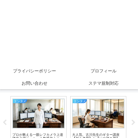
プライバシーポリシー
プロフィール
お問い合わせ
ステマ規制対応
エンタメ
エンタメ
生
ン
プロが教える一眼レフカメラ上達
大人気、古川先生のギター講座
【カ