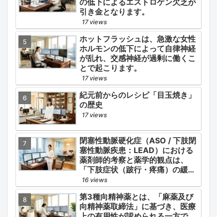
の低下によるエストロゲン欠乏が
引き金となります。
17 views
ホットフラッシュは、急激な女性
ホルモンの低下によって自律神経
が乱れ、交感神経が過剰に働くこ
とで起こります。
17 views
紀元前からのレシピ「目玉焼き」
の歴史
17 views
閉塞性動脈硬化症（ASO / 下肢閉
塞性動脈疾患：LEAD）における
薬剤師的考察と薬学的観点は、
「下肢症状（跛行・疼痛）の緩
和」と「全身性動脈硬化による脳
16 views
心血管イベント（脳梗塞・心筋梗
第3種向精神薬とは、「麻薬及び
塞）の二次予防」の2軸を同時に
向精神薬取締法」に基づき、医療
管理することにあります。
上の有用性が認められる一方で、