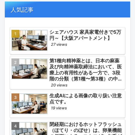
人気記事
シェアハウス 家具家電付きで5万
円～【大阪アパートメント】
27 views
第1種向精神薬とは、日本の麻薬
及び向精神薬取締法において、医
療上の有用性がある一方で、3段
階の分類（第1種〜第3種）の中で
最も医療用としての濫用の危険性
20 views
が高く、有害作用が強いとされる
生成AIによる画像の取り扱い注意
医薬品です。
点です。
19 views
閉経期におけるホットフラッシュ
（ほてり・のぼせ）は、卵巣機能