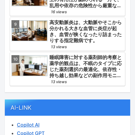
乱用や依存の危険性から厳重な管
理・規制が必要とされる薬物のう
16 views
ち、第1種・第2種よりも比較的リ
高安動脈炎は、大動脈やそこから
スクが低いと判断されて指定され
分かれる大きな血管に炎症が起
ている医薬品の分類です。
き、血管が狭くなったり詰まった
りする指定難病です。
13 views
睡眠障害に対する薬剤師的考察と
薬学的観点は、不眠のタイプに応
じた薬剤選択の最適化、依存性・
持ち越し効果などの副作用モニタ
リング、そして生活習慣（睡眠衛
13 views
生）の改善支援にあります。
AI-LINK
Copilot AI
Copilot GPT