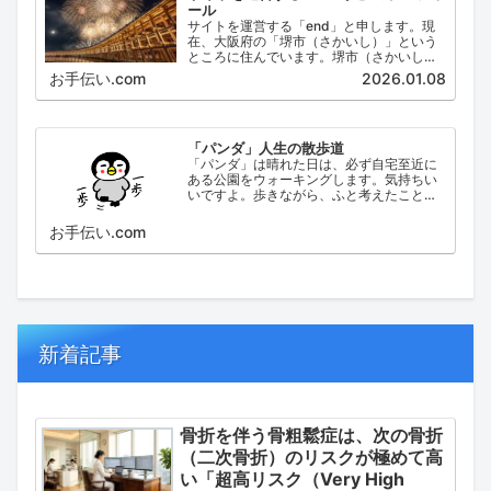
ール
サイトを運営する「end」と申します。現
在、大阪府の「堺市（さかいし）」という
ところに住んでいます。堺市（さかいし）
は、大阪府の泉北地域にある政令指定都市
お手伝い.com
2026.01.08
で、府内では大阪市に次いで人口が多い都
市です。
「パンダ」人生の散歩道
「パンダ」は晴れた日は、必ず自宅至近に
ある公園をウォーキングします。気持ちい
いですよ。歩きながら、ふと考えたこと。
日々の出来事などを思い起こし、ブログに
してみました。
お手伝い.com
新着記事
骨折を伴う骨粗鬆症は、次の骨折
（二次骨折）のリスクが極めて高
い「超高リスク（Very High