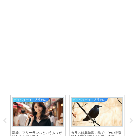
デイバイデイ（人生の散歩道）
デイバイデイ（人生の散歩道）
薬
（ミ
職業、フリーランスという人々が
カラスは興味深い鳥で、その特徴
薬