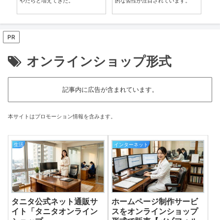
やたらと増えてきた。
的な習性が注目されています。
に
PR
オンラインショップ形式
記事内に広告が含まれています。
本サイトはプロモーション情報を含みます。
生活
インターネット
タニタ公式ネット通販サ
ホームページ制作サービ
イト「タニタオンライン
スをオンラインショップ