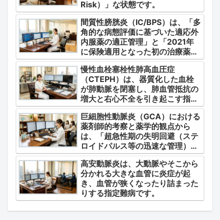
Risk）」な状態です。
間質性膀胱炎（IC/BPS）は、「多
角的な病態評価に基づいた適応外
内服薬の適正管理」と「2021年
に保険適用となった初の治療薬で
あるジメチルスルホキシド
慢性血栓塞栓性肺高血圧症
（DMSO）の安全かつ確実な調
（CTEPH）は、器質化した血栓
剤・運用」に集約されます。
が肺動脈を閉塞し、肺血管抵抗の
増大と右心不全を引き起こす指定
難病（第4群肺高血圧症）です。
巨細胞性動脈炎（GCA）における
薬剤師的考察と薬学的観点から
は、「超急性期の失明回避（ステ
ロイドパルス等の迅速な管理）」
「再燃防止とステロイドの最小化
高安動脈炎は、大動脈やそこから
（トシリズマブやウパダシチニブ
分かれる大きな血管に炎症が起
の適正使用）」「長期ステロイド
き、血管が狭くなったり詰まった
併発症の予防的コントロール」の
りする指定難病です。
3点が最も重要な薬学的ケアの軸
となります。