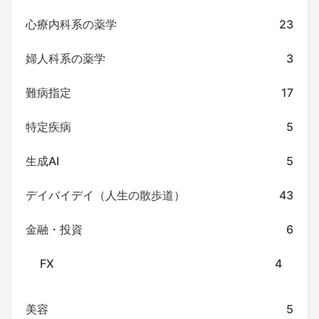
心療内科系の薬学
23
婦人科系の薬学
3
難病指定
17
特定疾病
5
生成AI
5
デイバイデイ（人生の散歩道）
43
金融・投資
6
FX
4
美容
5