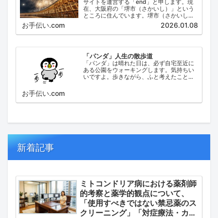
サイトを運営する「end」と申します。現
在、大阪府の「堺市（さかいし）」という
ところに住んでいます。堺市（さかいし）
は、大阪府の泉北地域にある政令指定都市
お手伝い.com
2026.01.08
で、府内では大阪市に次いで人口が多い都
市です。
「パンダ」人生の散歩道
「パンダ」は晴れた日は、必ず自宅至近に
ある公園をウォーキングします。気持ちい
いですよ。歩きながら、ふと考えたこと。
日々の出来事などを思い起こし、ブログに
してみました。
お手伝い.com
新着記事
ミトコンドリア病における薬剤師
的考察と薬学的観点について、
「使用すべきではない禁忌薬のス
クリーニング」「対症療法・カク