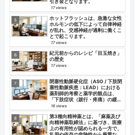
引き金となります。
17 views
ホットフラッシュは、急激な女性
ホルモンの低下によって自律神経
が乱れ、交感神経が過剰に働くこ
とで起こります。
17 views
紀元前からのレシピ「目玉焼き」
の歴史
17 views
閉塞性動脈硬化症（ASO / 下肢閉
塞性動脈疾患：LEAD）における
薬剤師的考察と薬学的観点は、
「下肢症状（跛行・疼痛）の緩
和」と「全身性動脈硬化による脳
16 views
心血管イベント（脳梗塞・心筋梗
第3種向精神薬とは、「麻薬及び
塞）の二次予防」の2軸を同時に
向精神薬取締法」に基づき、医療
管理することにあります。
上の有用性が認められる一方で、
乱用や依存の危険性から厳重な管