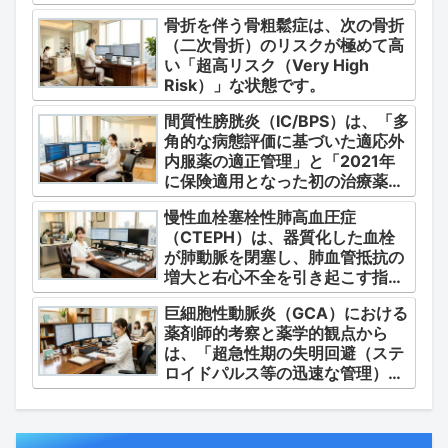
テル療法の適正使用」「画期的な
骨折を伴う骨粗鬆症は、次の骨折
新薬・DDSの動向」の3つの軸か
（二次骨折）のリスクが極めて高
ら整理します。
い「超高リスク（Very High
Risk）」な状態です。
間質性膀胱炎（IC/BPS）は、「多
角的な病態評価に基づいた適応外
内服薬の適正管理」と「2021年
に保険適用となった初の治療薬で
あるジメチルスルホキシド
慢性血栓塞栓性肺高血圧症
（DMSO）の安全かつ確実な調
（CTEPH）は、器質化した血栓
剤・運用」に集約されます。
が肺動脈を閉塞し、肺血管抵抗の
増大と右心不全を引き起こす指定
難病（第4群肺高血圧症）です。
巨細胞性動脈炎（GCA）における
薬剤師的考察と薬学的観点から
は、「超急性期の失明回避（ステ
ロイドパルス等の迅速な管理）」
「再燃防止とステロイドの最小化
（トシリズマブやウパダシチニブ
の適正使用）」「長期ステロイド