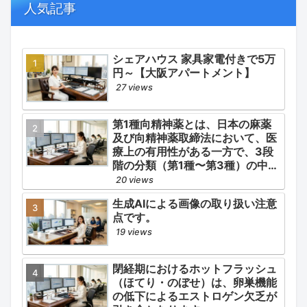
併発症の予防的コントロール」の
人気記事
3点が最も重要な薬学的ケアの軸
となります。
シェアハウス 家具家電付きで5万
円～【大阪アパートメント】
27 views
第1種向精神薬とは、日本の麻薬
及び向精神薬取締法において、医
療上の有用性がある一方で、3段
階の分類（第1種〜第3種）の中で
最も医療用としての濫用の危険性
20 views
が高く、有害作用が強いとされる
生成AIによる画像の取り扱い注意
医薬品です。
点です。
19 views
閉経期におけるホットフラッシュ
（ほてり・のぼせ）は、卵巣機能
の低下によるエストロゲン欠乏が