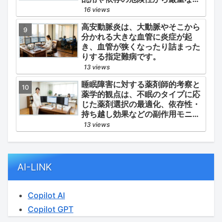
理・規制が必要とされる薬物のう
16 views
ち、第1種・第2種よりも比較的リ
高安動脈炎は、大動脈やそこから
スクが低いと判断されて指定され
分かれる大きな血管に炎症が起
ている医薬品の分類です。
き、血管が狭くなったり詰まった
りする指定難病です。
13 views
睡眠障害に対する薬剤師的考察と
薬学的観点は、不眠のタイプに応
じた薬剤選択の最適化、依存性・
持ち越し効果などの副作用モニタ
リング、そして生活習慣（睡眠衛
13 views
生）の改善支援にあります。
AI-LINK
Copilot AI
Copilot GPT