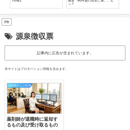
バ
110番】
撤退 60年超の歴史に幕。。え
（
っ？
PR
源泉徴収票
記事内に広告が含まれています。
本サイトはプロモーション情報を含みます。
薬剤師さんの転職
薬剤師が退職時に返却す
るもの及び受け取るもの