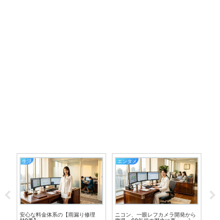
生活
エンタメ
バ
1級
安心な料金体系の【雨漏り修理
ニコン、一眼レフカメラ開発から
【K