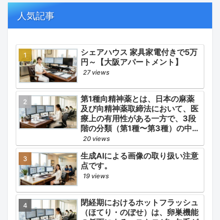
の適正使用）」「長期ステロイド
併発症の予防的コントロール」の
人気記事
3点が最も重要な薬学的ケアの軸
となります。
シェアハウス 家具家電付きで5万
円～【大阪アパートメント】
27 views
第1種向精神薬とは、日本の麻薬
及び向精神薬取締法において、医
療上の有用性がある一方で、3段
階の分類（第1種〜第3種）の中で
最も医療用としての濫用の危険性
20 views
が高く、有害作用が強いとされる
生成AIによる画像の取り扱い注意
医薬品です。
点です。
19 views
閉経期におけるホットフラッシュ
（ほてり・のぼせ）は、卵巣機能