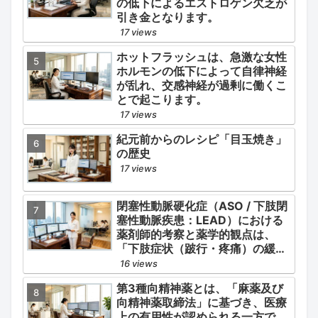
の低下によるエストロゲン欠乏が
引き金となります。
17 views
ホットフラッシュは、急激な女性
ホルモンの低下によって自律神経
が乱れ、交感神経が過剰に働くこ
とで起こります。
17 views
紀元前からのレシピ「目玉焼き」
の歴史
17 views
閉塞性動脈硬化症（ASO / 下肢閉
塞性動脈疾患：LEAD）における
薬剤師的考察と薬学的観点は、
「下肢症状（跛行・疼痛）の緩
和」と「全身性動脈硬化による脳
16 views
心血管イベント（脳梗塞・心筋梗
第3種向精神薬とは、「麻薬及び
塞）の二次予防」の2軸を同時に
向精神薬取締法」に基づき、医療
管理することにあります。
上の有用性が認められる一方で、