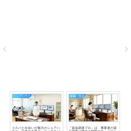
シェアハウス
金融・投資
生
ての
コスパと出会いが魅力のシェアハ
「資金調達プロ」は、事業者の資
弁