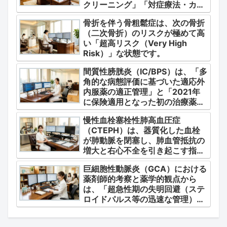
クリーニング」「対症療法・カク
テル療法の適正使用」「画期的な
骨折を伴う骨粗鬆症は、次の骨折
新薬・DDSの動向」の3つの軸か
（二次骨折）のリスクが極めて高
ら整理します。
い「超高リスク（Very High
Risk）」な状態です。
間質性膀胱炎（IC/BPS）は、「多
角的な病態評価に基づいた適応外
内服薬の適正管理」と「2021年
に保険適用となった初の治療薬で
あるジメチルスルホキシド
慢性血栓塞栓性肺高血圧症
（DMSO）の安全かつ確実な調
（CTEPH）は、器質化した血栓
剤・運用」に集約されます。
が肺動脈を閉塞し、肺血管抵抗の
増大と右心不全を引き起こす指定
難病（第4群肺高血圧症）です。
巨細胞性動脈炎（GCA）における
薬剤師的考察と薬学的観点から
は、「超急性期の失明回避（ステ
ロイドパルス等の迅速な管理）」
「再燃防止とステロイドの最小化
（トシリズマブやウパダシチニブ