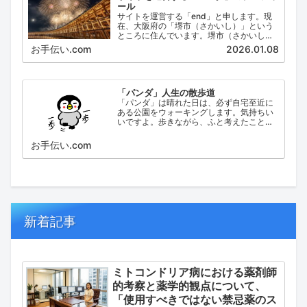
ール
サイトを運営する「end」と申します。現
在、大阪府の「堺市（さかいし）」という
ところに住んでいます。堺市（さかいし）
は、大阪府の泉北地域にある政令指定都市
お手伝い.com
2026.01.08
で、府内では大阪市に次いで人口が多い都
市です。
「パンダ」人生の散歩道
「パンダ」は晴れた日は、必ず自宅至近に
ある公園をウォーキングします。気持ちい
いですよ。歩きながら、ふと考えたこと。
日々の出来事などを思い起こし、ブログに
してみました。
お手伝い.com
新着記事
ミトコンドリア病における薬剤師
的考察と薬学的観点について、
「使用すべきではない禁忌薬のス