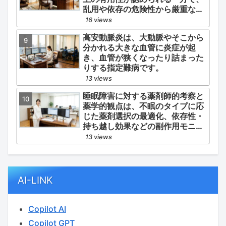
乱用や依存の危険性から厳重な管
理・規制が必要とされる薬物のう
16 views
ち、第1種・第2種よりも比較的リ
高安動脈炎は、大動脈やそこから
スクが低いと判断されて指定され
分かれる大きな血管に炎症が起
ている医薬品の分類です。
き、血管が狭くなったり詰まった
りする指定難病です。
13 views
睡眠障害に対する薬剤師的考察と
薬学的観点は、不眠のタイプに応
じた薬剤選択の最適化、依存性・
持ち越し効果などの副作用モニタ
リング、そして生活習慣（睡眠衛
13 views
生）の改善支援にあります。
AI-LINK
Copilot AI
Copilot GPT