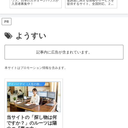
ウス。日本の大手オークハウスが
金調達に関する情報やサービスを
に
入居者募集中！
提供するサイト。全国対応。２４
時間。
PR
ようすい
記事内に広告が含まれています。
本サイトはプロモーション情報を含みます。
デイバイデイ（人生の散歩道）
当サイトの「探し物は何
ですか？」のルーツは陽