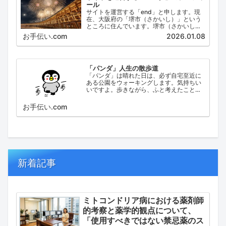
ール
サイトを運営する「end」と申します。現
在、大阪府の「堺市（さかいし）」という
ところに住んでいます。堺市（さかいし）
は、大阪府の泉北地域にある政令指定都市
お手伝い.com
2026.01.08
で、府内では大阪市に次いで人口が多い都
市です。
「パンダ」人生の散歩道
「パンダ」は晴れた日は、必ず自宅至近に
ある公園をウォーキングします。気持ちい
いですよ。歩きながら、ふと考えたこと。
日々の出来事などを思い起こし、ブログに
してみました。
お手伝い.com
新着記事
ミトコンドリア病における薬剤師
的考察と薬学的観点について、
「使用すべきではない禁忌薬のス