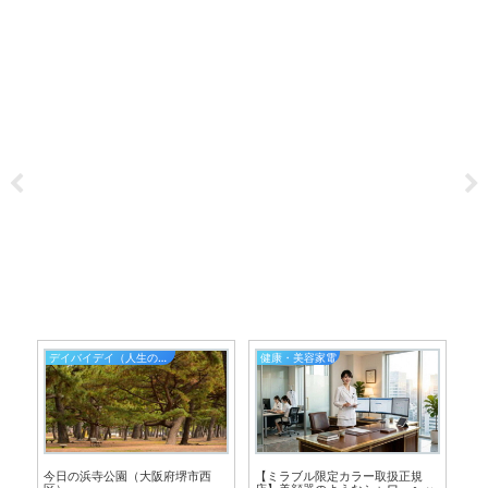
デイバイデイ（人生の散歩道）
健康・美容家電
」
今日の浜寺公園（大阪府堺市西
【ミラブル限定カラー取扱正規
最