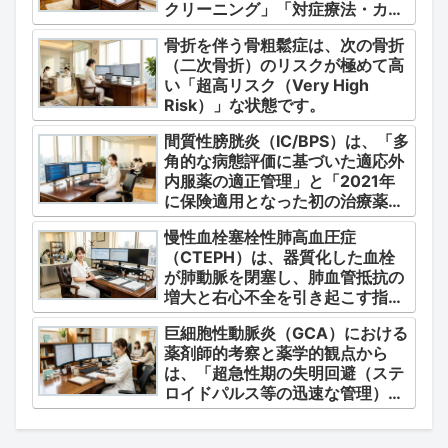
クリーニング」「対症療法・カク
テル療法の適正使用」「画期的な
骨折を伴う骨粗鬆症は、次の骨折
新薬・DDSの動向」の3つの軸か
（二次骨折）のリスクが極めて高
ら整理します。
い「超高リスク（Very High
Risk）」な状態です。
間質性膀胱炎（IC/BPS）は、「多
角的な病態評価に基づいた適応外
内服薬の適正管理」と「2021年
に保険適用となった初の治療薬で
あるジメチルスルホキシド
慢性血栓塞栓性肺高血圧症
（DMSO）の安全かつ確実な調
（CTEPH）は、器質化した血栓
剤・運用」に集約されます。
が肺動脈を閉塞し、肺血管抵抗の
増大と右心不全を引き起こす指定
難病（第4群肺高血圧症）です。
巨細胞性動脈炎（GCA）における
薬剤師的考察と薬学的観点から
は、「超急性期の失明回避（ステ
ロイドパルス等の迅速な管理）」
「再燃防止とステロイドの最小化
（トシリズマブやウパダシチニブ