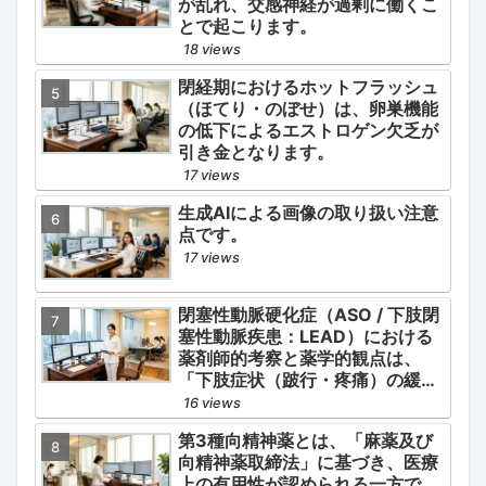
が乱れ、交感神経が過剰に働くこ
とで起こります。
18 views
閉経期におけるホットフラッシュ
（ほてり・のぼせ）は、卵巣機能
の低下によるエストロゲン欠乏が
引き金となります。
17 views
生成AIによる画像の取り扱い注意
点です。
17 views
閉塞性動脈硬化症（ASO / 下肢閉
塞性動脈疾患：LEAD）における
薬剤師的考察と薬学的観点は、
「下肢症状（跛行・疼痛）の緩
和」と「全身性動脈硬化による脳
16 views
心血管イベント（脳梗塞・心筋梗
第3種向精神薬とは、「麻薬及び
塞）の二次予防」の2軸を同時に
向精神薬取締法」に基づき、医療
管理することにあります。
上の有用性が認められる一方で、