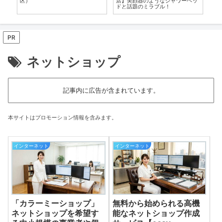
区）
店】美顔器のようなシャワーヘッ
き
ドと話題のミラブル！
PR
ネットショップ
記事内に広告が含まれています。
本サイトはプロモーション情報を含みます。
インターネット
インターネット
「カラーミーショップ」
無料から始められる高機
ネットショップを希望す
能なネットショップ作成