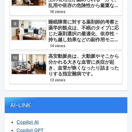
乱用や依存の危険性から厳重な管
理・規制が必要とされる薬物のう
16 views
ち、第1種・第2種よりも比較的リ
睡眠障害に対する薬剤師的考察と
スクが低いと判断されて指定され
薬学的観点は、不眠のタイプに応
ている医薬品の分類です。
じた薬剤選択の最適化、依存性・
持ち越し効果などの副作用モニタ
リング、そして生活習慣（睡眠衛
14 views
生）の改善支援にあります。
高安動脈炎は、大動脈やそこから
分かれる大きな血管に炎症が起
き、血管が狭くなったり詰まった
りする指定難病です。
13 views
AI-LINK
Copilot AI
Copilot GPT