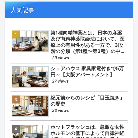
の適正使用）」「長期ステロイド
併発症の予防的コントロール」の
人気記事
3点が最も重要な薬学的ケアの軸
となります。
第1種向精神薬とは、日本の麻薬
及び向精神薬取締法において、医
療上の有用性がある一方で、3段
階の分類（第1種〜第3種）の中で
最も医療用としての濫用の危険性
29 views
が高く、有害作用が強いとされる
シェアハウス 家具家電付きで5万
医薬品です。
円～【大阪アパートメント】
27 views
紀元前からのレシピ「目玉焼き」
の歴史
23 views
ホットフラッシュは、急激な女性
ホルモンの低下によって自律神経