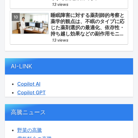
13 views
睡眠障害に対する薬剤師的考察と
薬学的観点は、不眠のタイプに応
じた薬剤選択の最適化、依存性・
持ち越し効果などの副作用モニタ
リング、そして生活習慣（睡眠衛
13 views
生）の改善支援にあります。
AI-LINK
Copilot AI
Copilot GPT
高騰ニュース
野菜の高騰