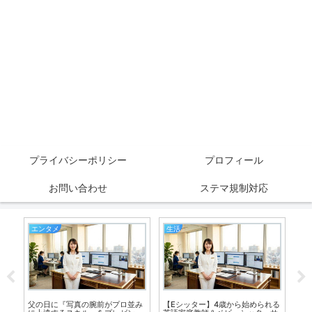
プライバシーポリシー
プロフィール
お問い合わせ
ステマ規制対応
エンタメ
生活
Wo
父の日に『写真の腕前がプロ並み
【Eシッター】4歳から始められる
は