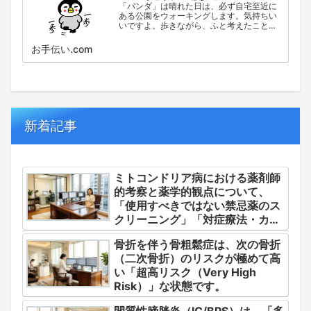
「パンダ」は晴れた日は、必ず自宅至近に
ある公園をウォーキングします。気持ちい
いですよ。歩きながら、ふと考えたこと。
日々の出来事などを思い起こし、ブログに
してみました。
お手伝い.com
新着記事
ミトコンドリア病における薬剤師
的考察と薬学的観点について、
「使用すべきではない禁忌薬のス
クリーニング」「対症療法・カク
テル療法の適正使用」「画期的な
骨折を伴う骨粗鬆症は、次の骨折
新薬・DDSの動向」の3つの軸か
（二次骨折）のリスクが極めて高
ら整理します。
い「超高リスク（Very High
Risk）」な状態です。