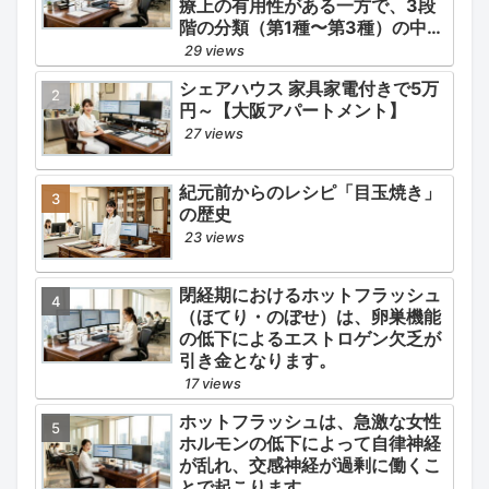
療上の有用性がある一方で、3段
階の分類（第1種〜第3種）の中で
最も医療用としての濫用の危険性
29 views
が高く、有害作用が強いとされる
シェアハウス 家具家電付きで5万
医薬品です。
円～【大阪アパートメント】
27 views
紀元前からのレシピ「目玉焼き」
の歴史
23 views
閉経期におけるホットフラッシュ
（ほてり・のぼせ）は、卵巣機能
の低下によるエストロゲン欠乏が
引き金となります。
17 views
ホットフラッシュは、急激な女性
ホルモンの低下によって自律神経
が乱れ、交感神経が過剰に働くこ
とで起こります。