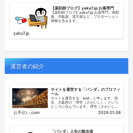
【薬剤師ブログ】yaku7.jp お薬専門
【薬剤師ブログ】yaku7.jp お薬専門。病院
薬、市販薬、漢方薬など。プロモーション
情報を含みます。
yaku7.jp
運営者の紹介
サイトを運営する「パンダ」のプロフィ
ール
サイトを運営する「end」と申します。現
在、大阪府の「堺市（さかいし）」という
ところに住んでいます。堺市（さかいし）
は、大阪府の泉北地域にある政令指定都市
お手伝い.com
2026.01.08
で、府内では大阪市に次いで人口が多い都
市です。
「パンダ」人生の散歩道