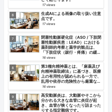
17 views
生成AIによる画像の取り扱い注意
点です。
17 views
閉塞性動脈硬化症（ASO / 下肢閉
塞性動脈疾患：LEAD）における
薬剤師的考察と薬学的観点は、
「下肢症状（跛行・疼痛）の緩
和」と「全身性動脈硬化による脳
16 views
心血管イベント（脳梗塞・心筋梗
第3種向精神薬とは、「麻薬及び
塞）の二次予防」の2軸を同時に
向精神薬取締法」に基づき、医療
管理することにあります。
上の有用性が認められる一方で、
乱用や依存の危険性から厳重な管
理・規制が必要とされる薬物のう
16 views
ち、第1種・第2種よりも比較的リ
高安動脈炎は、大動脈やそこから
スクが低いと判断されて指定され
分かれる大きな血管に炎症が起
ている医薬品の分類です。
き、血管が狭くなったり詰まった
りする指定難病です。