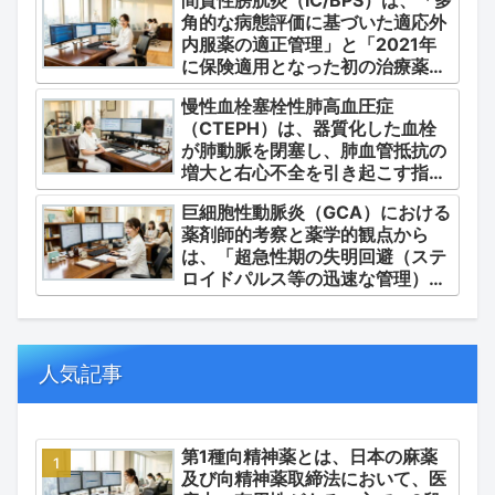
間質性膀胱炎（IC/BPS）は、「多
角的な病態評価に基づいた適応外
内服薬の適正管理」と「2021年
に保険適用となった初の治療薬で
あるジメチルスルホキシド
慢性血栓塞栓性肺高血圧症
（DMSO）の安全かつ確実な調
（CTEPH）は、器質化した血栓
剤・運用」に集約されます。
が肺動脈を閉塞し、肺血管抵抗の
増大と右心不全を引き起こす指定
難病（第4群肺高血圧症）です。
巨細胞性動脈炎（GCA）における
薬剤師的考察と薬学的観点から
は、「超急性期の失明回避（ステ
ロイドパルス等の迅速な管理）」
「再燃防止とステロイドの最小化
（トシリズマブやウパダシチニブ
の適正使用）」「長期ステロイド
併発症の予防的コントロール」の
人気記事
3点が最も重要な薬学的ケアの軸
となります。
第1種向精神薬とは、日本の麻薬
及び向精神薬取締法において、医