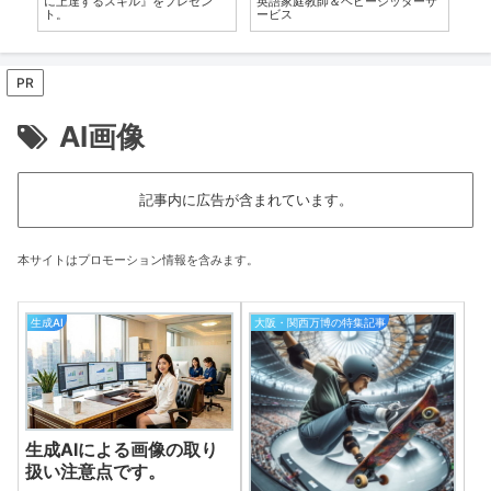
に上達するスキル』をプレゼン
英語家庭教師＆ベビーシッターサ
Wo
ト。
ービス
【X
PR
AI画像
記事内に広告が含まれています。
本サイトはプロモーション情報を含みます。
生成AI
大阪・関西万博の特集記事
生成AIによる画像の取り
扱い注意点です。