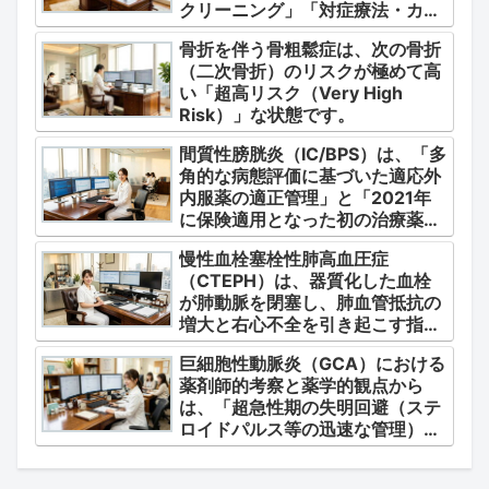
クリーニング」「対症療法・カク
テル療法の適正使用」「画期的な
骨折を伴う骨粗鬆症は、次の骨折
新薬・DDSの動向」の3つの軸か
（二次骨折）のリスクが極めて高
ら整理します。
い「超高リスク（Very High
Risk）」な状態です。
間質性膀胱炎（IC/BPS）は、「多
角的な病態評価に基づいた適応外
内服薬の適正管理」と「2021年
に保険適用となった初の治療薬で
あるジメチルスルホキシド
慢性血栓塞栓性肺高血圧症
（DMSO）の安全かつ確実な調
（CTEPH）は、器質化した血栓
剤・運用」に集約されます。
が肺動脈を閉塞し、肺血管抵抗の
増大と右心不全を引き起こす指定
難病（第4群肺高血圧症）です。
巨細胞性動脈炎（GCA）における
薬剤師的考察と薬学的観点から
は、「超急性期の失明回避（ステ
ロイドパルス等の迅速な管理）」
「再燃防止とステロイドの最小化
（トシリズマブやウパダシチニブ