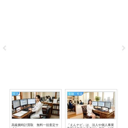
生活
金融・投資
、
高級腕時計買取 無料一括査定サ
「えんナビ」は、法人や個人事業
メロ