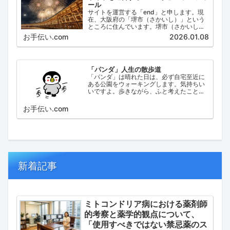
ール
サイトを運営する「end」と申します。現
在、大阪府の「堺市（さかいし）」という
ところに住んでいます。堺市（さかいし）
は、大阪府の泉北地域にある政令指定都市
お手伝い.com
2026.01.08
で、府内では大阪市に次いで人口が多い都
市です。
「パンダ」人生の散歩道
「パンダ」は晴れた日は、必ず自宅至近に
ある公園をウォーキングします。気持ちい
いですよ。歩きながら、ふと考えたこと。
日々の出来事などを思い起こし、ブログに
してみました。
お手伝い.com
新着記事
ミトコンドリア病における薬剤師
的考察と薬学的観点について、
「使用すべきではない禁忌薬のス