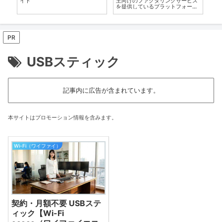
イト
主向けのファクタリングサービス
カ
を提供しているプラットフォーム
な
です。
す
PR
USBスティック
記事内に広告が含まれています。
本サイトはプロモーション情報を含みます。
Wi-Fi（ワイファイ）
契約・月額不要 USBステ
ィック【Wi-Fi