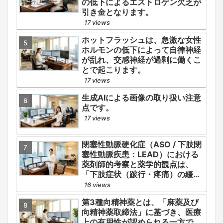
の低下によるエストロゲン欠乏が
引き金となります。
17 views
ホットフラッシュは、急激な女性
ホルモンの低下によって自律神経
が乱れ、交感神経が過剰に働くこ
とで起こります。
17 views
生成AIによる画像の取り扱い注意
点です。
17 views
閉塞性動脈硬化症（ASO / 下肢閉
塞性動脈疾患：LEAD）における
薬剤師的考察と薬学的観点は、
「下肢症状（跛行・疼痛）の緩
和」と「全身性動脈硬化による脳
16 views
心血管イベント（脳梗塞・心筋梗
第3種向精神薬とは、「麻薬及び
塞）の二次予防」の2軸を同時に
向精神薬取締法」に基づき、医療
管理することにあります。
上の有用性が認められる一方で、