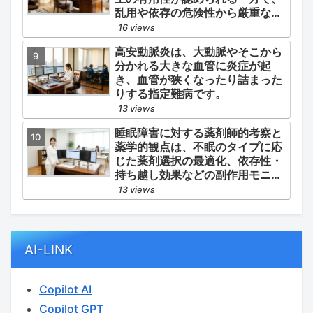
乱用や依存の危険性から厳重な管
理・規制が必要とされる薬物のう
16 views
ち、第1種・第2種よりも比較的リ
高安動脈炎は、大動脈やそこから
スクが低いと判断されて指定され
分かれる大きな血管に炎症が起
ている医薬品の分類です。
き、血管が狭くなったり詰まった
りする指定難病です。
13 views
睡眠障害に対する薬剤師的考察と
薬学的観点は、不眠のタイプに応
じた薬剤選択の最適化、依存性・
持ち越し効果などの副作用モニタ
リング、そして生活習慣（睡眠衛
13 views
生）の改善支援にあります。
AI-LINK
Copilot AI
Copilot GPT