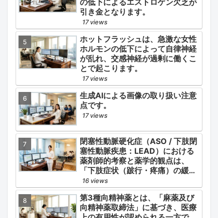
の低下によるエストロゲン欠乏が
引き金となります。
17 views
ホットフラッシュは、急激な女性
ホルモンの低下によって自律神経
が乱れ、交感神経が過剰に働くこ
とで起こります。
17 views
生成AIによる画像の取り扱い注意
点です。
17 views
閉塞性動脈硬化症（ASO / 下肢閉
塞性動脈疾患：LEAD）における
薬剤師的考察と薬学的観点は、
「下肢症状（跛行・疼痛）の緩
和」と「全身性動脈硬化による脳
16 views
心血管イベント（脳梗塞・心筋梗
第3種向精神薬とは、「麻薬及び
塞）の二次予防」の2軸を同時に
向精神薬取締法」に基づき、医療
管理することにあります。
上の有用性が認められる一方で、