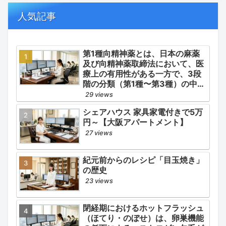
の適正使用）」「長期ステロイド
併発症の予防的コントロール」の
人気記事
3点が最も重要な薬学的ケアの軸
となります。
第1種向精神薬とは、日本の麻薬
及び向精神薬取締法において、医
療上の有用性がある一方で、3段
階の分類（第1種〜第3種）の中で
最も医療用としての濫用の危険性
29 views
が高く、有害作用が強いとされる
シェアハウス 家具家電付きで5万
医薬品です。
円～【大阪アパートメント】
27 views
紀元前からのレシピ「目玉焼き」
の歴史
23 views
閉経期におけるホットフラッシュ
（ほてり・のぼせ）は、卵巣機能