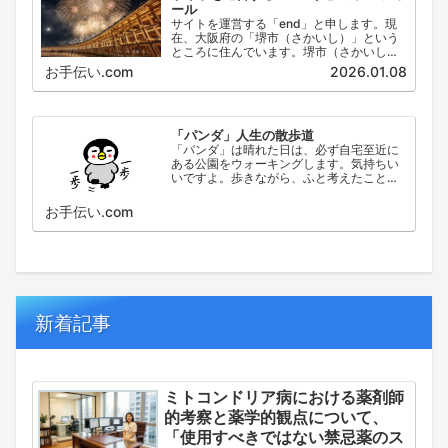
ール
サイトを運営する「end」と申します。現
在、大阪府の「堺市（さかいし）」という
ところに住んでいます。堺市（さかいし）
は、大阪府の泉北地域にある政令指定都市
お手伝い.com
2026.01.08
で、府内では大阪市に次いで人口が多い都
市です。
「パンダ」人生の散歩道
「パンダ」は晴れた日は、必ず自宅至近に
ある公園をウォーキングします。気持ちい
いですよ。歩きながら、ふと考えたこと。
日々の出来事などを思い起こし、ブログに
してみました。
お手伝い.com
新着記事
ミトコンドリア病における薬剤師
的考察と薬学的観点について、
「使用すべきではない禁忌薬のス