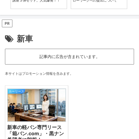
講座３弾セット。人気爆発！！
ローワークへの提出について
ウ
入
PR
新車
記事内に広告が含まれています。
本サイトはプロモーション情報を含みます。
カーリース
新車の軽バン専門リース
「箱バン.com」・黒ナン