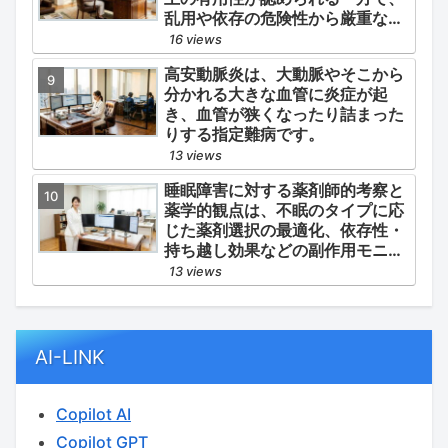
乱用や依存の危険性から厳重な管
理・規制が必要とされる薬物のう
16 views
ち、第1種・第2種よりも比較的リ
高安動脈炎は、大動脈やそこから
スクが低いと判断されて指定され
分かれる大きな血管に炎症が起
ている医薬品の分類です。
き、血管が狭くなったり詰まった
りする指定難病です。
13 views
睡眠障害に対する薬剤師的考察と
薬学的観点は、不眠のタイプに応
じた薬剤選択の最適化、依存性・
持ち越し効果などの副作用モニタ
リング、そして生活習慣（睡眠衛
13 views
生）の改善支援にあります。
AI-LINK
Copilot AI
Copilot GPT