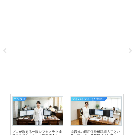
エンタメ
デイバイデイ（人生の散歩道）
シ
グ
プロが教える一眼レフカメラ上達
退職後の雇用保険離職票入手とハ
コ