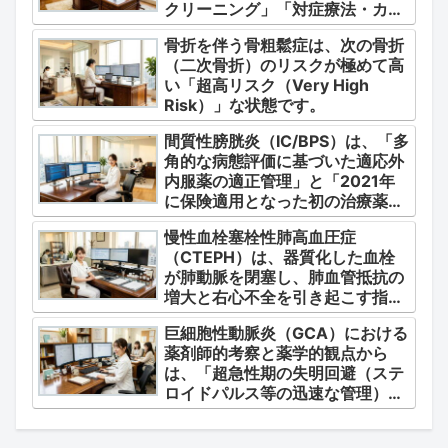
クリーニング」「対症療法・カク
テル療法の適正使用」「画期的な
骨折を伴う骨粗鬆症は、次の骨折
新薬・DDSの動向」の3つの軸か
（二次骨折）のリスクが極めて高
ら整理します。
い「超高リスク（Very High
Risk）」な状態です。
間質性膀胱炎（IC/BPS）は、「多
角的な病態評価に基づいた適応外
内服薬の適正管理」と「2021年
に保険適用となった初の治療薬で
あるジメチルスルホキシド
慢性血栓塞栓性肺高血圧症
（DMSO）の安全かつ確実な調
（CTEPH）は、器質化した血栓
剤・運用」に集約されます。
が肺動脈を閉塞し、肺血管抵抗の
増大と右心不全を引き起こす指定
難病（第4群肺高血圧症）です。
巨細胞性動脈炎（GCA）における
薬剤師的考察と薬学的観点から
は、「超急性期の失明回避（ステ
ロイドパルス等の迅速な管理）」
「再燃防止とステロイドの最小化
（トシリズマブやウパダシチニブ