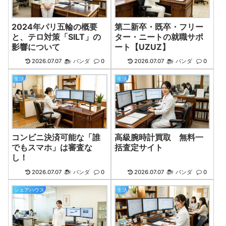
2024年パリ五輪の概要
第二新卒・既卒・フリー
と、テロ対策「SILT」の
ター・ニートの就職サポ
影響について
ート【UZUZ】
2026.07.07
パンダ
0
2026.07.07
パンダ
0
生活
生活
コンビニ決済可能な「誰
高級腕時計買取 無料一
でもスマホ」は審査な
括査定サイト
し！
2026.07.07
パンダ
0
2026.07.07
パンダ
0
シェアハウス
生活