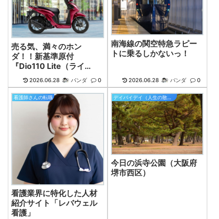
南海線の関空特急ラピー
売る気、満々のホン
トに乗るしかないっ！
ダ！！新基準原付
『Dio110 Lite（ライ
ト）』が11月20日に発
2026.06.28
パンダ
0
2026.06.28
パンダ
0
売！！
看護師さんの転職
デイバイデイ（人生の散歩道）
今日の浜寺公園（大阪府
堺市西区）
看護業界に特化した人材
紹介サイト「レバウェル
看護」