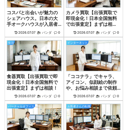
コスパと出会いが魅力の
カメラ買取【出張買取で
シェアハウス。日本の大
即現金化！日本全国無料
手オークハウスが入居者
で出張査定】まずは相
募集中！
談！
2026.07.07
パンダ
0
2026.07.07
パンダ
0
生活
インターネット
食器買取【出張買取で即
「ココナラ」でキャラ、
現金化！日本全国無料で
アイコン、似顔絵の制作
出張査定】まずは相談！
や、お悩み相談まで依頼
できる
2026.07.07
パンダ
0
2026.07.07
パンダ
0
バーチャルオフィス
お医者さんの転職