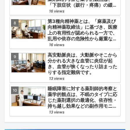
「下肢症状（跛行・疼痛）の緩
和」と「全身性動脈硬化による脳
16 views
心血管イベント（脳梗塞・心筋梗
第3種向精神薬とは、「麻薬及び
塞）の二次予防」の2軸を同時に
向精神薬取締法」に基づき、医療
管理することにあります。
上の有用性が認められる一方で、
乱用や依存の危険性から厳重な管
理・規制が必要とされる薬物のう
16 views
ち、第1種・第2種よりも比較的リ
高安動脈炎は、大動脈やそこから
スクが低いと判断されて指定され
分かれる大きな血管に炎症が起
ている医薬品の分類です。
き、血管が狭くなったり詰まった
りする指定難病です。
13 views
睡眠障害に対する薬剤師的考察と
薬学的観点は、不眠のタイプに応
じた薬剤選択の最適化、依存性・
持ち越し効果などの副作用モニタ
リング、そして生活習慣（睡眠衛
13 views
生）の改善支援にあります。