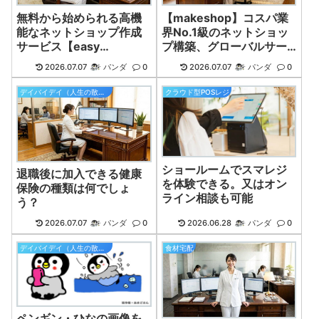
無料から始められる高機
【makeshop】コスパ業
能なネットショップ作成
界No.1級のネットショッ
サービス【easy
プ構築、グローバルサー
myShop】
ビス特筆！
2026.07.07
パンダ
0
2026.07.07
パンダ
0
デイバイデイ（人生の散歩道）
クラウド型POSレジ
ショールームでスマレジ
退職後に加入できる健康
を体験できる。又はオン
保険の種類は何でしょ
ライン相談も可能
う？
2026.07.07
パンダ
0
2026.06.28
パンダ
0
デイバイデイ（人生の散歩道）
食材宅配
ペンギン・ひなの画像を