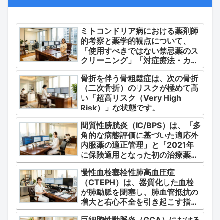
ミトコンドリア病における薬剤師
的考察と薬学的観点について、
「使用すべきではない禁忌薬のス
クリーニング」「対症療法・カク
テル療法の適正使用」「画期的な
骨折を伴う骨粗鬆症は、次の骨折
新薬・DDSの動向」の3つの軸か
（二次骨折）のリスクが極めて高
ら整理します。
い「超高リスク（Very High
Risk）」な状態です。
間質性膀胱炎（IC/BPS）は、「多
角的な病態評価に基づいた適応外
内服薬の適正管理」と「2021年
に保険適用となった初の治療薬で
あるジメチルスルホキシド
慢性血栓塞栓性肺高血圧症
（DMSO）の安全かつ確実な調
（CTEPH）は、器質化した血栓
剤・運用」に集約されます。
が肺動脈を閉塞し、肺血管抵抗の
増大と右心不全を引き起こす指定
難病（第4群肺高血圧症）です。
巨細胞性動脈炎（GCA）における