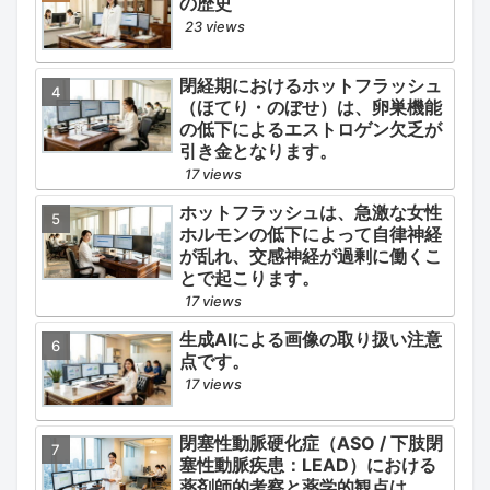
の歴史
23 views
閉経期におけるホットフラッシュ
（ほてり・のぼせ）は、卵巣機能
の低下によるエストロゲン欠乏が
引き金となります。
17 views
ホットフラッシュは、急激な女性
ホルモンの低下によって自律神経
が乱れ、交感神経が過剰に働くこ
とで起こります。
17 views
生成AIによる画像の取り扱い注意
点です。
17 views
閉塞性動脈硬化症（ASO / 下肢閉
塞性動脈疾患：LEAD）における
薬剤師的考察と薬学的観点は、