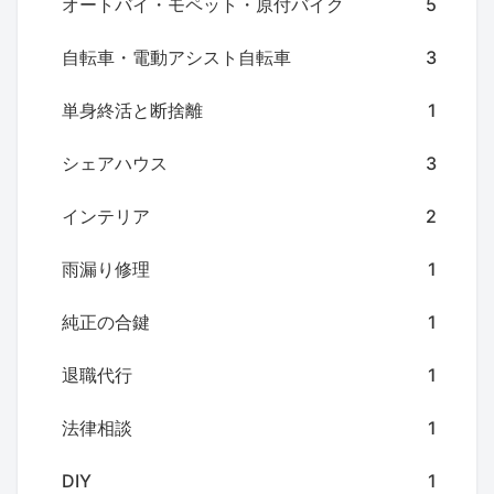
オートバイ・モペット・原付バイク
5
自転車・電動アシスト自転車
3
単身終活と断捨離
1
シェアハウス
3
インテリア
2
雨漏り修理
1
純正の合鍵
1
退職代行
1
法律相談
1
DIY
1