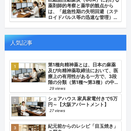
薬剤師的考察と薬学的観点から
は、「超急性期の失明回避（ステ
ロイドパルス等の迅速な管理）」
「再燃防止とステロイドの最小化
（トシリズマブやウパダシチニブ
の適正使用）」「長期ステロイド
併発症の予防的コントロール」の
人気記事
3点が最も重要な薬学的ケアの軸
となります。
第1種向精神薬とは、日本の麻薬
及び向精神薬取締法において、医
療上の有用性がある一方で、3段
階の分類（第1種〜第3種）の中で
最も医療用としての濫用の危険性
29 views
が高く、有害作用が強いとされる
シェアハウス 家具家電付きで5万
医薬品です。
円～【大阪アパートメント】
27 views
紀元前からのレシピ「目玉焼き」