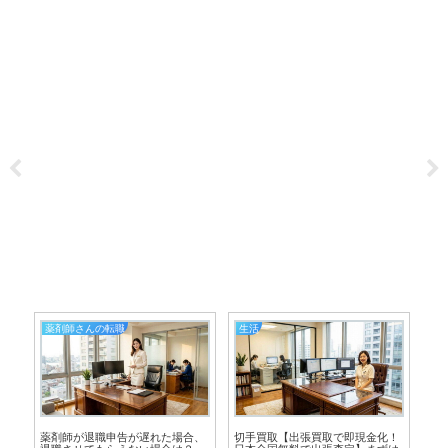
薬剤師さんの転職
生活
（ミ
薬剤師が退職申告が遅れた場合、
切手買取【出張買取で即現金化！
Co