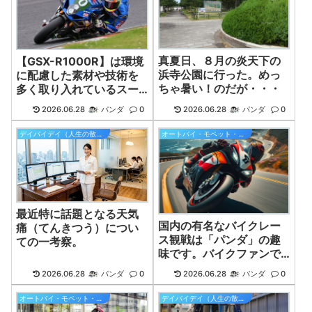
真夏日、８月の炎天下の
【GSX-R1000R】は環境
浜寺公園に行った。めっ
に配慮した素材や技術を
ちゃ暑い！のだが・・・
多く取り入れているスー
パースポーツバイク！
2026.06.28
パンダ
0
2026.06.28
パンダ
0
デイバイデイ（人生の散歩道）
オートバイ・モペット・原付バイク
最近特に話題となる天気
国内の有名なバイクレー
痛（てんきつう）につい
ス観戦は「パンダ」の趣
ての一考察。
味です。バイクファンで
す。
2026.06.28
パンダ
0
2026.06.28
パンダ
0
オートバイ・モペット・原付バイク
デイバイデイ（人生の散歩道）