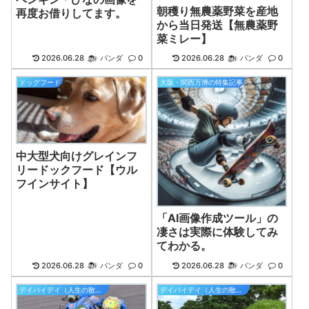
朝穫り無農薬野菜を産地
再度お借りしてます。
から当日発送【無農薬野
菜ミレー】
2026.06.28
パンダ
0
2026.06.28
パンダ
0
ドッグフード
大阪・関西万博の特集記事
中大型犬向けグレインフ
リードックフード【ウル
フインサイト】
「AI画像作成ツール」の
凄さは実際に体験してみ
てわかる。
2026.06.28
パンダ
0
2026.06.28
パンダ
0
デイバイデイ（人生の散歩道）
デイバイデイ（人生の散歩道）