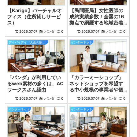
【Karigo】バーチャルオ
【民間医局】女性医師の
フィス（住所貸しサービ
成約実績多数！全国の16
ス）
拠点で網羅する地域密着
型！
2026.07.07
パンダ
0
2026.07.07
パンダ
0
デイバイデイ（人生の散歩道）
インターネット
「パンダ」が利用してい
「カラーミーショップ」
るweb素材の多くは、AC
ネットショップを希望す
ワークスさん経由
る中小規模の事業者や個
人に推奨！
2026.07.07
パンダ
0
2026.07.07
パンダ
0
インターネット
インターネット