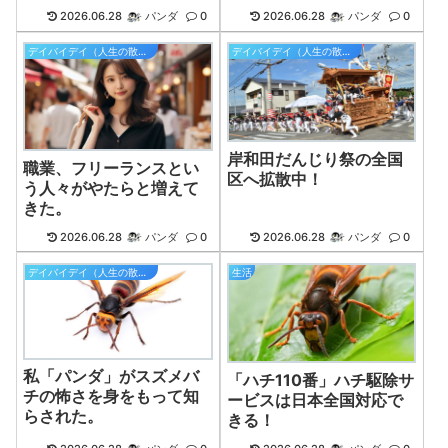
2026.06.28
パンダ
0
2026.06.28
パンダ
0
デイバイデイ（人生の散歩道）
デイバイデイ（人生の散歩道）
岸和田だんじり祭の全国
職業、フリーランスとい
区へ拡散中！
う人々がやたらと増えて
きた。
2026.06.28
パンダ
0
2026.06.28
パンダ
0
デイバイデイ（人生の散歩道）
生活
私「パンダ」がスズメバ
「ハチ110番」ハチ駆除サ
チの怖さを身をもって知
ービスは日本全国対応で
らされた。
きる！