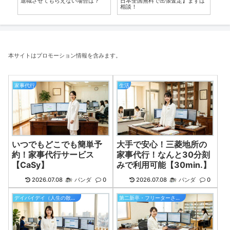
退職させてもらえない場合は？
日本全国無料で出張査定】まずは
た
相談！
本サイトはプロモーション情報を含みます。
家事代行
生活
いつでもどこでも簡単予
大手で安心！三菱地所の
約！家事代行サービス
家事代行！なんと30分刻
【CaSy】
みで利用可能【30min.】
2026.07.08
パンダ
0
2026.07.08
パンダ
0
デイバイデイ（人生の散歩道）
第二新卒・フリーターさんの就職